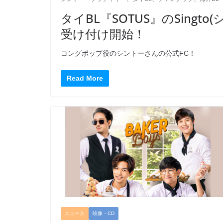
タイBL『SOTUS』のSingt
受け付け開始！
コングポップ役のシントーさんの公式FC！
Read More
ニュース
映像・CD