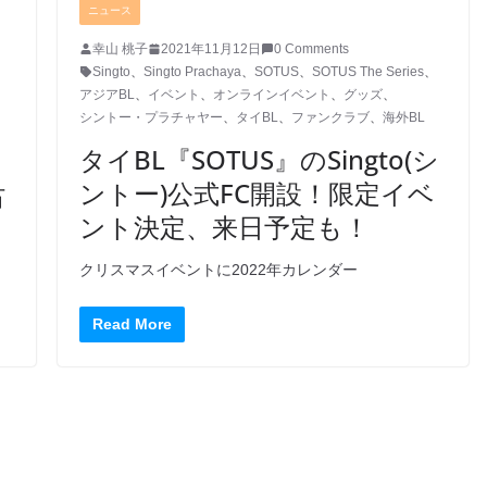
ニュース
幸山 桃子
2021年11月12日
0 Comments
Singto
、
Singto Prachaya
、
SOTUS
、
SOTUS The Series
、
アジアBL
、
イベント
、
オンラインイベント
、
グッズ
、
シントー・プラチャヤー
、
タイBL
、
ファンクラブ
、
海外BL
タイBL『SOTUS』のSingto(シ
ントー)公式FC開設！限定イベ
占
ント決定、来日予定も！
クリスマスイベントに2022年カレンダー
Read More