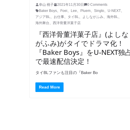
幸山 桃子
2021年11月30日
0 Comments
Baker Boys
、
Foei
、
Lee
、
Pluem
、
Singto
、
U-NEXT
、
アジアBL
、
お仕事
、
タイBL
、
よしながふみ
、
海外BL
、
海外舞台
、
西洋骨董洋菓子店
『西洋骨董洋菓子店』(よしな
がふみ)がタイでドラマ化！
『Baker Boys』をU-NEXT独
で最速配信決定！
タイBLファンも注目の『Baker Bo
Read More