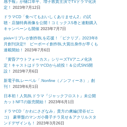
感予報』が樋口幸平、増子敦貴主演でTVドラマ化決
定！
2023年7月12日
ドラマCD「食べてもおいしくありません2」の試
聴・店舗特典画像を公開！コミックス5巻と連動購入
キャンペーンも開催
2023年7月7日
pixiv×リブレが創作BLを応援！「ピクリブ」2023年8
月創刊決定!! ビーボーイ創作BL大賞出身作が早くも
連載開始！
2023年7月6日
『黄昏アウトフォーカス』シリーズTVアニメ化決
定！キャストはドラマCDから続投！＆公式SNS開
設！
2023年7月6日
新電子BLレーベル「.Nonfine（ノンフィーネ）」創
刊！
2023年6月1日
日本初！人気BLドラマ『ジャックフロスト』未公開
カットNFTの販売開始！
2023年6月1日
ドラマCD「かわにさざなみ」貴方の虜編(澄谷ゼニ
コ) 豪華盤のマンガ小冊子チラ見せ＆アクリルスタ
ンドデザインも！
2023年3月26日