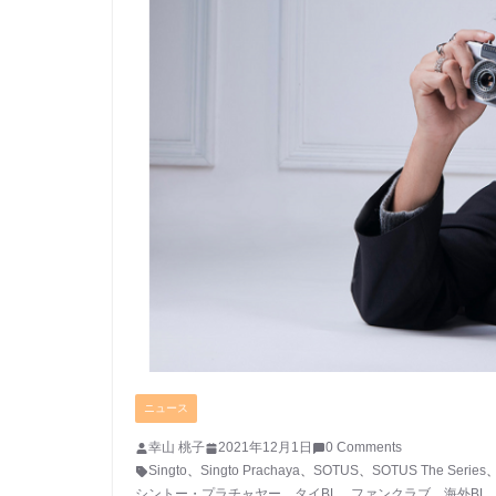
ニュース
幸山 桃子
2021年12月1日
0 Comments
Singto
、
Singto Prachaya
、
SOTUS
、
SOTUS The Series
シントー・プラチャヤー
、
タイBL
、
ファンクラブ
、
海外BL