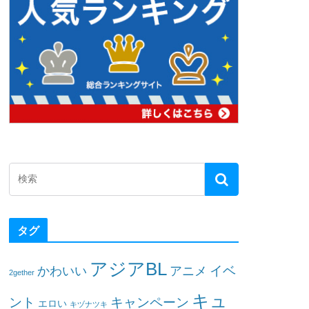
タグ
アジアBL
イベ
かわいい
アニメ
2gether
キュ
ント
キャンペーン
エロい
キヅナツキ