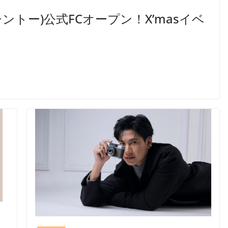
o(シントー)公式FCオープン！X’masイベ