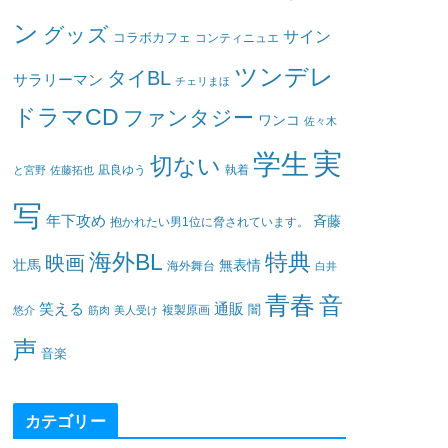
ン
グッズ
サイン
コラボカフェ
コンティニュエ
ツンデレ
タイBL
サラリーマン
チェリまほ
ドラマCD
ファンタジー
ワンコ
佐々木
実
学生
切ない
凪良ゆう
執着
と宮野
佐藤拓也
写
年下攻め
斉藤
抱かれたい男1位に脅されています。
海外BL
特典
映画
壮馬
無表情
海外舞台
白井
青春
音
笑える
通販
闇
悠介
筋肉
美人受け
複製原画
声
音楽
カテゴリー