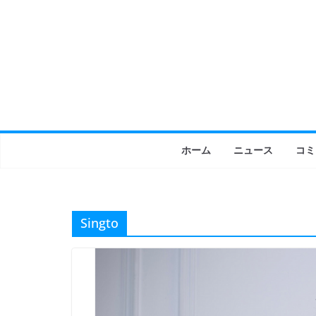
コ
ン
テ
ン
ツ
へ
ス
キ
ホーム
ニュース
コミ
ッ
プ
Singto