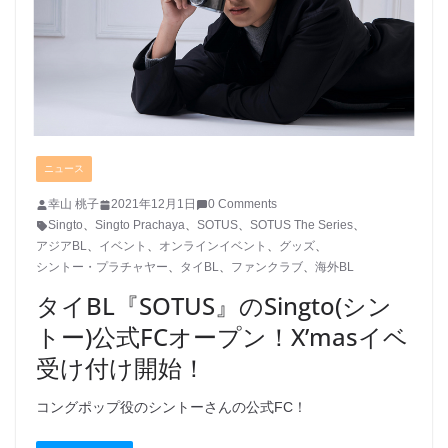
ニュース
幸山 桃子
2021年12月1日
0 Comments
Singto
、
Singto Prachaya
、
SOTUS
、
SOTUS The Series
、
アジアBL
、
イベント
、
オンラインイベント
、
グッズ
、
シントー・プラチャヤー
、
タイBL
、
ファンクラブ
、
海外BL
タイBL『SOTUS』のSingto(シン
トー)公式FCオープン！X’masイベ
受け付け開始！
コングポップ役のシントーさんの公式FC！