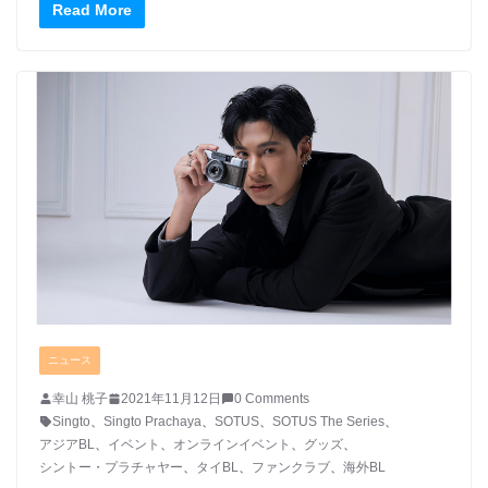
Read More
ニュース
幸山 桃子
2021年11月12日
0 Comments
Singto
、
Singto Prachaya
、
SOTUS
、
SOTUS The Series
、
アジアBL
、
イベント
、
オンラインイベント
、
グッズ
、
シントー・プラチャヤー
、
タイBL
、
ファンクラブ
、
海外BL