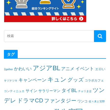
タグ
アジアBL
イベント
かわいい
アニメ
エロい
2gether
キュン
グッズ
キャンペーン
コラボカフェ
キヅナツキ
ツン
タイBL
サイン
サラリーマン
コンティニュエ
チェリまほ
デレ
ドラマCD
ファンタジー
ワンコ
佐々木と宮野