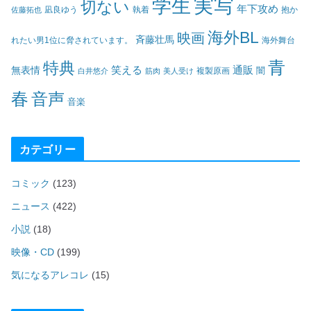
実写
学生
切ない
年下攻め
凪良ゆう
執着
佐藤拓也
抱か
海外BL
映画
斉藤壮馬
海外舞台
れたい男1位に脅されています。
青
特典
笑える
通販
無表情
闇
白井悠介
筋肉
美人受け
複製原画
春
音声
音楽
カテゴリー
コミック
(123)
ニュース
(422)
小説
(18)
映像・CD
(199)
気になるアレコレ
(15)