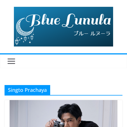
コ
ン
テ
ン
ツ
へ
ス
キ
ッ
プ
Singto Prachaya