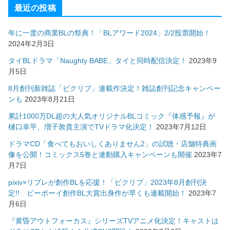
最近の投稿
年に一度の商業BLの祭典！「BLアワード2024」2/2投票開始！
2024年2月3日
タイBLドラマ「Naughty BABE」タイと同時配信決定！
2023年9
月5日
8月創刊新雑誌「ピクリブ」連載作決定！雑誌創刊記念キャンペー
ンも
2023年8月21日
累計1000万DL超の大人気オリジナルBLコミック『体感予報』が
樋口幸平、増子敦貴主演でTVドラマ化決定！
2023年7月12日
ドラマCD「食べてもおいしくありません2」の試聴・店舗特典画
像を公開！コミックス5巻と連動購入キャンペーンも開催
2023年7
月7日
pixiv×リブレが創作BLを応援！「ピクリブ」2023年8月創刊決
定!! ビーボーイ創作BL大賞出身作が早くも連載開始！
2023年7
月6日
『黄昏アウトフォーカス』シリーズTVアニメ化決定！キャストは