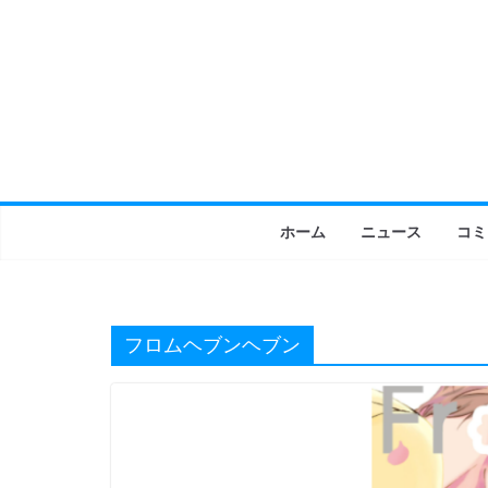
コ
ン
テ
ン
ツ
へ
ス
キ
ホーム
ニュース
コミ
ッ
プ
フロムヘブンヘブン