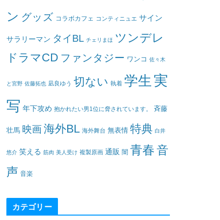
ン
グッズ
サイン
コラボカフェ
コンティニュエ
ツンデレ
タイBL
サラリーマン
チェリまほ
ドラマCD
ファンタジー
ワンコ
佐々木
実
学生
切ない
凪良ゆう
執着
と宮野
佐藤拓也
写
年下攻め
斉藤
抱かれたい男1位に脅されています。
海外BL
特典
映画
壮馬
無表情
海外舞台
白井
青春
音
笑える
通販
闇
悠介
筋肉
美人受け
複製原画
声
音楽
カテゴリー