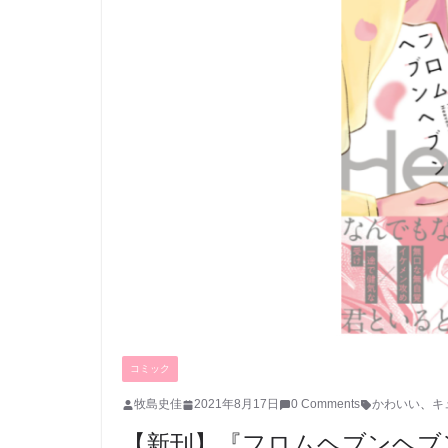
コミック
牧島史佳
2021年8月17日
0 Comments
かわいい
、
キ
【新刊】『フロムヘブンヘブン