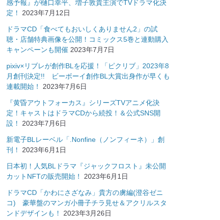
感予報』が樋口幸平、増子敦貴主演でTVドラマ化決
定！
2023年7月12日
ドラマCD「食べてもおいしくありません2」の試
聴・店舗特典画像を公開！コミックス5巻と連動購入
キャンペーンも開催
2023年7月7日
pixiv×リブレが創作BLを応援！「ピクリブ」2023年8
月創刊決定!! ビーボーイ創作BL大賞出身作が早くも
連載開始！
2023年7月6日
『黄昏アウトフォーカス』シリーズTVアニメ化決
定！キャストはドラマCDから続投！＆公式SNS開
設！
2023年7月6日
新電子BLレーベル「.Nonfine（ノンフィーネ）」創
刊！
2023年6月1日
日本初！人気BLドラマ『ジャックフロスト』未公開
カットNFTの販売開始！
2023年6月1日
ドラマCD「かわにさざなみ」貴方の虜編(澄谷ゼニ
コ) 豪華盤のマンガ小冊子チラ見せ＆アクリルスタ
ンドデザインも！
2023年3月26日