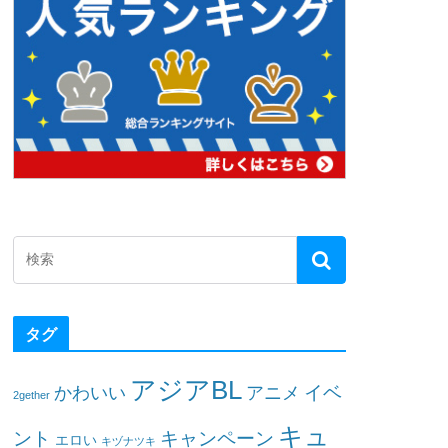
タグ
アジアBL
イベ
かわいい
アニメ
2gether
キュ
ント
キャンペーン
エロい
キヅナツキ