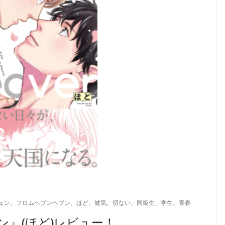
ュン
、
フロムヘブンヘブン
、
ほど
、
健気
、
切ない
、
同級生
、
学生
、
青春
』(ほど)レビュー！