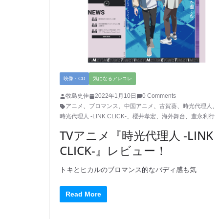
映像・CD
気になるアレコレ
牧島史佳
2022年1月10日
0 Comments
アニメ
、
ブロマンス
、
中国アニメ
、
古賀葵
、
時光代理人
、
時光代理人 -LINK CLICK-
、
櫻井孝宏
、
海外舞台
、
豊永利行
TVアニメ『時光代理人 -LINK
CLICK-』レビュー！
トキとヒカルのブロマンス的なバディ感も気
Read More