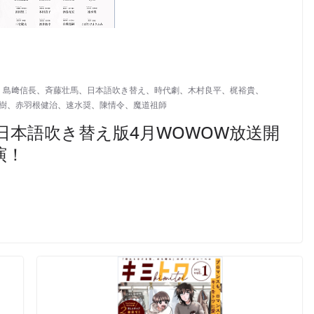
、
島﨑信長
、
斉藤壮馬
、
日本語吹き替え
、
時代劇
、
木村良平
、
梶裕貴
、
樹
、
赤羽根健治
、
速水奨
、
陳情令
、
魔道祖師
日本語吹き替え版4月WOWOW放送開
演！