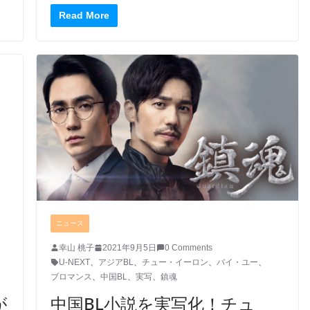
Read More
ニュース
幸山 桃子
2021年9月5日
0 Comments
、
U-NEXT
、
アジアBL
、
チュー・イーロン
、
バイ・ユー
、
ブロマンス
、
中国BL
、
実写
、
鎮魂
が
中国BL小説を実写化！チュ