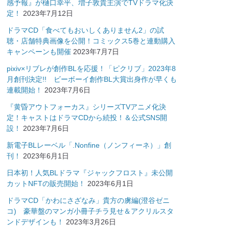
感予報』が樋口幸平、増子敦貴主演でTVドラマ化決
定！
2023年7月12日
ドラマCD「食べてもおいしくありません2」の試
聴・店舗特典画像を公開！コミックス5巻と連動購入
キャンペーンも開催
2023年7月7日
pixiv×リブレが創作BLを応援！「ピクリブ」2023年8
月創刊決定!! ビーボーイ創作BL大賞出身作が早くも
連載開始！
2023年7月6日
『黄昏アウトフォーカス』シリーズTVアニメ化決
定！キャストはドラマCDから続投！＆公式SNS開
設！
2023年7月6日
新電子BLレーベル「.Nonfine（ノンフィーネ）」創
刊！
2023年6月1日
日本初！人気BLドラマ『ジャックフロスト』未公開
カットNFTの販売開始！
2023年6月1日
ドラマCD「かわにさざなみ」貴方の虜編(澄谷ゼニ
コ) 豪華盤のマンガ小冊子チラ見せ＆アクリルスタ
ンドデザインも！
2023年3月26日