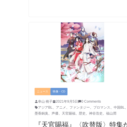
ニュース
映像・CD
幸山 桃子
2021年9月5日
0 Comments
アジアBL
、
アニメ
、
ファンタジー
、
ブロマンス
、
中国BL
墨香銅臭
、
声優
、
天官賜福
、
歴史
、
神谷浩史
、
福山潤
『天官賜福』〈吹替版〉特集