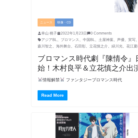
ニュース
映像・CD
幸山 桃子
2022年1月23日
0 Comments
アジアBL
、
ブロマンス
、
中国BL
、
土屋神葉
、
声優
、
実写
森川智之
、
海外舞台
、
石田彰
、
立花慎之介
、
緑川光
、
花江夏
ブロマンス時代劇『陳情令』
始！木村良平＆立花慎之介出
情報解禁
ファンタジーブロマンス時代
Read More