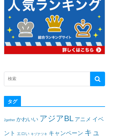
タグ
アジアBL
イベ
かわいい
アニメ
2gether
キュ
ント
キャンペーン
エロい
キヅナツキ