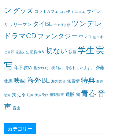
ン
グッズ
サイン
コラボカフェ
コンティニュエ
ツンデレ
タイBL
サラリーマン
チェリまほ
ドラマCD
ファンタジー
ワンコ
佐々木
実
学生
切ない
凪良ゆう
執着
と宮野
佐藤拓也
写
年下攻め
斉藤
抱かれたい男1位に脅されています。
海外BL
特典
映画
壮馬
無表情
海外舞台
白井
青春
音
笑える
通販
闇
悠介
筋肉
美人受け
複製原画
声
音楽
カテゴリー