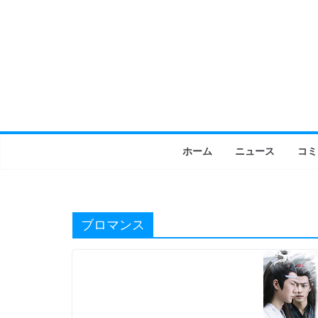
コ
ン
テ
ン
ツ
へ
ス
キ
ホーム
ニュース
コミ
ッ
プ
ブロマンス