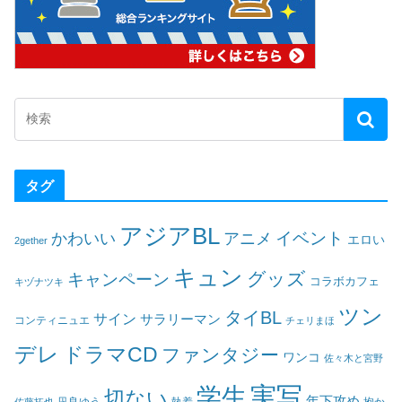
タグ
アジアBL
イベント
かわいい
アニメ
エロい
2gether
キュン
グッズ
キャンペーン
コラボカフェ
キヅナツキ
ツン
タイBL
サイン
サラリーマン
コンティニュエ
チェリまほ
デレ
ドラマCD
ファンタジー
ワンコ
佐々木と宮野
実写
学生
切ない
年下攻め
凪良ゆう
執着
佐藤拓也
抱か