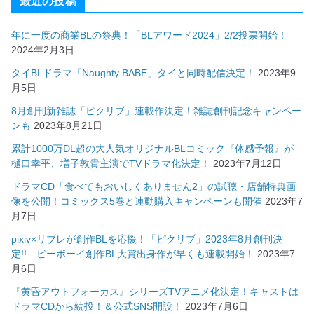
最近の投稿
年に一度の商業BLの祭典！「BLアワード2024」2/2投票開始！
2024年2月3日
タイBLドラマ「Naughty BABE」タイと同時配信決定！
2023年9
月5日
8月創刊新雑誌「ピクリブ」連載作決定！雑誌創刊記念キャンペー
ンも
2023年8月21日
累計1000万DL超の大人気オリジナルBLコミック『体感予報』が
樋口幸平、増子敦貴主演でTVドラマ化決定！
2023年7月12日
ドラマCD「食べてもおいしくありません2」の試聴・店舗特典画
像を公開！コミックス5巻と連動購入キャンペーンも開催
2023年7
月7日
pixiv×リブレが創作BLを応援！「ピクリブ」2023年8月創刊決
定!! ビーボーイ創作BL大賞出身作が早くも連載開始！
2023年7
月6日
『黄昏アウトフォーカス』シリーズTVアニメ化決定！キャストは
ドラマCDから続投！＆公式SNS開設！
2023年7月6日