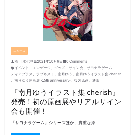
ニュース
松川 水七見
2021年10月6日
0 Comments
イベント
、
エンゲージ
、
グッズ
、
サイン会
、
サヨナラゲーム
、
ディアプラス
、
ラブネスト
、
南月ゆう
、
南月ゆうイラスト集 cherish
、
南月ゆう原画展 -15th anniversary-
、
複製原画
、
通販
『南月ゆうイラスト集 cherish』
発売！初の原画展やリアルサイン
会も開催！
『サヨナラゲーム』シリーズほか、貴重な原