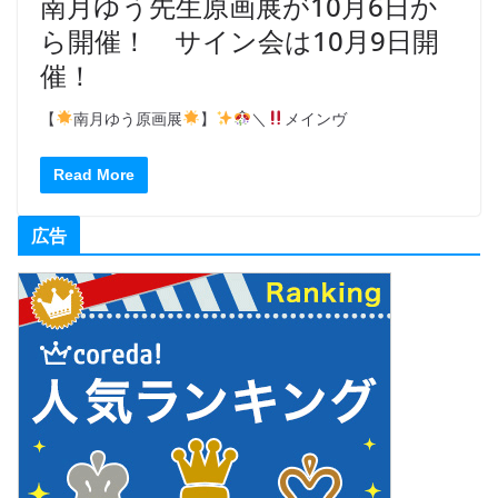
南月ゆう先生原画展が10月6日か
ら開催！ サイン会は10月9日開
催！
【
南月ゆう原画展
】
＼
メインヴ
Read More
広告