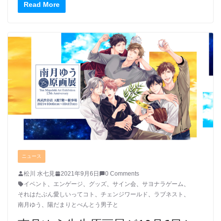
Read More
ニュース
松川 水七見
2021年9月6日
0 Comments
イベント
、
エンゲージ
、
グッズ
、
サイン会
、
サヨナラゲーム
、
それはたぶん愛しいってコト
、
チェンジワールド
、
ラブネスト
、
南月ゆう
、
陽だまりとべんとう男子と