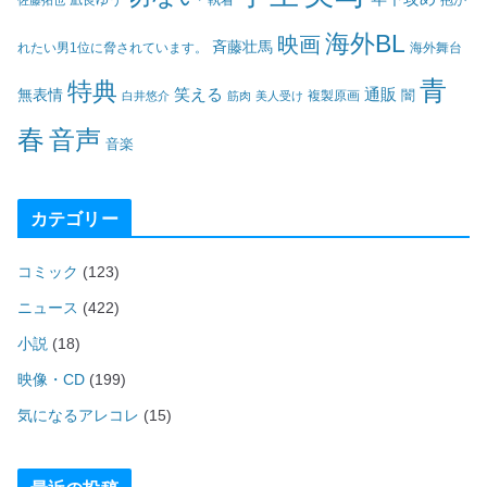
海外BL
映画
斉藤壮馬
海外舞台
れたい男1位に脅されています。
青
特典
笑える
通販
無表情
闇
白井悠介
筋肉
美人受け
複製原画
春
音声
音楽
カテゴリー
コミック
(123)
ニュース
(422)
小説
(18)
映像・CD
(199)
気になるアレコレ
(15)