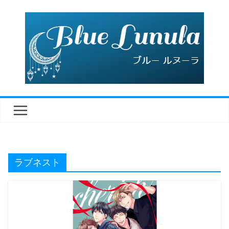
コ
ン
テ
ン
ツ
へ
ス
キ
ッ
プ
ラブネスト