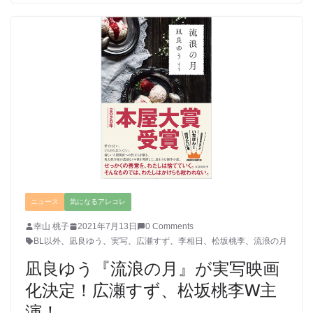
ニュース
気になるアレコレ
幸山 桃子
2021年7月13日
0 Comments
BL以外
、
凪良ゆう
、
実写
、
広瀬すず
、
李相日
、
松坂桃李
、
流浪の月
凪良ゆう『流浪の月』が実写映画
化決定！広瀬すず、松坂桃李W主
演！