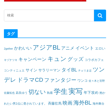
タグ
アジアBL
イベント
かわいい
アニメ
エロい
2gether
キュン
グッズ
キャンペーン
コラボカフェ
キヅナツキ
ツン
タイBL
サイン
サラリーマン
コンティニュエ
チェリまほ
デレ
ドラマCD
ファンタジー
ワンコ
佐々木と宮野
実写
学生
切ない
年下攻め
凪良ゆう
執着
佐藤拓也
抱か
海外BL
映画
斉藤壮馬
海外舞台
れたい男1位に脅されています。