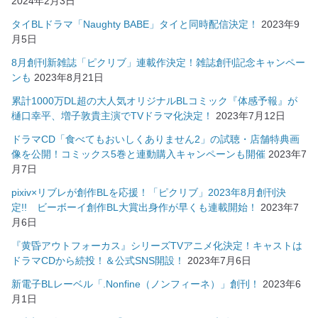
2024年2月3日
タイBLドラマ「Naughty BABE」タイと同時配信決定！
2023年9
月5日
8月創刊新雑誌「ピクリブ」連載作決定！雑誌創刊記念キャンペー
ンも
2023年8月21日
累計1000万DL超の大人気オリジナルBLコミック『体感予報』が
樋口幸平、増子敦貴主演でTVドラマ化決定！
2023年7月12日
ドラマCD「食べてもおいしくありません2」の試聴・店舗特典画
像を公開！コミックス5巻と連動購入キャンペーンも開催
2023年7
月7日
pixiv×リブレが創作BLを応援！「ピクリブ」2023年8月創刊決
定!! ビーボーイ創作BL大賞出身作が早くも連載開始！
2023年7
月6日
『黄昏アウトフォーカス』シリーズTVアニメ化決定！キャストは
ドラマCDから続投！＆公式SNS開設！
2023年7月6日
新電子BLレーベル「.Nonfine（ノンフィーネ）」創刊！
2023年6
月1日