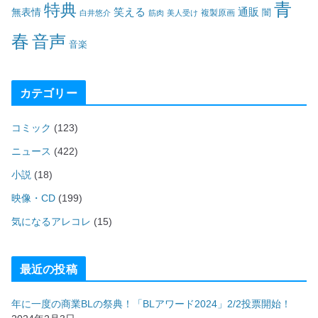
青
特典
笑える
通販
無表情
闇
白井悠介
筋肉
美人受け
複製原画
春
音声
音楽
カテゴリー
コミック
(123)
ニュース
(422)
小説
(18)
映像・CD
(199)
気になるアレコレ
(15)
最近の投稿
年に一度の商業BLの祭典！「BLアワード2024」2/2投票開始！