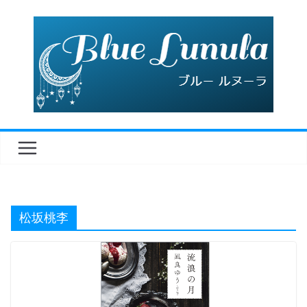
コ
ン
テ
ン
ツ
へ
ス
キ
ッ
プ
松坂桃李