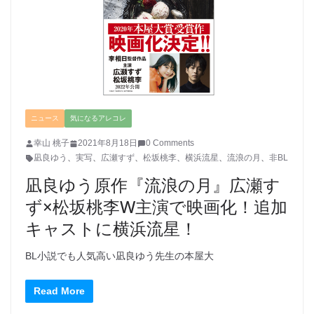
ニュース
気になるアレコレ
幸山 桃子
2021年8月18日
0 Comments
凪良ゆう
、
実写
、
広瀬すず
、
松坂桃李
、
横浜流星
、
流浪の月
、
非BL
凪良ゆう原作『流浪の月』広瀬す
ず×松坂桃李W主演で映画化！追加
キャストに横浜流星！
BL小説でも人気高い凪良ゆう先生の本屋大
Read More