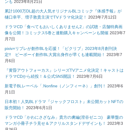
ンも
2023年8月21日
累計1000万DL超の大人気オリジナルBLコミック『体感予報』が
樋口幸平、増子敦貴主演でTVドラマ化決定！
2023年7月12日
ドラマCD「食べてもおいしくありません2」の試聴・店舗特典画
像を公開！コミックス5巻と連動購入キャンペーンも開催
2023年7
月7日
pixiv×リブレが創作BLを応援！「ピクリブ」2023年8月創刊決
定!! ビーボーイ創作BL大賞出身作が早くも連載開始！
2023年7
月6日
『黄昏アウトフォーカス』シリーズTVアニメ化決定！キャストは
ドラマCDから続投！＆公式SNS開設！
2023年7月6日
新電子BLレーベル「.Nonfine（ノンフィーネ）」創刊！
2023年6
月1日
日本初！人気BLドラマ『ジャックフロスト』未公開カットNFTの
販売開始！
2023年6月1日
ドラマCD「かわにさざなみ」貴方の虜編(澄谷ゼニコ) 豪華盤の
マンガ小冊子チラ見せ＆アクリルスタンドデザインも！
2023年3
月26日