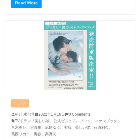
Read More
ニュース
松川 水七見
2022年1月18日
0 Comments
TVドラマ『美しい彼』公式ビジュアルブック
、
ファンブック
、
八木勇征
、
写真集
、
凪良ゆう
、
実写
、
美しい彼
、
萩原利久
、
葛西リカコ
、
青春
、
高野洸