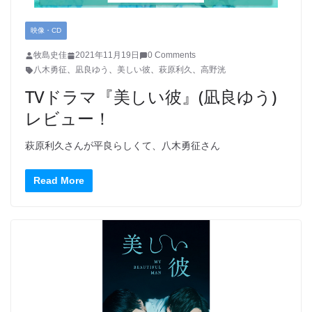
映像・CD
牧島史佳
2021年11月19日
0 Comments
八木勇征
、
凪良ゆう
、
美しい彼
、
萩原利久
、
高野洸
TVドラマ『美しい彼』(凪良ゆう)
レビュー！
萩原利久さんが平良らしくて、八木勇征さん
Read More