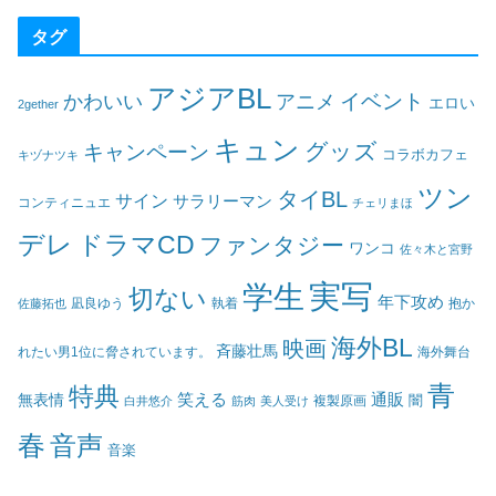
タグ
アジアBL
イベント
かわいい
アニメ
エロい
2gether
キュン
グッズ
キャンペーン
コラボカフェ
キヅナツキ
ツン
タイBL
サイン
サラリーマン
コンティニュエ
チェリまほ
デレ
ドラマCD
ファンタジー
ワンコ
佐々木と宮野
実写
学生
切ない
年下攻め
凪良ゆう
執着
佐藤拓也
抱か
海外BL
映画
斉藤壮馬
海外舞台
れたい男1位に脅されています。
青
特典
笑える
通販
無表情
闇
白井悠介
筋肉
美人受け
複製原画
春
音声
音楽