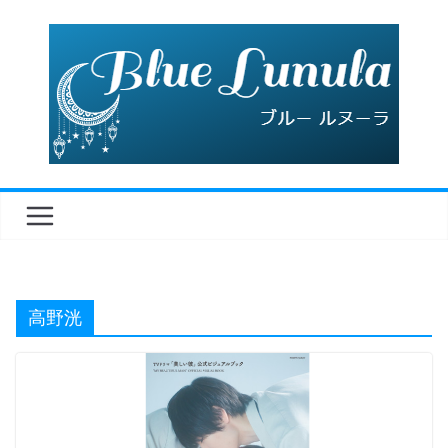
コ
ン
テ
ン
ツ
へ
ス
キ
ッ
プ
高野洸