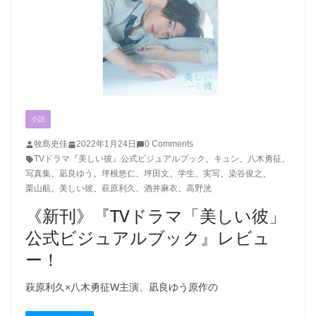
小説
牧島史佳
2022年1月24日
0 Comments
TVドラマ『美しい彼』公式ビジュアルブック
、
キュン
、
八木勇征
、
写真集
、
凪良ゆう
、
坪根悠仁
、
坪田文
、
学生
、
実写
、
染谷俊之
、
栗山航
、
美しい彼
、
萩原利久
、
酒井麻衣
、
高野洸
《新刊》『TVドラマ「美しい彼」
公式ビジュアルブック』レビュ
ー！
萩原利久×八木勇征W主演、凪良ゆう原作の