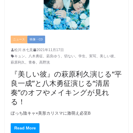
ニュース
映像・CD
松川 水七見
2021年11月17日
キュン
、
八木勇征
、
凪良ゆう
、
切ない
、
学生
、
実写
、
美しい彼
、
萩原利久
、
青春
、
高野洸
『美しい彼』の萩原利久演じる“平
良一成”と八木勇征演じる“清居
奏”のオフやメイキングが見れ
る！
ぼっち陰キャ×美形カリスマに激萌え必至B
Read More