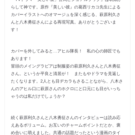
らして神です。原作『美しい彼』の葛西リカコ先生による
カバーイラストへのオマージュを深く感じる、萩原利久さ
んと八木勇征さんによる再現写真。ありがとうございま
す！
カバーを外してみると…アヒル隊長！ 私の心の師匠でも
あります！
冒頭のメイングラビアは制服姿の萩原利久さんと八木勇征
さん。というか平良と清居が！ またもやドラマを見返し
たくなります。2人とも目ヂカラもさることながら、八木さ
んのアヒル口に萩原さんのホクロにと口元にも目がいっち
ゃうのは私だけでしょうか？
続く萩原利久さんと八木勇征さんのインタビューは読み応
えあるボリューム。お互いのチャームポイントだとか、褒
め合いに萌えました。共通の話題だったという漫画のタイ