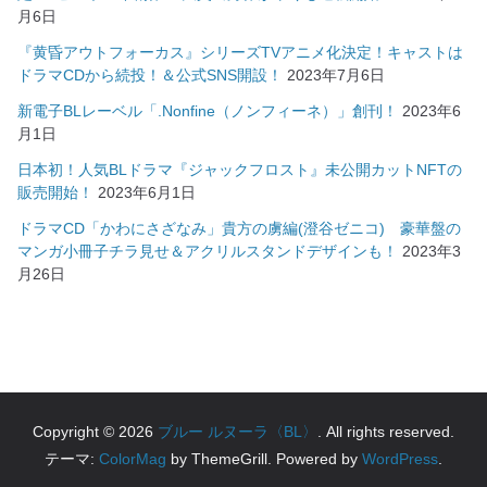
月6日
『黄昏アウトフォーカス』シリーズTVアニメ化決定！キャストは
ドラマCDから続投！＆公式SNS開設！
2023年7月6日
新電子BLレーベル「.Nonfine（ノンフィーネ）」創刊！
2023年6
月1日
日本初！人気BLドラマ『ジャックフロスト』未公開カットNFTの
販売開始！
2023年6月1日
ドラマCD「かわにさざなみ」貴方の虜編(澄谷ゼニコ) 豪華盤の
マンガ小冊子チラ見せ＆アクリルスタンドデザインも！
2023年3
月26日
Copyright © 2026
ブルー ルヌーラ〈BL〉
. All rights reserved.
テーマ:
ColorMag
by ThemeGrill. Powered by
WordPress
.