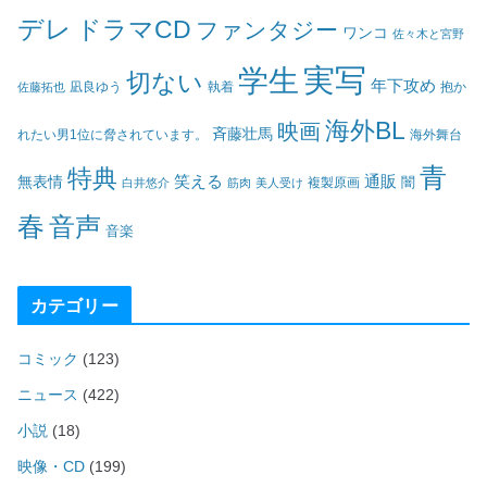
デレ
ドラマCD
ファンタジー
ワンコ
佐々木と宮野
実写
学生
切ない
年下攻め
凪良ゆう
執着
佐藤拓也
抱か
海外BL
映画
斉藤壮馬
海外舞台
れたい男1位に脅されています。
青
特典
笑える
通販
無表情
闇
白井悠介
筋肉
美人受け
複製原画
春
音声
音楽
カテゴリー
コミック
(123)
ニュース
(422)
小説
(18)
映像・CD
(199)