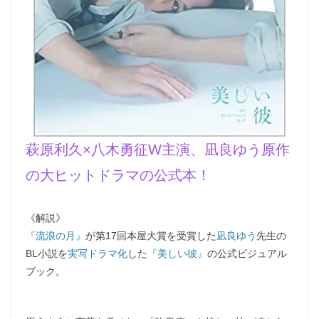
萩原利久×八木勇征W主演、凪良ゆう原作
の大ヒットドラマの公式本！
《解説》
『流浪の月』
が第17回本屋大賞を受賞した
凪良ゆう
先生の
BL小説を
実写ドラマ化
した
『美しい彼』
の公式ビジュアル
ブック。