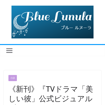
コ
ン
テ
ン
ツ
へ
ス
キ
ッ
プ
小説
《新刊》『TVドラマ「美
しい彼」公式ビジュアル