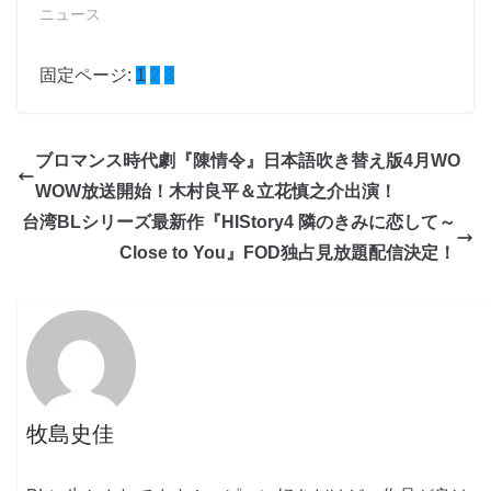
ニュース
固定ページ:
1
2
3
ブロマンス時代劇『陳情令』日本語吹き替え版4月WO
WOW放送開始！木村良平＆立花慎之介出演！
台湾BLシリーズ最新作『HIStory4 隣のきみに恋して～
Close to You』FOD独占見放題配信決定！
牧島史佳