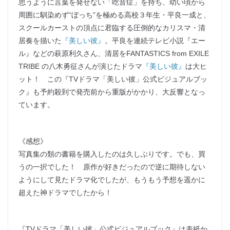
思うように言葉を発せない「吃音症」を持ち、幼い頃から
周囲に馴染めず“ぼっち”を極める高校３年生・平良一成と、
スクールカーストの頂点に君臨する圧倒的なカリスマ・清
居奏を描いた
『美しい彼』
。平良を連続テレビ小説『エー
ル』などの萩原利久さん、清居をFANTASTICS from EXILE
TRIBE の八木勇征さんが演じたドラマ
『美しい彼』
は大ヒ
ット！ この『TVドラマ「美しい彼」公式ビジュアルブッ
ク』も予約殺到で発売前から重版がかかり、大反響となっ
ています。
《感想》
写真集の類の書籍を購入したのは久しぶりです。でも、買
うの一択でした！ 原作が好きだったので逆に期待しない
ようにして見たドラマ化でしたが、もうもう予想を遥かに
超えた神ドラマでしたから！
『TVドラマ「美しい彼」公式ビジュアルブック』は表紙か