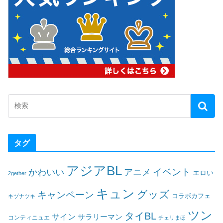
タグ
アジアBL
イベント
かわいい
アニメ
エロい
2gether
キュン
グッズ
キャンペーン
コラボカフェ
キヅナツキ
ツン
タイBL
サイン
サラリーマン
コンティニュエ
チェリまほ