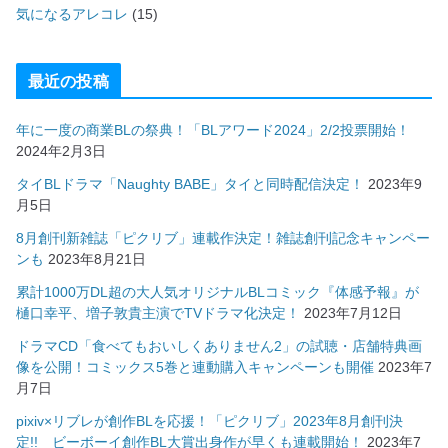
気になるアレコレ
(15)
最近の投稿
年に一度の商業BLの祭典！「BLアワード2024」2/2投票開始！
2024年2月3日
タイBLドラマ「Naughty BABE」タイと同時配信決定！
2023年9
月5日
8月創刊新雑誌「ピクリブ」連載作決定！雑誌創刊記念キャンペー
ンも
2023年8月21日
累計1000万DL超の大人気オリジナルBLコミック『体感予報』が
樋口幸平、増子敦貴主演でTVドラマ化決定！
2023年7月12日
ドラマCD「食べてもおいしくありません2」の試聴・店舗特典画
像を公開！コミックス5巻と連動購入キャンペーンも開催
2023年7
月7日
pixiv×リブレが創作BLを応援！「ピクリブ」2023年8月創刊決
定!! ビーボーイ創作BL大賞出身作が早くも連載開始！
2023年7