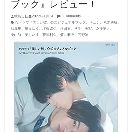
ブック』レビュー！
牧島史佳
2022年1月24日
0 Comments
TVドラマ『美しい彼』公式ビジュアルブック
、
キュン
、
八木勇征
、
写真集
、
凪良ゆう
、
坪根悠仁
、
坪田文
、
学生
、
実写
、
染谷俊之
、
栗山航
、
美しい彼
、
萩原利久
、
酒井麻衣
、
高野洸