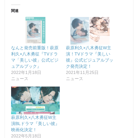
関連
なんと発売前重版！萩原
萩原利久×八木勇征W主
利久×八木勇征『TVドラ
演！TVドラマ『美しい
マ「美しい彼」公式ビジ
彼』公式ビジュアルブッ
ュアルブック』
ク発売決定！
2022年1月18日
2021年11月25日
ニュース
ニュース
萩原利久×八木勇征W主
演BLドラマ『美しい彼』
映画化決定！
2022年5月18日