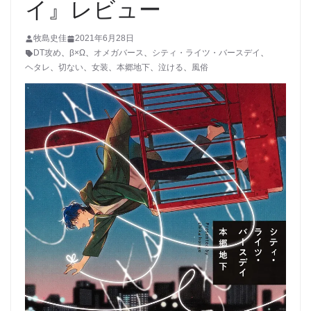
イ』レビュー
牧島史佳
2021年6月28日
DT攻め
、
β×Ω
、
オメガバース
、
シティ・ライツ・バースデイ
、
ヘタレ
、
切ない
、
女装
、
本郷地下
、
泣ける
、
風俗