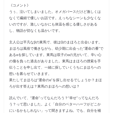
《コメント》
うぅ、泣いてしまいました。オメガバースだけど激しくは
なくて繊細で優しいお話です。えっちなシーンも少なくな
いのですが、激しいなかにも体温を感じる優しさがある
し、物語が切なくも温かいです。
主人公は平凡なβの東馬で、彼はΩのまほろと出会います。
まほろは風俗で働きながら、幼少期に出会った“運命の番”で
あるαを探しています。東馬は双子のαの兄がいて、辛い心
の傷を負った過去がありました。東馬はまほろの捜索を手
伝うことを申し出て、一緒に探していくうちにまほろへの
想いを募らせていきます。
果たしてまほろは“運命のα”を探し出せるでしょうか？まほ
ろが出す答えは？東馬のまほろへの想いは？
読んでいて、“運命”ってなんだろう？“幸せ”ってなんだろ
う？って思いました。よく「自分のベターハーフがどこか
にいるかもしれない」って聞きますよね。でも、自分を補