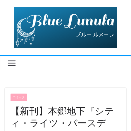
コ
ン
テ
ン
ツ
へ
ス
キ
ッ
プ
コミック
【新刊】本郷地下『シテ
ィ・ライツ・バースデ