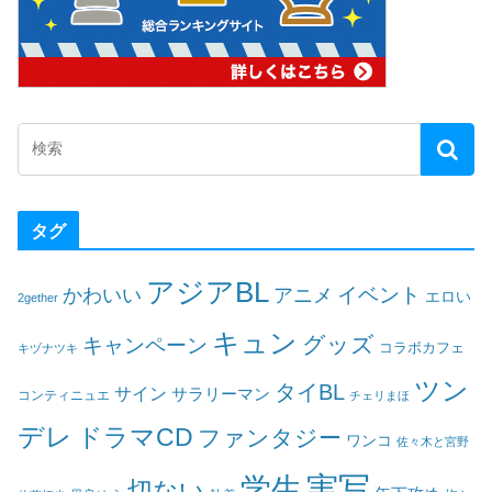
タグ
アジアBL
イベント
かわいい
アニメ
エロい
2gether
キュン
グッズ
キャンペーン
コラボカフェ
キヅナツキ
ツン
タイBL
サイン
サラリーマン
コンティニュエ
チェリまほ
デレ
ドラマCD
ファンタジー
ワンコ
佐々木と宮野
実写
学生
切ない