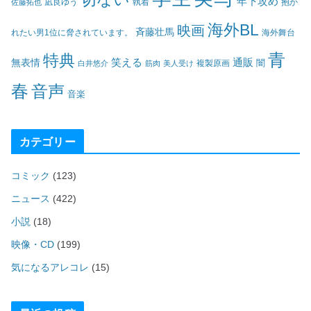
年下攻め
凪良ゆう
執着
佐藤拓也
抱か
海外BL
映画
斉藤壮馬
海外舞台
れたい男1位に脅されています。
青
特典
笑える
通販
無表情
闇
白井悠介
筋肉
美人受け
複製原画
春
音声
音楽
カテゴリー
コミック
(123)
ニュース
(422)
小説
(18)
映像・CD
(199)
気になるアレコレ
(15)