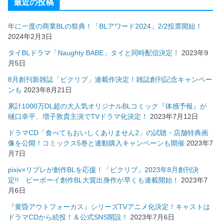
最近の投稿
年に一度の商業BLの祭典！「BLアワード2024」2/2投票開始！
2024年2月3日
タイBLドラマ「Naughty BABE」タイと同時配信決定！
2023年9
月5日
8月創刊新雑誌「ピクリブ」連載作決定！雑誌創刊記念キャンペー
ンも
2023年8月21日
累計1000万DL超の大人気オリジナルBLコミック『体感予報』が
樋口幸平、増子敦貴主演でTVドラマ化決定！
2023年7月12日
ドラマCD「食べてもおいしくありません2」の試聴・店舗特典画
像を公開！コミックス5巻と連動購入キャンペーンも開催
2023年7
月7日
pixiv×リブレが創作BLを応援！「ピクリブ」2023年8月創刊決
定!! ビーボーイ創作BL大賞出身作が早くも連載開始！
2023年7
月6日
『黄昏アウトフォーカス』シリーズTVアニメ化決定！キャストは
ドラマCDから続投！＆公式SNS開設！
2023年7月6日