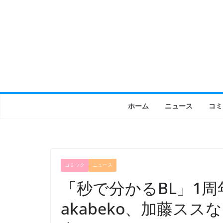
コ
ン
テ
ン
ツ
へ
ス
キ
ホーム
ニュース
コミ
ッ
プ
コミック
ニュース
「秒で分かるBL」1周
akabeko、加藤ス