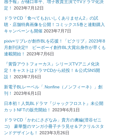
感予報』が樋口幸平、増子敦貴主演でTVドラマ化決
定！
2023年7月12日
ドラマCD「食べてもおいしくありません2」の試
聴・店舗特典画像を公開！コミックス5巻と連動購入
キャンペーンも開催
2023年7月7日
pixiv×リブレが創作BLを応援！「ピクリブ」2023年8
月創刊決定!! ビーボーイ創作BL大賞出身作が早くも
連載開始！
2023年7月6日
『黄昏アウトフォーカス』シリーズTVアニメ化決
定！キャストはドラマCDから続投！＆公式SNS開
設！
2023年7月6日
新電子BLレーベル「.Nonfine（ノンフィーネ）」創
刊！
2023年6月1日
日本初！人気BLドラマ『ジャックフロスト』未公開
カットNFTの販売開始！
2023年6月1日
ドラマCD「かわにさざなみ」貴方の虜編(澄谷ゼニ
コ) 豪華盤のマンガ小冊子チラ見せ＆アクリルスタ
ンドデザインも！
2023年3月26日