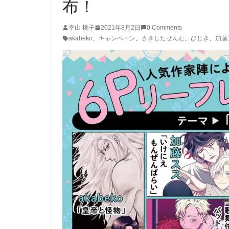
布！
幸山 桃子
2021年8月2日
0 Comments
akabeko
、
キャンペーン
、
さきしたせんむ
、
ひじき
、
加藤