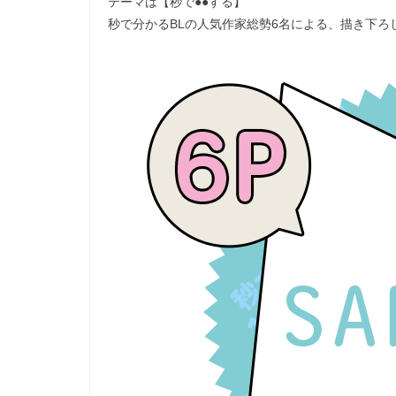
テーマは【秒で●●する】
秒で分かるBLの人気作家総勢6名による、描き下ろし