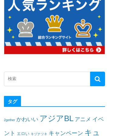
タグ
アジアBL
イベ
かわいい
アニメ
2gether
キュ
ント
キャンペーン
エロい
キヅナツキ