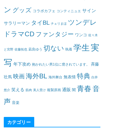
ン
グッズ
サイン
コラボカフェ
コンティニュエ
ツンデレ
タイBL
サラリーマン
チェリまほ
ドラマCD
ファンタジー
ワンコ
佐々木
実
学生
切ない
凪良ゆう
執着
と宮野
佐藤拓也
写
年下攻め
斉藤
抱かれたい男1位に脅されています。
海外BL
特典
映画
壮馬
無表情
海外舞台
白井
青春
音
笑える
通販
闇
悠介
筋肉
美人受け
複製原画
声
音楽
カテゴリー