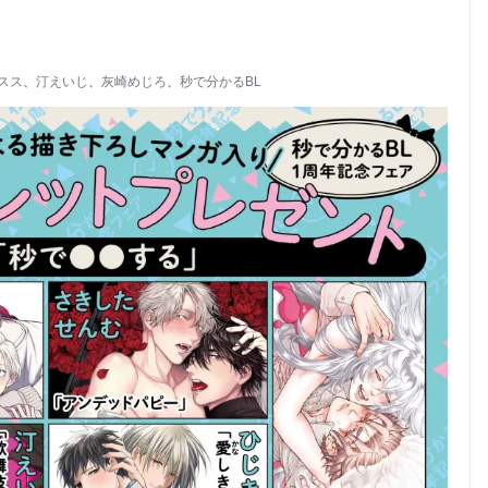
スス
、
汀えいじ
、
灰崎めじろ
、
秒で分かるBL