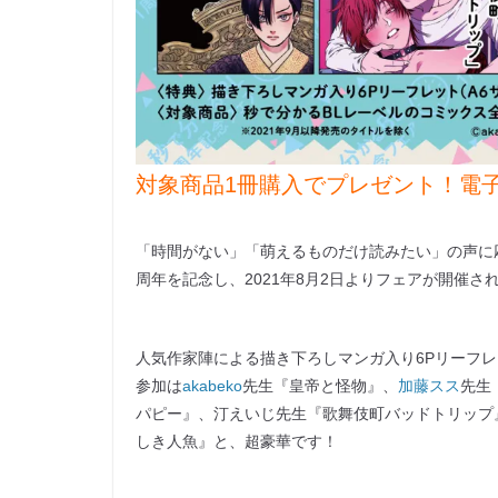
対象商品1冊購入でプレゼント！電
「時間がない」「萌えるものだけ読みたい」の声に
周年を記念し、2021年8月2日よりフェアが開催さ
人気作家陣による描き下ろしマンガ入り6Pリーフ
参加は
akabeko
先生『皇帝と怪物』、
加藤スス
先生
パピー』、汀えいじ先生『歌舞伎町バッドトリップ
しき人魚』と、超豪華です！