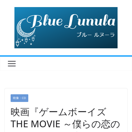
コ
ン
テ
ン
ツ
へ
ス
キ
ッ
プ
映像・CD
映画『ゲームボーイズ
THE MOVIE ～僕らの恋の