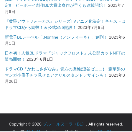
定!! ビーボーイ創作BL大賞出身作が早くも連載開始！
2023年7
月6日
『黄昏アウトフォーカス』シリーズTVアニメ化決定！キャストは
ドラマCDから続投！＆公式SNS開設！
2023年7月6日
新電子BLレーベル「.Nonfine（ノンフィーネ）」創刊！
2023年6
月1日
日本初！人気BLドラマ『ジャックフロスト』未公開カットNFTの
販売開始！
2023年6月1日
ドラマCD「かわにさざなみ」貴方の虜編(澄谷ゼニコ) 豪華盤の
マンガ小冊子チラ見せ＆アクリルスタンドデザインも！
2023年3
月26日
Copyright © 2026
ブルー ルヌーラ〈BL〉
. All rights reserved.
テーマ:
ColorMag
by ThemeGrill. Powered by
WordPress
.