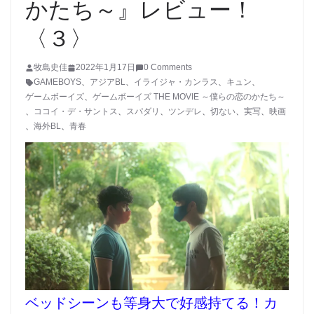
かたち～』レビュー！
〈３〉
牧島史佳
2022年1月17日
0 Comments
GAMEBOYS
、
アジアBL
、
イライジャ・カンラス
、
キュン
、
ゲームボーイズ
、
ゲームボーイズ THE MOVIE ～僕らの恋のかたち～
、
ココイ・デ・サントス
、
スパダリ
、
ツンデレ
、
切ない
、
実写
、
映画
、
海外BL
、
青春
ベッドシーンも等身大で好感持てる！カ