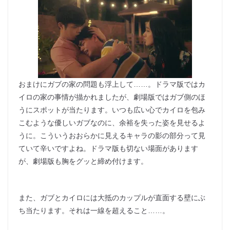
おまけにガブの家の問題も浮上して……。ドラマ版ではカ
イロの家の事情が描かれましたが、劇場版ではガブ側のほ
うにスポットが当たります。いつも広い心でカイロを包み
こむような優しいガブなのに、余裕を失った姿を見せるよ
うに。こういうおおらかに見えるキャラの影の部分って見
ていて辛いですよね。ドラマ版も切ない場面があります
が、劇場版も胸をグッと締め付けます。
また、ガブとカイロには大抵のカップルが直面する壁にぶ
ち当たります。それは一線を超えること……。