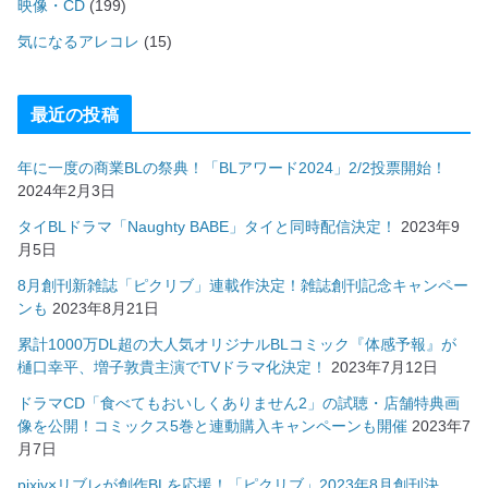
映像・CD
(199)
気になるアレコレ
(15)
最近の投稿
年に一度の商業BLの祭典！「BLアワード2024」2/2投票開始！
2024年2月3日
タイBLドラマ「Naughty BABE」タイと同時配信決定！
2023年9
月5日
8月創刊新雑誌「ピクリブ」連載作決定！雑誌創刊記念キャンペー
ンも
2023年8月21日
累計1000万DL超の大人気オリジナルBLコミック『体感予報』が
樋口幸平、増子敦貴主演でTVドラマ化決定！
2023年7月12日
ドラマCD「食べてもおいしくありません2」の試聴・店舗特典画
像を公開！コミックス5巻と連動購入キャンペーンも開催
2023年7
月7日
pixiv×リブレが創作BLを応援！「ピクリブ」2023年8月創刊決