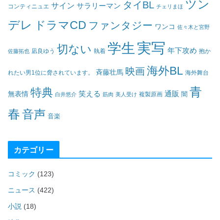
ツン
タイBL
サイン
サラリーマン
コンティニュエ
チェリまほ
デレ
ドラマCD
ファンタジー
ワンコ
佐々木と宮野
実写
学生
切ない
年下攻め
凪良ゆう
執着
佐藤拓也
抱か
海外BL
映画
斉藤壮馬
海外舞台
れたい男1位に脅されています。
青
特典
笑える
通販
無表情
闇
白井悠介
筋肉
美人受け
複製原画
春
音声
音楽
カテゴリー
コミック
(123)
ニュース
(422)
小説
(18)