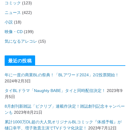
コミック
(123)
ニュース
(422)
小説
(18)
映像・CD
(199)
気になるアレコレ
(15)
最近の投稿
年に一度の商業BLの祭典！「BLアワード2024」2/2投票開始！
2024年2月3日
タイBLドラマ「Naughty BABE」タイと同時配信決定！
2023年9
月5日
8月創刊新雑誌「ピクリブ」連載作決定！雑誌創刊記念キャンペー
ンも
2023年8月21日
累計1000万DL超の大人気オリジナルBLコミック『体感予報』が
樋口幸平、増子敦貴主演でTVドラマ化決定！
2023年7月12日