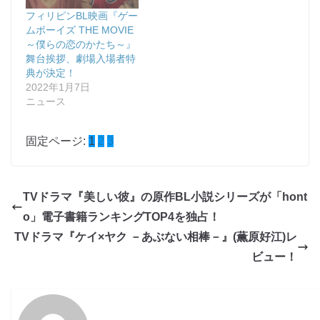
フィリピンBL映画『ゲー
ムボーイズ THE MOVIE
～僕らの恋のかたち～』
舞台挨拶、劇場入場者特
典が決定！
2022年1月7日
ニュース
固定ページ:
1
2
3
TVドラマ『美しい彼』の原作BL小説シリーズが「hont
o」電子書籍ランキングTOP4を独占！
TVドラマ『ケイ×ヤク －あぶない相棒－』(薫原好江)レ
ビュー！