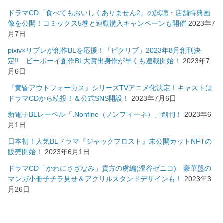
ドラマCD「食べてもおいしくありません2」の試聴・店舗特典画
像を公開！コミックス5巻と連動購入キャンペーンも開催
2023年7
月7日
pixiv×リブレが創作BLを応援！「ピクリブ」2023年8月創刊決
定!! ビーボーイ創作BL大賞出身作が早くも連載開始！
2023年7
月6日
『黄昏アウトフォーカス』シリーズTVアニメ化決定！キャストは
ドラマCDから続投！＆公式SNS開設！
2023年7月6日
新電子BLレーベル「.Nonfine（ノンフィーネ）」創刊！
2023年6
月1日
日本初！人気BLドラマ『ジャックフロスト』未公開カットNFTの
販売開始！
2023年6月1日
ドラマCD「かわにさざなみ」貴方の虜編(澄谷ゼニコ) 豪華盤の
マンガ小冊子チラ見せ＆アクリルスタンドデザインも！
2023年3
月26日