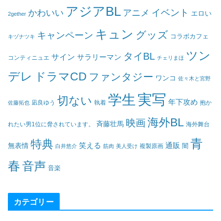
アジアBL
イベント
かわいい
アニメ
エロい
2gether
キュン
グッズ
キャンペーン
コラボカフェ
キヅナツキ
ツン
タイBL
サイン
サラリーマン
コンティニュエ
チェリまほ
デレ
ドラマCD
ファンタジー
ワンコ
佐々木と宮野
実写
学生
切ない
年下攻め
凪良ゆう
執着
佐藤拓也
抱か
海外BL
映画
斉藤壮馬
海外舞台
れたい男1位に脅されています。
青
特典
笑える
通販
無表情
闇
白井悠介
筋肉
美人受け
複製原画
春
音声
音楽
カテゴリー