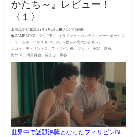
かたち～』レビュー！
〈１〉
牧島史佳
2022年1月14日
0 Comments
GAMEBOYS
、
アジアBL
、
イライジャ・カンラス
、
ゲームボーイズ
、
ゲームボーイズ THE MOVIE ～僕らの恋のかたち～
、
ココイ・デ・サントス
、
フィリピンBL
、
切ない
、
実写
、
映画
、
海外BL
、
海外舞台
、
笑える
、
青春
世界中で話題沸騰となったフィリピンBL