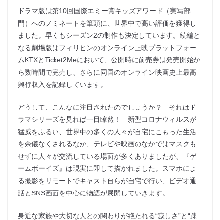
ドラマ版は第10回国際エミー賞キッズアワード（実写部
門）へのノミネートを筆頭に、世界中で高い評価を獲得し
ました。早くもシーズン2の制作も決定しています。続編と
なる劇場版はフィリピンのオンライン上映プラットフォー
ムKTXとTicket2Meにおいて、公開時に前売券は発売開始か
ら数時間で完売し、さらに同国のオンライン映画史上最高
興行収入を記録しています。
どうして、こんなに注目されたのでしょうか？ それはド
ラマシリーズを見れば一目瞭然！ 新型コロナウィルスが
猛威をふるい、世界中の多くの人々が自宅にこもった生活
を余儀なくされるなか、テレビや映画のなかではマスクも
せずに人々が交流している場面が多くありましたが、『ゲ
ームボーイズ』は現実に即して描かれました。スマホによ
る撮影をリモートでキャスト自らが自宅で行い、ビデオ通
話とSNS画面を中心に物語が展開していきます。
身近な家族や大切な人との関わりが絶たれる“寂しさ”と“疎