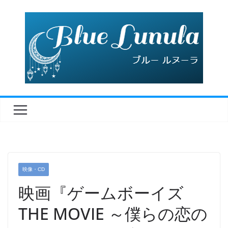
コ
ン
テ
ン
ツ
へ
ス
キ
ッ
プ
映像・CD
映画『ゲームボーイズ
THE MOVIE ～僕らの恋の