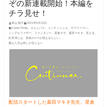
ぞの新連載開始！本編を
チラ見せ！
幸山 桃子
2021年6月10日
Comic Festa
、
オムニバス
、
コンティニュエ
、
サラリーマン
、
シングルファザー
、
ファンタジー
、
星倉ぞぞ
、
暮田マキネ
、
笑える
、
釘井浄には、部長の×××が視えるらしい。
、
餓えた犬は肉しか信じない
配信スタートした暮田マキネ先生、星倉