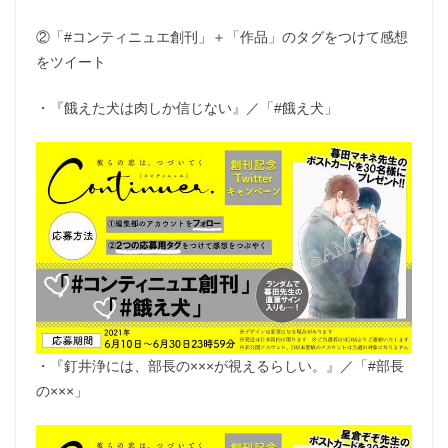
②「#コンティニュエ創刊」＋「作品」のタグをつけて感想
をツイート
・『餓えた犬は肉しか信じない』／「#餓え犬」
・『釘井浄には、部長の×××が視えるらしい。』／「#部長
の×××」