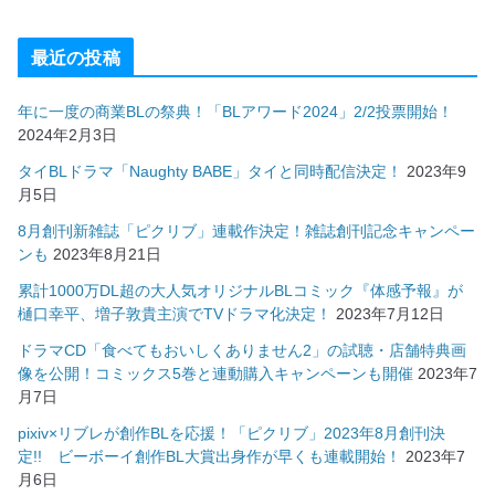
最近の投稿
年に一度の商業BLの祭典！「BLアワード2024」2/2投票開始！
2024年2月3日
タイBLドラマ「Naughty BABE」タイと同時配信決定！
2023年9
月5日
8月創刊新雑誌「ピクリブ」連載作決定！雑誌創刊記念キャンペー
ンも
2023年8月21日
累計1000万DL超の大人気オリジナルBLコミック『体感予報』が
樋口幸平、増子敦貴主演でTVドラマ化決定！
2023年7月12日
ドラマCD「食べてもおいしくありません2」の試聴・店舗特典画
像を公開！コミックス5巻と連動購入キャンペーンも開催
2023年7
月7日
pixiv×リブレが創作BLを応援！「ピクリブ」2023年8月創刊決
定!! ビーボーイ創作BL大賞出身作が早くも連載開始！
2023年7
月6日