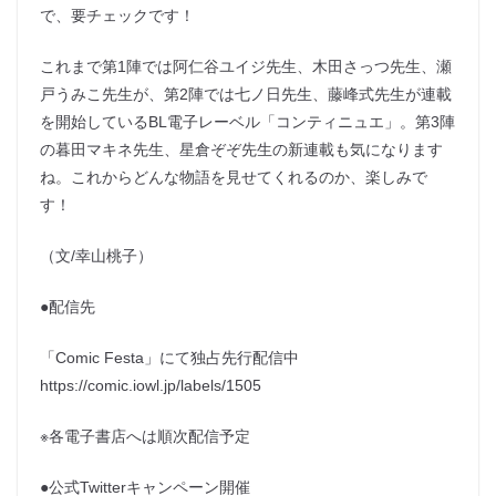
で、要チェックです！
これまで第1陣では阿仁谷ユイジ先生、木田さっつ先生、瀬
戸うみこ先生が、第2陣では七ノ日先生、藤峰式先生が連載
を開始しているBL電子レーベル「コンティニュエ」。第3陣
の暮田マキネ先生、星倉ぞぞ先生の新連載も気になります
ね。これからどんな物語を見せてくれるのか、楽しみで
す！
（文/幸山桃子）
●配信先
「Comic Festa」にて独占先行配信中
https://comic.iowl.jp/labels/1505
※各電子書店へは順次配信予定
●公式Twitterキャンペーン開催