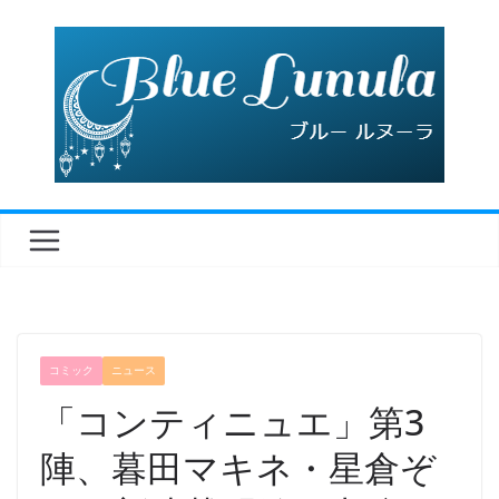
コ
ン
テ
ン
ツ
へ
ス
キ
ッ
プ
コミック
ニュース
「コンティニュエ」第3
陣、暮田マキネ・星倉ぞ