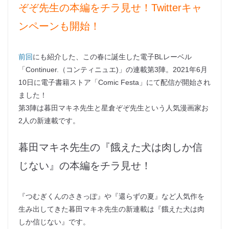
ぞぞ先生の本編をチラ見せ！Twitterキャ
ンペーンも開始！
前回
にも紹介した、この春に誕生した電子BLレーベル
「Continuer.（コンティニュエ)」の連載第3陣。2021年6月
10日に電子書籍ストア「Comic Festa」にて配信が開始され
ました！
第3陣は暮田マキネ先生と星倉ぞぞ先生という人気漫画家お
2人の新連載です。
暮田マキネ先生の『餓えた犬は肉しか信
じない』の本編をチラ見せ！
『つむぎくんのさきっぽ』や『還らずの夏』など人気作を
生み出してきた暮田マキネ先生の新連載は『餓えた犬は肉
しか信じない』です。