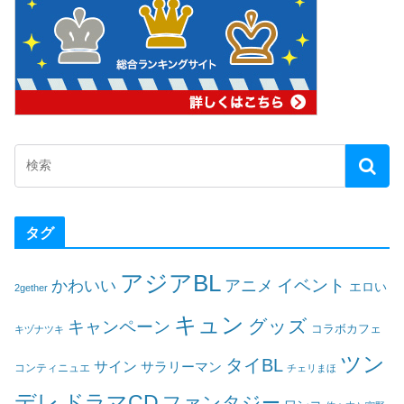
タグ
アジアBL
イベント
かわいい
アニメ
エロい
2gether
キュン
グッズ
キャンペーン
コラボカフェ
キヅナツキ
ツン
タイBL
サイン
サラリーマン
コンティニュエ
チェリまほ
デレ
ドラマCD
ファンタジー