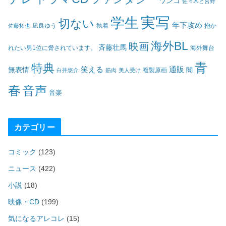
ワンコ
佐々木と宮野
実写
学生
切ない
年下攻め
凪良ゆう
執着
佐藤拓也
抱か
海外BL
映画
斉藤壮馬
海外舞台
れたい男1位に脅されています。
青
特典
笑える
通販
無表情
闇
白井悠介
筋肉
美人受け
複製原画
春
音声
音楽
カテゴリー
コミック
(123)
ニュース
(422)
小説
(18)
映像・CD
(199)
気になるアレコレ
(15)