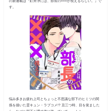
の新連載は『釘井浄には、部長の×××が視えるらしい。』で
す。
悩み多きお疲れ上司とちょっと不思議な部下のヒミツの関
係を描いた霊キュン・ラブコメ!? ​丑三つ時、目を覚ました