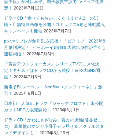
感予報』が樋口幸平、増子敦貴主演でTVドラマ化決
定！
2023年7月12日
ドラマCD「食べてもおいしくありません2」の試
聴・店舗特典画像を公開！コミックス5巻と連動購入
キャンペーンも開催
2023年7月7日
pixiv×リブレが創作BLを応援！「ピクリブ」2023年8
月創刊決定!! ビーボーイ創作BL大賞出身作が早くも
連載開始！
2023年7月6日
『黄昏アウトフォーカス』シリーズTVアニメ化決
定！キャストはドラマCDから続投！＆公式SNS開
設！
2023年7月6日
新電子BLレーベル「.Nonfine（ノンフィーネ）」創
刊！
2023年6月1日
日本初！人気BLドラマ『ジャックフロスト』未公開
カットNFTの販売開始！
2023年6月1日
ドラマCD「かわにさざなみ」貴方の虜編(澄谷ゼニ
コ) 豪華盤のマンガ小冊子チラ見せ＆アクリルスタ
ンドデザインも！
2023年3月26日