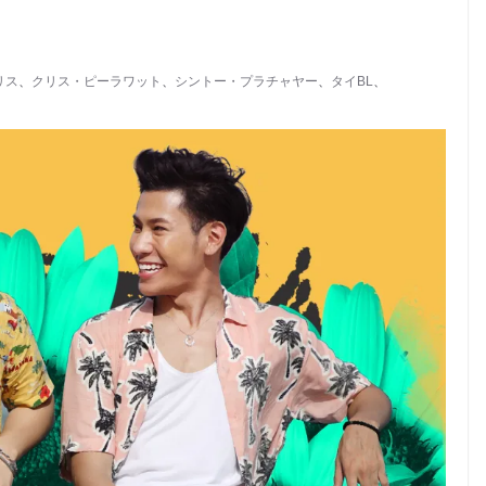
リス
、
クリス・ピーラワット
、
シントー・プラチャヤー
、
タイBL
、