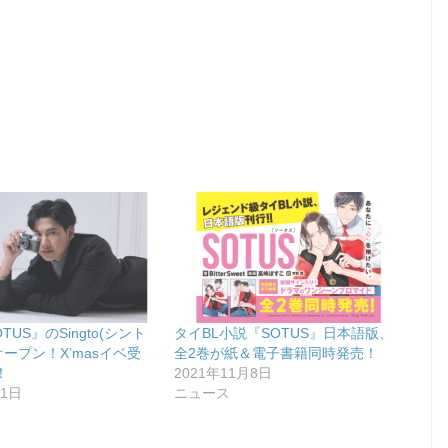
TUS』のSingto(シント
タイBL小説『SOTUS』日本語版、
オープン！X’masイベ受
全2巻が紙＆電子書籍同時発売！
！
2021年11月8日
月1日
ニュース