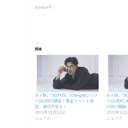
読み込み中…
関連
タイBL『SOTUS』のSingto(シント
タイBL『SO
ー)公式FC開設！限定イベント決
ー)公式FC
定、来日予定も！
け付け開始
2021年11月12日
2021年12
ニュース
ニュース