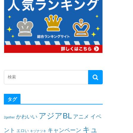
タグ
アジアBL
イベ
かわいい
アニメ
2gether
キュ
ント
キャンペーン
エロい
キヅナツキ