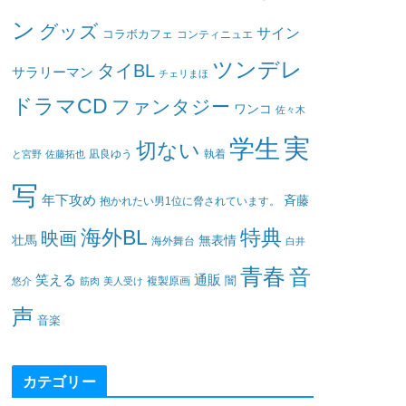
ン
グッズ
サイン
コラボカフェ
コンティニュエ
ツンデレ
タイBL
サラリーマン
チェリまほ
ドラマCD
ファンタジー
ワンコ
佐々木
実
学生
切ない
凪良ゆう
執着
と宮野
佐藤拓也
写
年下攻め
斉藤
抱かれたい男1位に脅されています。
海外BL
特典
映画
壮馬
無表情
海外舞台
白井
青春
音
笑える
通販
闇
悠介
筋肉
美人受け
複製原画
声
音楽
カテゴリー