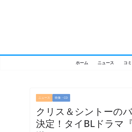
コ
ン
テ
ン
ツ
へ
ス
キ
ホーム
ニュース
コミ
ッ
プ
ニュース
映像・CD
クリス＆シントーのバ
決定！タイBLドラマ『S