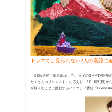
ドラマでは見られない2人の素顔に
CS放送局「衛星劇場」で、 タイのGMMTV制作の大
たくさんのリクエストにお応えし、5月15日(日)
が様々なことに挑戦するバラエティ番組『Friendship wi