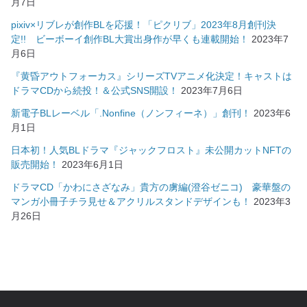
月7日
pixiv×リブレが創作BLを応援！「ピクリブ」2023年8月創刊決
定!! ビーボーイ創作BL大賞出身作が早くも連載開始！
2023年7
月6日
『黄昏アウトフォーカス』シリーズTVアニメ化決定！キャストは
ドラマCDから続投！＆公式SNS開設！
2023年7月6日
新電子BLレーベル「.Nonfine（ノンフィーネ）」創刊！
2023年6
月1日
日本初！人気BLドラマ『ジャックフロスト』未公開カットNFTの
販売開始！
2023年6月1日
ドラマCD「かわにさざなみ」貴方の虜編(澄谷ゼニコ) 豪華盤の
マンガ小冊子チラ見せ＆アクリルスタンドデザインも！
2023年3
月26日