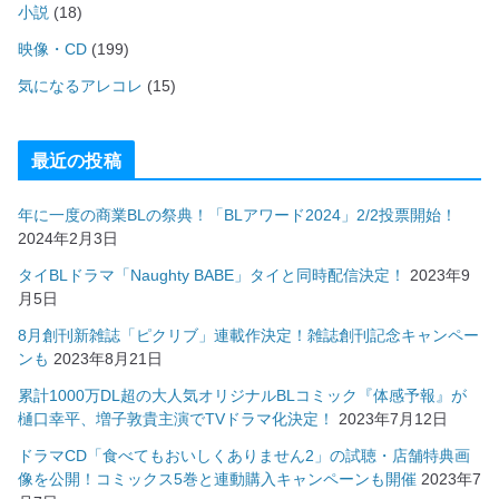
小説
(18)
映像・CD
(199)
気になるアレコレ
(15)
最近の投稿
年に一度の商業BLの祭典！「BLアワード2024」2/2投票開始！
2024年2月3日
タイBLドラマ「Naughty BABE」タイと同時配信決定！
2023年9
月5日
8月創刊新雑誌「ピクリブ」連載作決定！雑誌創刊記念キャンペー
ンも
2023年8月21日
累計1000万DL超の大人気オリジナルBLコミック『体感予報』が
樋口幸平、増子敦貴主演でTVドラマ化決定！
2023年7月12日
ドラマCD「食べてもおいしくありません2」の試聴・店舗特典画
像を公開！コミックス5巻と連動購入キャンペーンも開催
2023年7