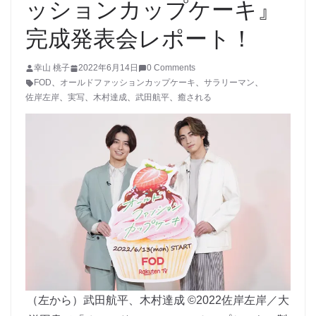
ッションカップケーキ』
完成発表会レポート！
幸山 桃子
2022年6月14日
0 Comments
FOD
、
オールドファッションカップケーキ
、
サラリーマン
、
佐岸左岸
、
実写
、
木村達成
、
武田航平
、
癒される
（左から）武田航平、木村達成 ©2022佐岸左岸／大