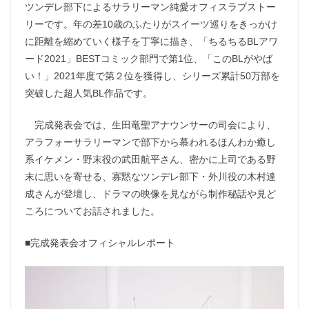
ツンデレ部下によるサラリーマン純愛オフィスラブストー
リーです。年の差10歳のふたりがスイーツ巡りをきっかけ
に距離を縮めていく様子を丁寧に描き、「ちるちるBLアワ
ード2021」BESTコミック部門で第1位、「このBLがやば
い！」2021年度で第２位を獲得し、シリーズ累計50万部を
突破した超人気BL作品です。
完成発表会では、生田竜聖アナウンサーの司会により、
アラフォーサラリーマンで部下から慕われるほんわか癒し
系イケメン・野末役の武田航平さん、密かに上司である野
末に思いを寄せる、寡黙なツンデレ部下・外川役の木村達
成さんが登壇し、ドラマの映像を見ながら制作秘話や見ど
ころについてお話されました。
■完成発表会オフィシャルレポート