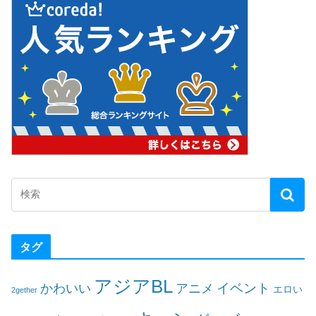
タグ
アジアBL
イベント
かわいい
アニメ
エロい
2gether