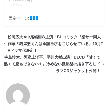
2021年7月26日
ニュース
固定ページ:
1
2
3
松岡広大✕中尾暢樹W主演！BLコミック『壁サー同人
作家の猫屋敷くんは承認欲求をこじらせている』10月T
Vドラマ化決定！
寺島惇太、阿座上洋平、平川大輔出演！BLCD『甘くて
熱くて息もできない１』冷めない微熱盤の描き下ろしド
ラマCDジャケット公開！