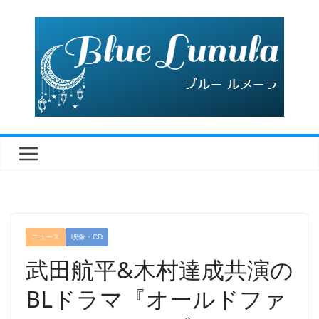
コ
ン
テ
ン
ツ
へ
ス
キ
ッ
プ
ニュース
映像・CD
武田航平&木村達成共演の
BLドラマ『オールドファ