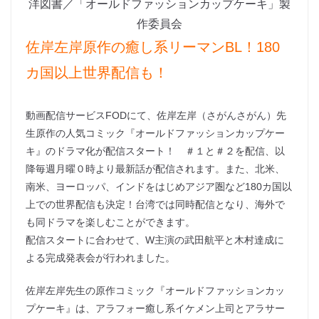
洋図書／「オールドファッションカップケーキ」製
作委員会
佐岸左岸原作の癒し系リーマンBL！180
カ国以上世界配信も！
動画配信サービスFODにて、佐岸左岸（さがんさがん）先
生原作の人気コミック『オールドファッションカップケー
キ』のドラマ化が配信スタート！ ＃１と＃２を配信、以
降毎週月曜０時より最新話が配信されます。また、北米、
南米、ヨーロッパ、インドをはじめアジア圏など180カ国以
上での世界配信も決定！台湾では同時配信となり、海外で
も同ドラマを楽しむことができます。
配信スタートに合わせて、W主演の武田航平と木村達成に
よる完成発表会が行われました。
佐岸左岸先生の原作コミック『オールドファッションカッ
プケーキ』は、アラフォー癒し系イケメン上司とアラサー