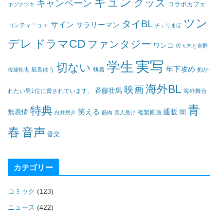
キュン
グッズ
キャンペーン
コラボカフェ
キヅナツキ
ツン
タイBL
サイン
サラリーマン
コンティニュエ
チェリまほ
デレ
ドラマCD
ファンタジー
ワンコ
佐々木と宮野
実写
学生
切ない
年下攻め
凪良ゆう
執着
佐藤拓也
抱か
海外BL
映画
斉藤壮馬
海外舞台
れたい男1位に脅されています。
青
特典
笑える
通販
無表情
闇
白井悠介
筋肉
美人受け
複製原画
春
音声
音楽
カテゴリー
コミック
(123)
ニュース
(422)