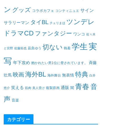
ン
グッズ
サイン
コラボカフェ
コンティニュエ
ツンデレ
タイBL
サラリーマン
チェリまほ
ドラマCD
ファンタジー
ワンコ
佐々木
実
学生
切ない
凪良ゆう
執着
と宮野
佐藤拓也
写
年下攻め
斉藤
抱かれたい男1位に脅されています。
海外BL
特典
映画
壮馬
無表情
海外舞台
白井
青春
音
笑える
通販
闇
悠介
筋肉
美人受け
複製原画
声
音楽
カテゴリー