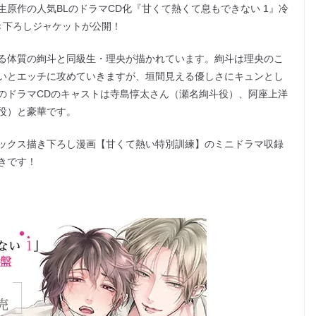
原作の人気BLのドラマCD化『甘くて熱くて息もできない 1』冷
描き下ろしジャケットが公開！
る体質の絢斗と同級生・理央が描かれています。絢斗は理央のこ
いとエッチに攻めていきますが、垣間見える優しさにキュンとし
のドラマCDのキャストは寺島惇太さん（瀬名絢斗役）、阿座上洋
役）と豪華です。
ックス描き下ろし漫画【甘くて熱い特別訓練】のミニドラマ収録
きです！