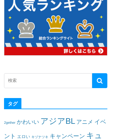
タグ
アジアBL
イベ
かわいい
アニメ
2gether
キュ
ント
キャンペーン
エロい
キヅナツキ