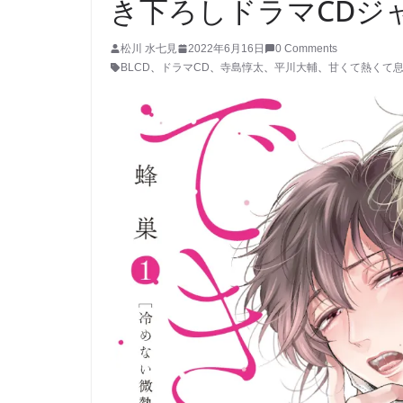
き下ろしドラマCDジ
松川 水七見
2022年6月16日
0 Comments
BLCD
、
ドラマCD
、
寺島惇太
、
平川大輔
、
甘くて熱くて