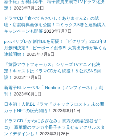
感予報』が樋口幸平、増子敦貴主演でTVドラマ化決
定！
2023年7月12日
ドラマCD「食べてもおいしくありません2」の試
聴・店舗特典画像を公開！コミックス5巻と連動購入
キャンペーンも開催
2023年7月7日
pixiv×リブレが創作BLを応援！「ピクリブ」2023年8
月創刊決定!! ビーボーイ創作BL大賞出身作が早くも
連載開始！
2023年7月6日
『黄昏アウトフォーカス』シリーズTVアニメ化決
定！キャストはドラマCDから続投！＆公式SNS開
設！
2023年7月6日
新電子BLレーベル「.Nonfine（ノンフィーネ）」創
刊！
2023年6月1日
日本初！人気BLドラマ『ジャックフロスト』未公開
カットNFTの販売開始！
2023年6月1日
ドラマCD「かわにさざなみ」貴方の虜編(澄谷ゼニ
コ) 豪華盤のマンガ小冊子チラ見せ＆アクリルスタ
ンドデザインも！
2023年3月26日