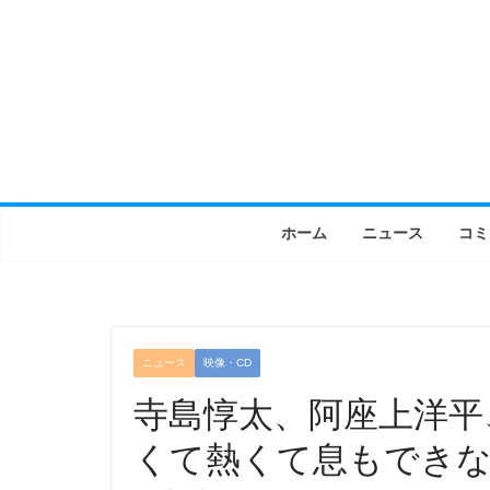
コ
ン
テ
ン
ツ
へ
ス
キ
ホーム
ニュース
コミ
ッ
プ
ニュース
映像・CD
寺島惇太、阿座上洋平
くて熱くて息もできな