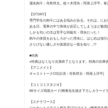
瀬名絢斗：寺島惇太、枇々木理央：阿座上洋平、春
【STORY】
専門学生の絢斗にはある悩みがある。それは、にお
ある日、電車の中で身体が反応してしまうほど魅惑
しかも匂いの主は苦手な同級生・理央だった！
絢斗の体質をおもしろがった理央に、はじめは強引
さりげない優しさや真面目な一面を知り…!?
■特典
※特典はなくなり次第終了となります。特典の在庫
【アニメイト】
キャストトークCD(出演：寺島惇太・阿座上洋平)
【コミコミスタジオ】
B6サイズ両面カード(蜂巣先生描き下ろしカラーイ
【ステラワース】
ジャケットイラスト柄2L判ブロマイド（蜂巣先生