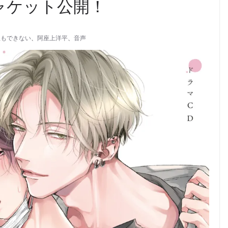
ャケット公開！
息もできない
、
阿座上洋平
、
音声