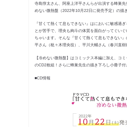
寺島惇太さん、阿座上洋平さんらが出演する蜂巣先生
めない微熱盤（2022年10月22日に発売予定）の
『甘くて熱くて息もできない』はにおいに敏感過ぎ
とが苦手で、理央も絢斗の体質を面白がってぐいぐ
ちゃいます。そんな『甘くて熱くて息もできない』
平さん（枇々木理央役）、平川大輔さん（春川直樹
【冷めない微熱盤】はコミックス本編に加え、コミ
のCD2枚組！さらに蜂巣先生の描き下ろし小冊子付
■CD情報