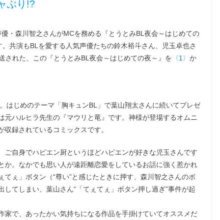
ぶり!?
声優・森川智之さんがMCを務める『とうとみBL夜会～はじめての
です。共演もBLを愛する人気声優たちの鈴木裕斗さん、児玉卓也さ
放送された、この『とうとみBL夜会～はじめての夜～』を
〈1〉
か
ー。はじめのテーマ「胸キュンBL」で葉山翔太さんに続いてプレゼ
は元ハルヒラ先生の『マウリと竜』です。神様が登場するオムニ
が収録されているコミックスです。
、ご自身でハピエン厨というほどハピエンが好きな児玉さんです
とか。なかでも思い人が遠距離恋愛をしているお話に強く惹かれ
ぇてぇ」ボタン（“尊い”と感じたときに押す、森川智之さんのボ
出してしまい、葉山さん“「てぇてぇ」ボタン押し過ぎ”事件が起
作家で、あったかい気持ちになる作品を手掛けていてオススメだ