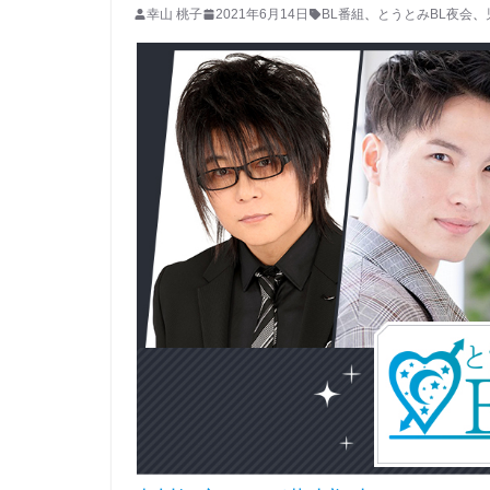
幸山 桃子
2021年6月14日
BL番組
、
とうとみBL夜会
、