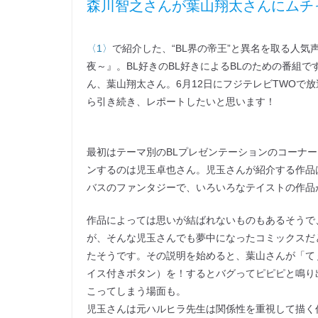
森川智之さんが葉山翔太さんにムチャ
〈1〉
で紹介した、“BL界の帝王”と異名を取る人気
夜～』。BL好きのBL好きによるBLのための番組
ん、葉山翔太さん。6月12日にフジテレビTWOで
ら引き続き、レポートしたいと思います！
最初はテーマ別のBLプレゼンテーションのコーナ
ンするのは児玉卓也さん。児玉さんが紹介する作品
バスのファンタジーで、いろいろなテイストの作品
作品によっては思いが結ばれないものもあるそうで
が、そんな児玉さんでも夢中になったコミックスだ
たそうです。その説明を始めると、葉山さんが「て
イス付きボタン）を！するとバグってピピピと鳴り
こってしまう場面も。
児玉さんは元ハルヒラ先生は関係性を重視して描く