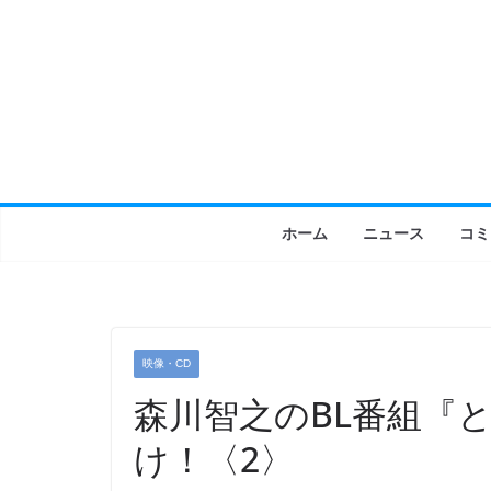
コ
ン
テ
ン
ツ
へ
ス
キ
ホーム
ニュース
コミ
ッ
プ
映像・CD
森川智之のBL番組『
け！〈2〉