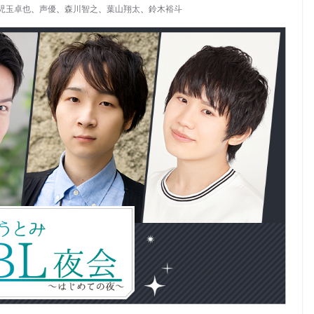
児玉卓也
、
声優
、
森川智之
、
葉山翔太
、
鈴木裕斗