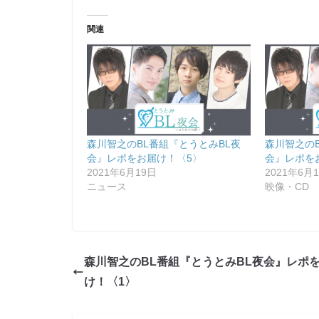
関連
森川智之のBL番組『とうとみBL夜
森川智之の
会』レポをお届け！〈5〉
会』レポを
2021年6月19日
2021年6月
ニュース
映像・CD
森川智之のBL番組『とうとみBL夜会』レポ
け！〈1〉