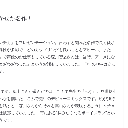
かせた名作！
ンチカ』をプレゼンテーション。言わずと知れた名作で長く愛さ
係性が多彩で、どのカップリングも良いことをアピール。また、
』で声優のお仕事もしている森川智之さんは「当時、アニメにな
ざわざわした」というお話もしていました。「BLのOVAはあっ
か。
L」です。葉山さんが選んだのは、こふで先生の『べな』。見世物小
べなを描いた、こふで先生のデビューコミックスです。絵が独特
を話すと、森川さんからそれを葉山さんが表現するようにムチャ
披露していました！ 帯にある“拝みたくなるボーイズラブ”とい
うです。