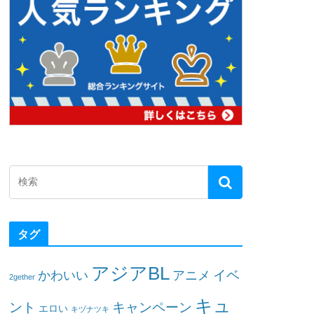
タグ
アジアBL
イベ
かわいい
アニメ
2gether
キュ
ント
キャンペーン
エロい
キヅナツキ