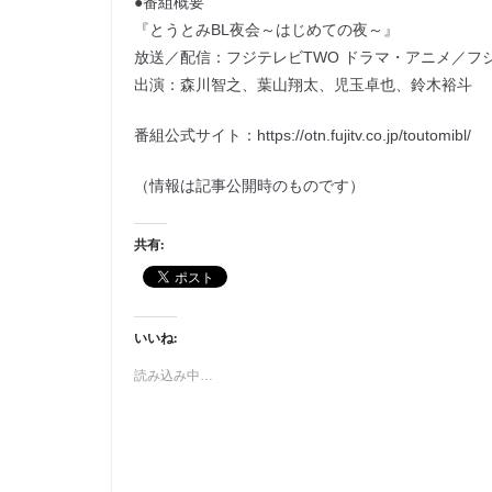
●番組概要
『とうとみBL夜会～はじめての夜～』
放送／配信：フジテレビTWO ドラマ・アニメ／フジテ
出演：森川智之、葉山翔太、児玉卓也、鈴木裕斗
番組公式サイト：https://otn.fujitv.co.jp/toutomibl/
（情報は記事公開時のものです）
共有:
いいね:
読み込み中…