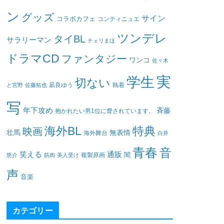
ン
グッズ
サイン
コラボカフェ
コンティニュエ
ツンデレ
タイBL
サラリーマン
チェリまほ
ドラマCD
ファンタジー
ワンコ
佐々木
実
学生
切ない
凪良ゆう
執着
と宮野
佐藤拓也
写
年下攻め
斉藤
抱かれたい男1位に脅されています。
海外BL
特典
映画
壮馬
無表情
海外舞台
白井
青春
音
笑える
通販
闇
悠介
筋肉
美人受け
複製原画
声
音楽
カテゴリー