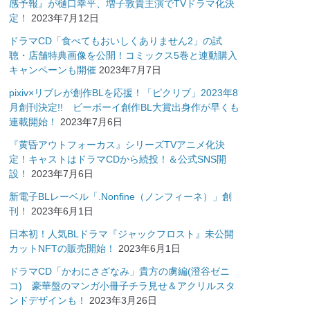
感予報』が樋口幸平、増子敦貴主演でTVドラマ化決
定！
2023年7月12日
ドラマCD「食べてもおいしくありません2」の試
聴・店舗特典画像を公開！コミックス5巻と連動購入
キャンペーンも開催
2023年7月7日
pixiv×リブレが創作BLを応援！「ピクリブ」2023年8
月創刊決定!! ビーボーイ創作BL大賞出身作が早くも
連載開始！
2023年7月6日
『黄昏アウトフォーカス』シリーズTVアニメ化決
定！キャストはドラマCDから続投！＆公式SNS開
設！
2023年7月6日
新電子BLレーベル「.Nonfine（ノンフィーネ）」創
刊！
2023年6月1日
日本初！人気BLドラマ『ジャックフロスト』未公開
カットNFTの販売開始！
2023年6月1日
ドラマCD「かわにさざなみ」貴方の虜編(澄谷ゼニ
コ) 豪華盤のマンガ小冊子チラ見せ＆アクリルスタ
ンドデザインも！
2023年3月26日