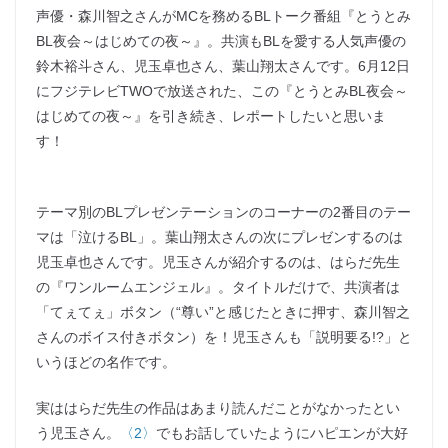
声優・森川智之さんがMCを務めるBLトーク番組『とうとみ
BL夜会～はじめての夜～』。共演もBLを愛する人気声優の
鈴木裕斗さん、児玉卓也さん、葉山翔太さんです。6月12日
にフジテレビTWOで放送された、この『とうとみBL夜会～
はじめての夜～』を引き続き、レポートしたいと思いま
す！
テーマ別のBLプレゼンテーションのコーナーの2番目のテー
マは「泣けるBL」。葉山翔太さんの次にプレゼンするのは
児玉卓也さんです。児玉さんが紹介するのは、はらだ先生
の『ワンルームエンジェル』。タイトルだけで、共演者は
「てぇてぇ」ボタン（“尊い”と感じたときに押す、森川智之
さんのボイス付きボタン）を！児玉さんも「説明要る!?」と
いうほどの名作です。
実ははらだ先生の作品はあまり読んだことがなかったとい
う児玉さん。
〈2〉
でもお話していたようにハピエンが大好