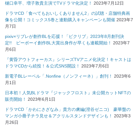
樋口幸平、増子敦貴主演でTVドラマ化決定！
2023年7月12日
ドラマCD「食べてもおいしくありません2」の試聴・店舗特典画
像を公開！コミックス5巻と連動購入キャンペーンも開催
2023年7
月7日
pixiv×リブレが創作BLを応援！「ピクリブ」2023年8月創刊決
定!! ビーボーイ創作BL大賞出身作が早くも連載開始！
2023年7
月6日
『黄昏アウトフォーカス』シリーズTVアニメ化決定！キャストは
ドラマCDから続投！＆公式SNS開設！
2023年7月6日
新電子BLレーベル「.Nonfine（ノンフィーネ）」創刊！
2023年6
月1日
日本初！人気BLドラマ『ジャックフロスト』未公開カットNFTの
販売開始！
2023年6月1日
ドラマCD「かわにさざなみ」貴方の虜編(澄谷ゼニコ) 豪華盤の
マンガ小冊子チラ見せ＆アクリルスタンドデザインも！
2023年3
月26日