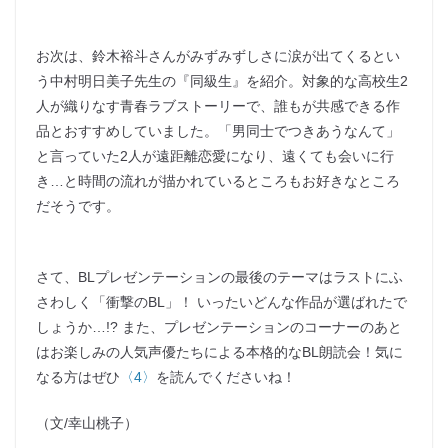
お次は、鈴木裕斗さんがみずみずしさに涙が出てくるとい
う中村明日美子先生の『同級生』を紹介。対象的な高校生2
人が織りなす青春ラブストーリーで、誰もが共感できる作
品とおすすめしていました。「男同士でつきあうなんて」
と言っていた2人が遠距離恋愛になり、遠くても会いに行
き…と時間の流れが描かれているところもお好きなところ
だそうです。
さて、BLプレゼンテーションの最後のテーマはラストにふ
さわしく「衝撃のBL」！ いったいどんな作品が選ばれたで
しょうか…!? また、プレゼンテーションのコーナーのあと
はお楽しみの人気声優たちによる本格的なBL朗読会！気に
なる方はぜひ
〈4〉
を読んでくださいね！
（文/幸山桃子）