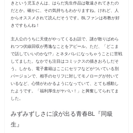
きという児玉さんは、はらだ先生作品は敬遠されてきたの
だとか。確かに、その気持ちもわかりますね。けれど、人
からオススメされて読んだそうです。BLファンは布教が好
きですもんね！
主人公のうちに天使がやってくるお話で、謎が散りばめら
れつつ伏線回収が秀逸なことをアピール。ただ、「どこま
で話していいのかな!?」とネタバレになっちゃうことに苦戦
してました。なかでも注目はコミックスの描きおろしだそ
う。しかも、電子書籍はここにセリフなどがついている別
バージョンで、相手のセリフに対してモノローグが付いて
いるなど、心情がわかるようになっていて、とても感動し
たようです。「福利厚生がヤバい！」と興奮してられてま
した。
みずみずしさに涙が出る青春BL『同級
生』