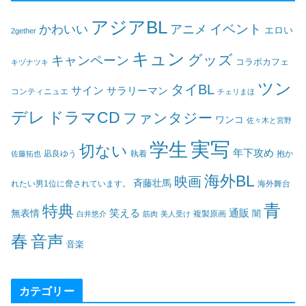
アジアBL
イベント
かわいい
アニメ
エロい
2gether
キュン
グッズ
キャンペーン
コラボカフェ
キヅナツキ
ツン
タイBL
サイン
サラリーマン
コンティニュエ
チェリまほ
デレ
ドラマCD
ファンタジー
ワンコ
佐々木と宮野
実写
学生
切ない
年下攻め
凪良ゆう
執着
佐藤拓也
抱か
海外BL
映画
斉藤壮馬
海外舞台
れたい男1位に脅されています。
青
特典
笑える
通販
無表情
闇
白井悠介
筋肉
美人受け
複製原画
春
音声
音楽
カテゴリー