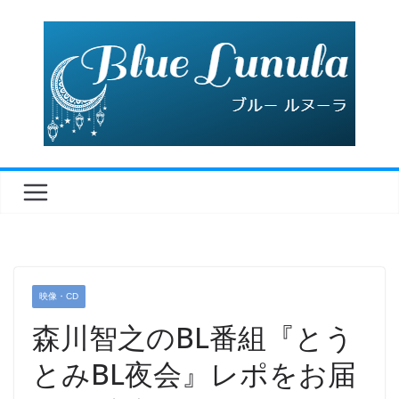
コ
ン
テ
ン
ツ
へ
ス
キ
ッ
プ
映像・CD
森川智之のBL番組『とう
とみBL夜会』レポをお届