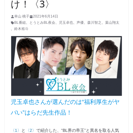
け！〈3〉
幸山 桃子
2021年6月14日
BL番組
、
とうとみBL夜会
、
児玉卓也
、
声優
、
森川智之
、
葉山翔太
、
鈴木裕斗
児玉卓也さんが選んだのは“福利厚生がヤ
バい”はらだ先生作品！
〈1〉
と
〈2〉
で紹介した、“BL界の帝王”と異名を取る人気