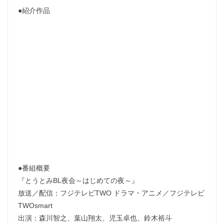
●紹介作品
●番組概要
『とうとみBL夜会～はじめての夜～』
放送／配信：フジテレビTWO ドラマ・アニメ／フジテレビ
TWOsmart
出演：森川智之、葉山翔太、児玉卓也、鈴木裕斗