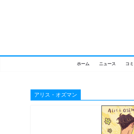
コ
ン
テ
ン
ツ
へ
ス
キ
ホーム
ニュース
コミ
ッ
プ
アリス・オズマン