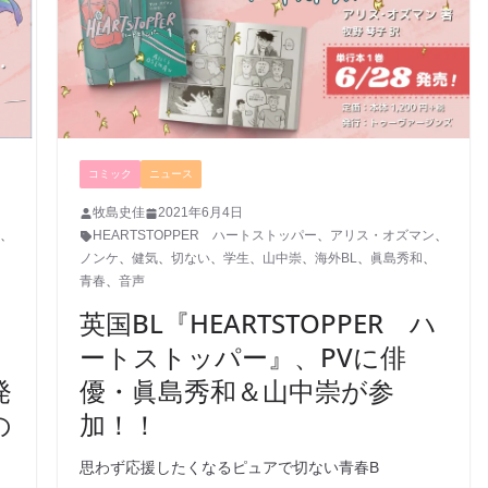
コミック
ニュース
牧島史佳
2021年6月4日
、
HEARTSTOPPER ハートストッパー
、
アリス・オズマン
、
、
ノンケ
、
健気
、
切ない
、
学生
、
山中崇
、
海外BL
、
眞島秀和
、
青春
、
音声
英国BL『HEARTSTOPPER ハ
ートストッパー』、PVに俳
発
優・眞島秀和＆山中崇が参
の
加！！
思わず応援したくなるピュアで切ない青春B