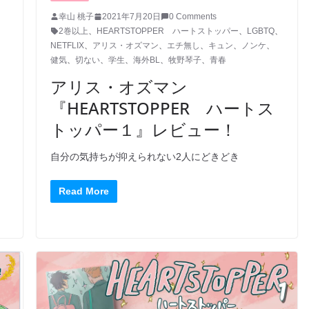
幸山 桃子
2021年7月20日
0 Comments
2巻以上
、
HEARTSTOPPER ハートストッパー
、
LGBTQ
、
、
NETFLIX
、
アリス・オズマン
、
エチ無し
、
キュン
、
ノンケ
、
健気
、
切ない
、
学生
、
海外BL
、
牧野琴子
、
青春
アリス・オズマン
『HEARTSTOPPER ハートス
トッパー１』レビュー！
！
自分の気持ちが抑えられない2人にどきどき
Read More