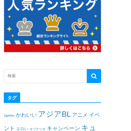
タグ
アジアBL
イベ
かわいい
アニメ
2gether
キュ
ント
キャンペーン
エロい
キヅナツキ