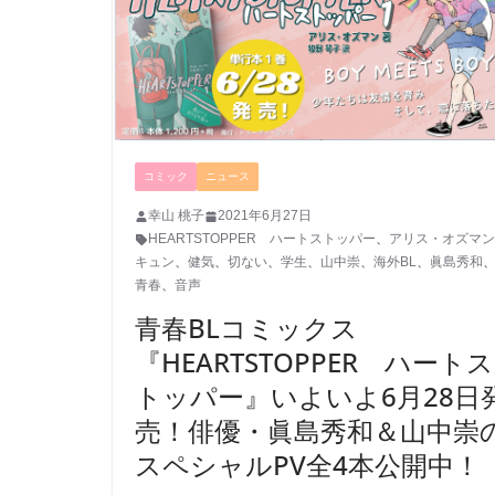
コミック
ニュース
幸山 桃子
2021年6月27日
HEARTSTOPPER ハートストッパー
、
アリス・オズマン
キュン
、
健気
、
切ない
、
学生
、
山中崇
、
海外BL
、
眞島秀和
青春
、
音声
青春BLコミックス
『HEARTSTOPPER ハートス
トッパー』いよいよ6月28日
売！俳優・眞島秀和＆山中崇
スペシャルPV全4本公開中！