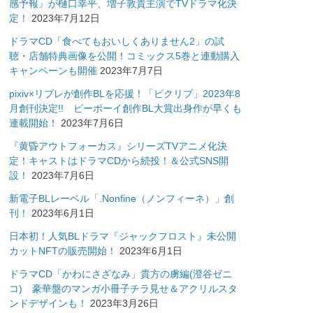
感予報』が樋口幸平、増子敦貴主演でTVドラマ化決
定！
2023年7月12日
ドラマCD「食べてもおいしくありません2」の試
聴・店舗特典画像を公開！コミックス5巻と連動購入
キャンペーンも開催
2023年7月7日
pixiv×リブレが創作BLを応援！「ピクリブ」2023年8
月創刊決定!! ビーボーイ創作BL大賞出身作が早くも
連載開始！
2023年7月6日
『黄昏アウトフォーカス』シリーズTVアニメ化決
定！キャストはドラマCDから続投！＆公式SNS開
設！
2023年7月6日
新電子BLレーベル「.Nonfine（ノンフィーネ）」創
刊！
2023年6月1日
日本初！人気BLドラマ『ジャックフロスト』未公開
カットNFTの販売開始！
2023年6月1日
ドラマCD「かわにさざなみ」貴方の虜編(澄谷ゼニ
コ) 豪華盤のマンガ小冊子チラ見せ＆アクリルスタ
ンドデザインも！
2023年3月26日