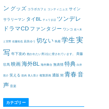
ン
グッズ
サイン
コラボカフェ
コンティニュエ
ツンデレ
タイBL
サラリーマン
チェリまほ
ドラマCD
ファンタジー
ワンコ
佐々木
実
学生
切ない
凪良ゆう
執着
と宮野
佐藤拓也
写
年下攻め
斉藤
抱かれたい男1位に脅されています。
海外BL
特典
映画
壮馬
無表情
海外舞台
白井
青春
音
笑える
通販
闇
悠介
筋肉
美人受け
複製原画
声
音楽
カテゴリー