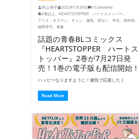
幸山 桃子
2021年7月26日
0 Comments
2巻以上
、
HEARTSTOPPER ハートストッパー
、
アリス・オズマン
、
キュン
、
健気
、
切ない
、
学生
、
海外BL
牧野琴子
、
青春
話題の青春BLコミックス
『HEARTSTOPPER ハートス
トッパー』2巻が7月27日発
売！1巻の電子版も配信開始
ハッピーなりますように！健気で応援したく
Read More