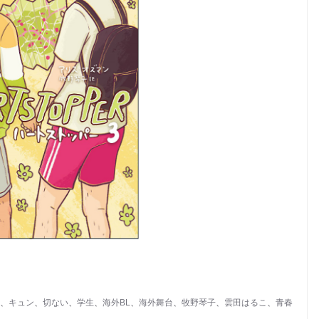
、
キュン
、
切ない
、
学生
、
海外BL
、
海外舞台
、
牧野琴子
、
雲田はるこ
、
青春