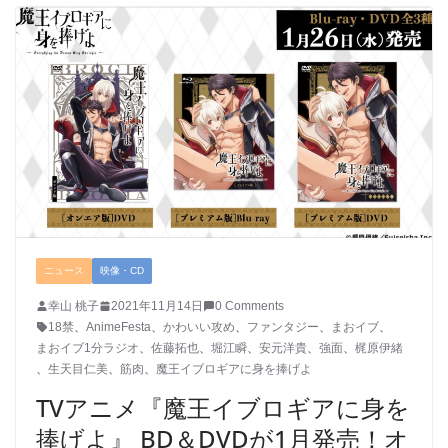
ニュース
映像・CD
幸山 桃子
2021年11月14日
0 Comments
18禁
、
AnimeFesta
、
かわいい攻め
、
ファンタジー
、
まおイブ
、
まおイブ1分ラジオ
、
佐藤拓也
、
堀江瞬
、
安元洋貴
、
強面
、
梶原伊緒
、
生天目仁美
、
筋肉
、
魔王イブロギアに身を捧げよ
TVアニメ『魔王イブロギアに身を
捧げよ』 BD＆DVDが1月発売！オ