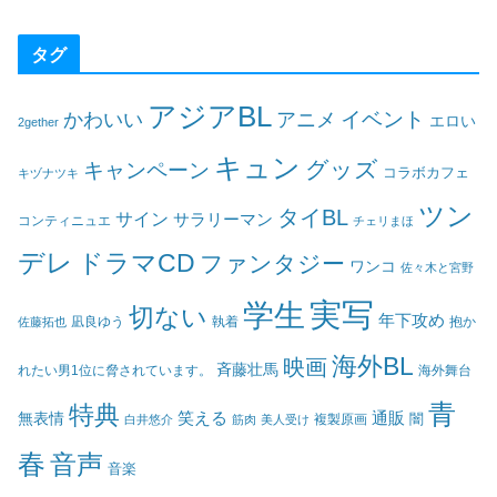
タグ
アジアBL
イベント
かわいい
アニメ
エロい
2gether
キュン
グッズ
キャンペーン
コラボカフェ
キヅナツキ
ツン
タイBL
サイン
サラリーマン
コンティニュエ
チェリまほ
デレ
ドラマCD
ファンタジー
ワンコ
佐々木と宮野
実写
学生
切ない
年下攻め
凪良ゆう
執着
佐藤拓也
抱か
海外BL
映画
斉藤壮馬
海外舞台
れたい男1位に脅されています。
青
特典
笑える
通販
無表情
闇
白井悠介
筋肉
美人受け
複製原画
春
音声
音楽