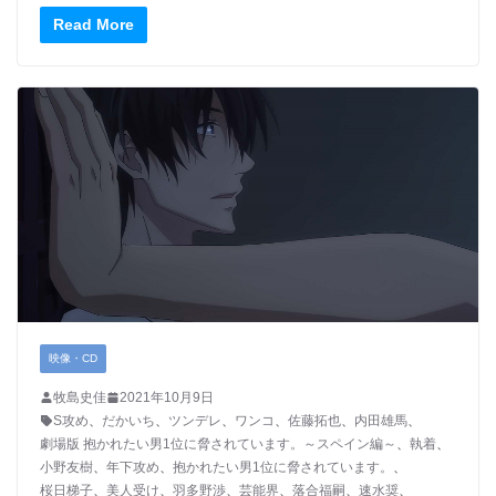
Read More
映像・CD
牧島史佳
2021年10月9日
S攻め
、
だかいち
、
ツンデレ
、
ワンコ
、
佐藤拓也
、
内田雄馬
、
劇場版 抱かれたい男1位に脅されています。～スペイン編～
、
執着
、
小野友樹
、
年下攻め
、
抱かれたい男1位に脅されています。
、
桜日梯子
、
美人受け
、
羽多野渉
、
芸能界
、
落合福嗣
、
速水奨
、