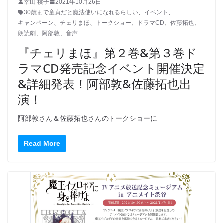
幸山 桃子
2021年10月26日
30歳まで童貞だと魔法使いになれるらしい
、
イベント
、
キャンペーン
、
チェリまほ
、
トークショー
、
ドラマCD
、
佐藤拓也
、
朗読劇
、
阿部敦
、
音声
『チェリまほ』第２巻&第３巻ド
ラマCD発売記念イベント開催決定
&詳細発表！阿部敦&佐藤拓也出
演！
阿部敦さん＆佐藤拓也さんのトークショーに
Read More