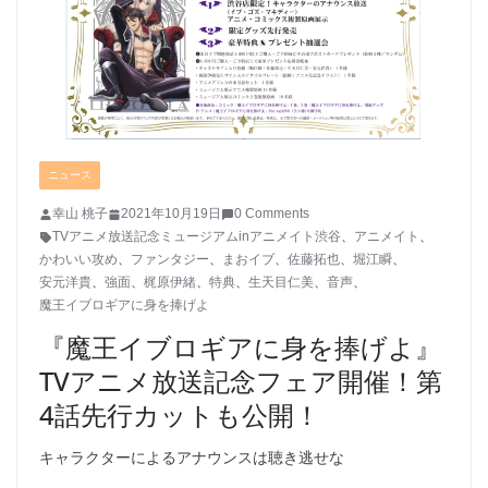
ニュース
幸山 桃子
2021年10月19日
0 Comments
TVアニメ放送記念ミュージアムinアニメイト渋谷
、
アニメイト
、
かわいい攻め
、
ファンタジー
、
まおイブ
、
佐藤拓也
、
堀江瞬
、
安元洋貴
、
強面
、
梶原伊緒
、
特典
、
生天目仁美
、
音声
、
魔王イブロギアに身を捧げよ
『魔王イブロギアに身を捧げよ』
TVアニメ放送記念フェア開催！第
4話先行カットも公開！
キャラクターによるアナウンスは聴き逃せな