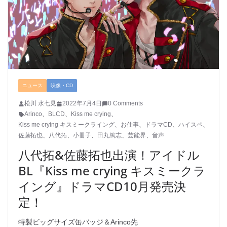
ニュース
映像・CD
松川 水七見
2022年7月4日
0 Comments
Arinco
、
BLCD
、
Kiss me crying
、
Kiss me crying キスミークライング
、
お仕事
、
ドラマCD
、
ハイスペ
、
佐藤拓也
、
八代拓
、
小冊子
、
田丸篤志
、
芸能界
、
音声
八代拓&佐藤拓也出演！アイドル
BL『Kiss me crying キスミークラ
イング』ドラマCD10月発売決
定！
特製ビッグサイズ缶バッジ＆Arinco先