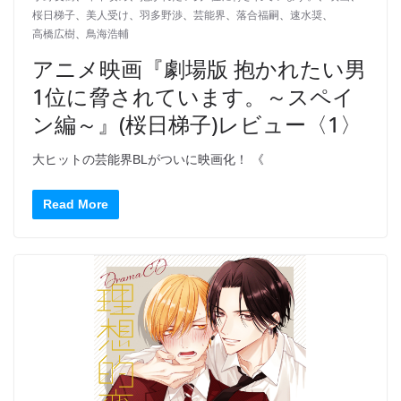
桜日梯子
、
美人受け
、
羽多野渉
、
芸能界
、
落合福嗣
、
速水奨
、
高橋広樹
、
鳥海浩輔
アニメ映画『劇場版 抱かれたい男
1位に脅されています。～スペイ
ン編～』(桜日梯子)レビュー〈1〉
大ヒットの芸能界BLがついに映画化！ 《
Read More