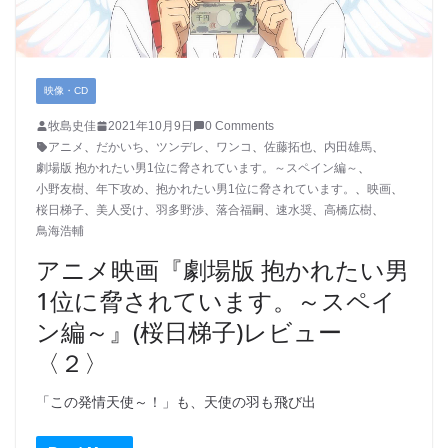
映像・CD
牧島史佳
2021年10月9日
0 Comments
アニメ
、
だかいち
、
ツンデレ
、
ワンコ
、
佐藤拓也
、
内田雄馬
、
劇場版 抱かれたい男1位に脅されています。～スペイン編～
、
小野友樹
、
年下攻め
、
抱かれたい男1位に脅されています。
、
映画
、
桜日梯子
、
美人受け
、
羽多野渉
、
落合福嗣
、
速水奨
、
高橋広樹
、
鳥海浩輔
アニメ映画『劇場版 抱かれたい男
1位に脅されています。～スペイ
ン編～』(桜日梯子)レビュー
〈２〉
「この発情天使～！」も、天使の羽も飛び出