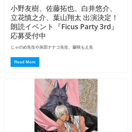
小野友樹、佐藤拓也、白井悠介、
立花慎之介、葉山翔太 出演決定！
朗読イベント『Ficus Party 3rd』
応募受付中
じゃのめ先生や灰田ナナコ先生、藤咲もえ先
Read More