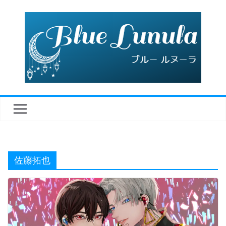
コ
ン
テ
ン
ツ
へ
ス
キ
ッ
プ
佐藤拓也