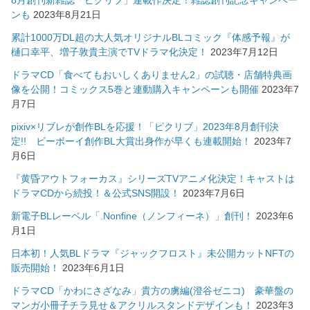
ンも
2023年8月21日
累計1000万DL超の大人気オリジナルBLコミック『体感予報』が
樋口幸平、増子敦貴主演でTVドラマ化決定！
2023年7月12日
ドラマCD「食べてもおいしくありません2」の試聴・店舗特典画
像を公開！コミックス5巻と連動購入キャンペーンも開催
2023年7
月7日
pixiv×リブレが創作BLを応援！「ピクリブ」2023年8月創刊決
定!! ビーボーイ創作BL大賞出身作が早くも連載開始！
2023年7
月6日
『黄昏アウトフォーカス』シリーズTVアニメ化決定！キャストは
ドラマCDから続投！＆公式SNS開設！
2023年7月6日
新電子BLレーベル「.Nonfine（ノンフィーネ）」創刊！
2023年6
月1日
日本初！人気BLドラマ『ジャックフロスト』未公開カットNFTの
販売開始！
2023年6月1日
ドラマCD「かわにさざなみ」貴方の虜編(澄谷ゼニコ) 豪華盤の
マンガ小冊子チラ見せ＆アクリルスタンドデザインも！
2023年3