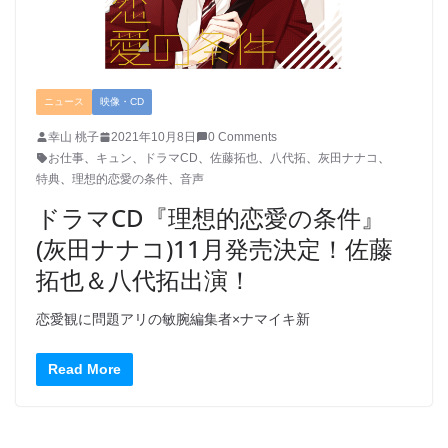
ニュース
映像・CD
幸山 桃子
2021年10月8日
0 Comments
お仕事
、
キュン
、
ドラマCD
、
佐藤拓也
、
八代拓
、
灰田ナナコ
、
特典
、
理想的恋愛の条件
、
音声
ドラマCD『理想的恋愛の条件』
(灰田ナナコ)11月発売決定！佐藤
拓也＆八代拓出演！
恋愛観に問題アリの敏腕編集者×ナマイキ新
Read More