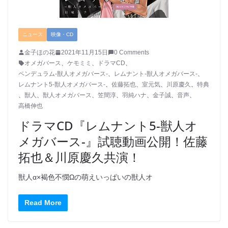
ニュース
映像・CD
金子ほの花
2021年11月15日
0 Comments
オメガバース
、
ケモミミ
、
ドラマCD
、
ペンデュラム-獣人オメガバース-
、
レムナント-獣人オメガバース-
、
レムナント5-獣人オメガバース-
、
佐藤拓也
、
室元気
、
川原慶久
、
特典
、
獣人
、
獣人オメガバース
、
笠間淳
、
羽純ハナ
、
金子誠
、
音声
、
高橋伸也
ドラマCD『レムナント5-獣人オ
メガバース-』試聴動画公開！佐藤
拓也＆川原慶久共演！
獣人α×褐色不憫Ωの萌えいっぱいの獣人オ
Read More