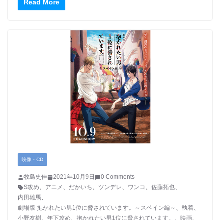
Read More
映像・CD
牧島史佳
2021年10月9日
0 Comments
S攻め
、
アニメ
、
だかいち
、
ツンデレ
、
ワンコ
、
佐藤拓也
、
内田雄馬
、
劇場版 抱かれたい男1位に脅されています。～スペイン編～
、
執着
、
小野友樹
、
年下攻め
、
抱かれたい男1位に脅されています。
、
映画
、