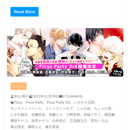
Read More
ニュース
幸山 桃子
2021年11月29日
0 Comments
Ficus
、
Ficus Party
、
Ficus Party 3rd
、
いさか十五郎
、
オンラインイベント
、
コミックシーモア
、
じゃのめ
、
ちしゃの実
、
にかわ柚生
、
佐藤拓也
、
加藤スス
、
小野友樹
、
待緒イサミ
、
朗読劇
、
櫻井ナナコ
、
灰田ナナコ
、
白井悠介
、
立花慎之介
、
芽玖いろは
、
葉山翔太
、
藤咲もえ
、
麻生実花