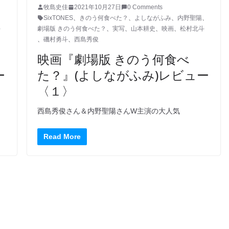
牧島史佳
2021年10月27日
0 Comments
SixTONES
、
きのう何食べた？
、
よしながふみ
、
内野聖陽
、
斗
劇場版 きのう何食べた？
、
実写
、
山本耕史
、
映画
、
松村北斗
、
磯村勇斗
、
西島秀俊
映画『劇場版 きのう何食べ
ー
た？』(よしながふみ)レビュー
〈１〉
西島秀俊さん＆内野聖陽さんW主演の大人気
Read More