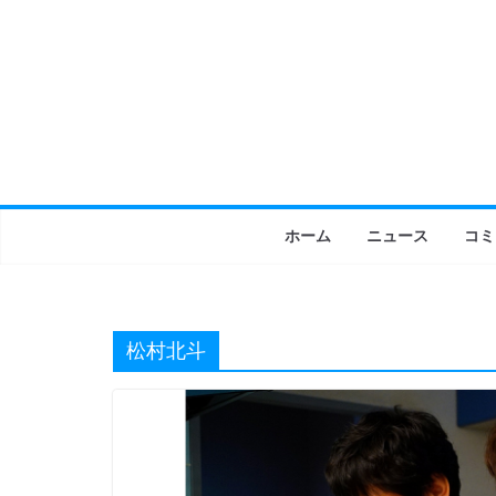
コ
ン
テ
ン
ツ
へ
ス
キ
ホーム
ニュース
コミ
ッ
プ
松村北斗