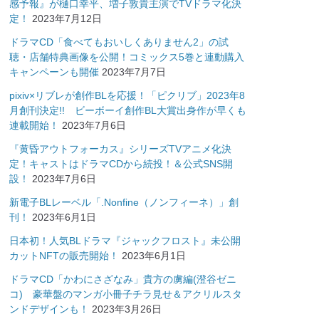
感予報』が樋口幸平、増子敦貴主演でTVドラマ化決
定！
2023年7月12日
ドラマCD「食べてもおいしくありません2」の試
聴・店舗特典画像を公開！コミックス5巻と連動購入
キャンペーンも開催
2023年7月7日
pixiv×リブレが創作BLを応援！「ピクリブ」2023年8
月創刊決定!! ビーボーイ創作BL大賞出身作が早くも
連載開始！
2023年7月6日
『黄昏アウトフォーカス』シリーズTVアニメ化決
定！キャストはドラマCDから続投！＆公式SNS開
設！
2023年7月6日
新電子BLレーベル「.Nonfine（ノンフィーネ）」創
刊！
2023年6月1日
日本初！人気BLドラマ『ジャックフロスト』未公開
カットNFTの販売開始！
2023年6月1日
ドラマCD「かわにさざなみ」貴方の虜編(澄谷ゼニ
コ) 豪華盤のマンガ小冊子チラ見せ＆アクリルスタ
ンドデザインも！
2023年3月26日