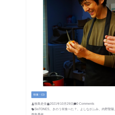
映像・CD
牧島史佳
2021年10月29日
0 Comments
SixTONES
、
きのう何食べた？
、
よしながふみ
、
内野聖陽
西島秀俊