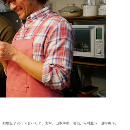
、
劇場版 きのう何食べた？
、
実写
、
山本耕史
、
映画
、
松村北斗
、
磯村勇斗
、