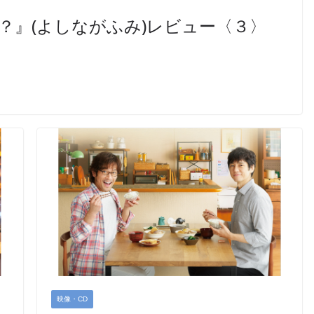
？』(よしながふみ)レビュー〈３〉
映像・CD