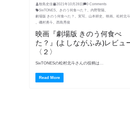
牧島史佳
2021年10月28日
0 Comments
SixTONES
、
きのう何食べた？
、
内野聖陽
、
劇場版 きのう何食べた？
、
実写
、
山本耕史
、
映画
、
松村北
、
磯村勇斗
、
西島秀俊
映画『劇場版 きのう何食べ
た？』(よしながふみ)レビュ
〈２〉
SixTONESの松村北斗さんの役柄は…
Read More