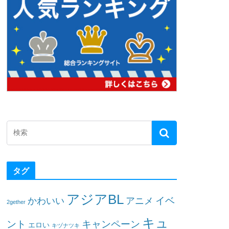
タグ
アジアBL
イベ
かわいい
アニメ
2gether
キュ
ント
キャンペーン
エロい
キヅナツキ