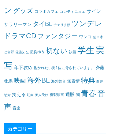
ン
グッズ
サイン
コラボカフェ
コンティニュエ
ツンデレ
タイBL
サラリーマン
チェリまほ
ドラマCD
ファンタジー
ワンコ
佐々木
実
学生
切ない
凪良ゆう
執着
と宮野
佐藤拓也
写
年下攻め
斉藤
抱かれたい男1位に脅されています。
海外BL
特典
映画
壮馬
無表情
海外舞台
白井
青春
音
笑える
通販
闇
悠介
筋肉
美人受け
複製原画
声
音楽
カテゴリー