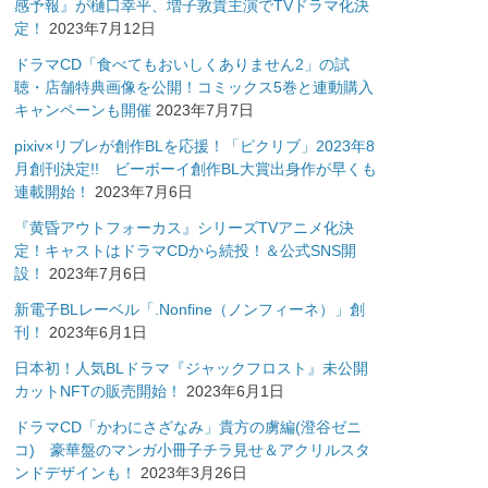
感予報』が樋口幸平、増子敦貴主演でTVドラマ化決
定！
2023年7月12日
ドラマCD「食べてもおいしくありません2」の試
聴・店舗特典画像を公開！コミックス5巻と連動購入
キャンペーンも開催
2023年7月7日
pixiv×リブレが創作BLを応援！「ピクリブ」2023年8
月創刊決定!! ビーボーイ創作BL大賞出身作が早くも
連載開始！
2023年7月6日
『黄昏アウトフォーカス』シリーズTVアニメ化決
定！キャストはドラマCDから続投！＆公式SNS開
設！
2023年7月6日
新電子BLレーベル「.Nonfine（ノンフィーネ）」創
刊！
2023年6月1日
日本初！人気BLドラマ『ジャックフロスト』未公開
カットNFTの販売開始！
2023年6月1日
ドラマCD「かわにさざなみ」貴方の虜編(澄谷ゼニ
コ) 豪華盤のマンガ小冊子チラ見せ＆アクリルスタ
ンドデザインも！
2023年3月26日