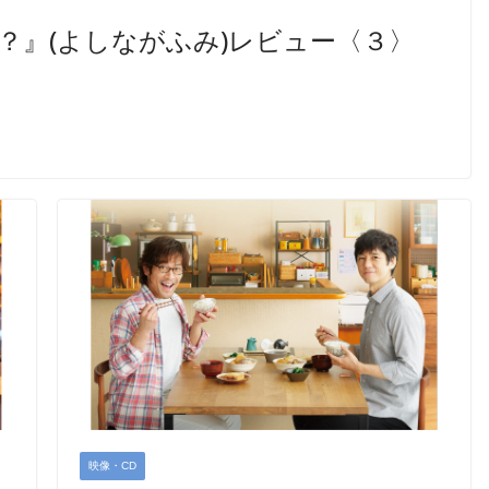
？』(よしながふみ)レビュー〈３〉
映像・CD