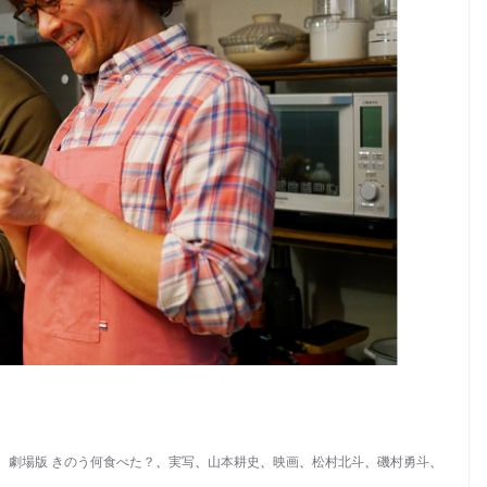
、
劇場版 きのう何食べた？
、
実写
、
山本耕史
、
映画
、
松村北斗
、
磯村勇斗
、