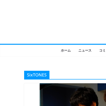
コ
ン
テ
ン
ツ
へ
ス
キ
ホーム
ニュース
コミ
ッ
プ
SixTONES