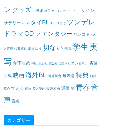
ン
グッズ
サイン
コラボカフェ
コンティニュエ
ツンデレ
タイBL
サラリーマン
チェリまほ
ドラマCD
ファンタジー
ワンコ
佐々木
実
学生
切ない
凪良ゆう
執着
と宮野
佐藤拓也
写
年下攻め
斉藤
抱かれたい男1位に脅されています。
海外BL
特典
映画
壮馬
無表情
海外舞台
白井
青春
音
笑える
通販
闇
悠介
筋肉
美人受け
複製原画
声
音楽
カテゴリー