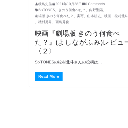
牧島史佳
2021年10月28日
0 Comments
SixTONES
、
きのう何食べた？
、
内野聖陽
、
劇場版 きのう何食べた？
、
実写
、
山本耕史
、
映画
、
松村北
、
磯村勇斗
、
西島秀俊
映画『劇場版 きのう何食べ
た？』(よしながふみ)レビュ
〈２〉
SixTONESの松村北斗さんの役柄は…
Read More