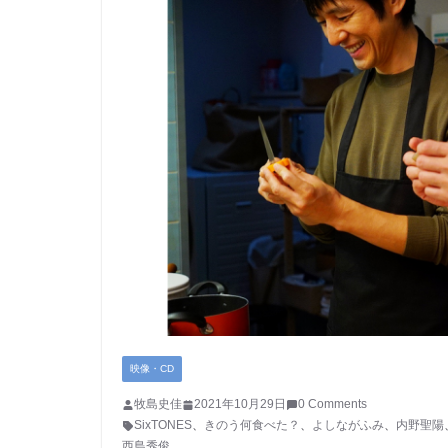
映像・CD
牧島史佳
2021年10月29日
0 Comments
SixTONES
、
きのう何食べた？
、
よしながふみ
、
内野聖陽
西島秀俊