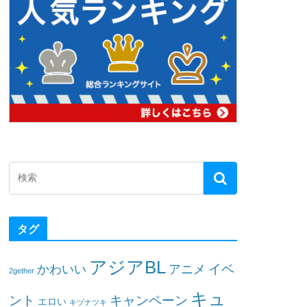
タグ
アジアBL
イベ
かわいい
アニメ
2gether
キュ
ント
キャンペーン
エロい
キヅナツキ