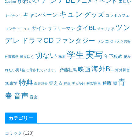
アジアBL
イベント
かわいい
アニメ
エロい
2gether
キュン
グッズ
キャンペーン
コラボカフェ
キヅナツキ
ツン
タイBL
サイン
サラリーマン
コンティニュエ
チェリまほ
デレ
ドラマCD
ファンタジー
ワンコ
佐々木と宮野
実写
学生
切ない
年下攻め
凪良ゆう
執着
佐藤拓也
抱か
海外BL
映画
斉藤壮馬
海外舞台
れたい男1位に脅されています。
青
特典
笑える
通販
無表情
闇
白井悠介
筋肉
美人受け
複製原画
春
音声
音楽
カテゴリー
コミック
(123)