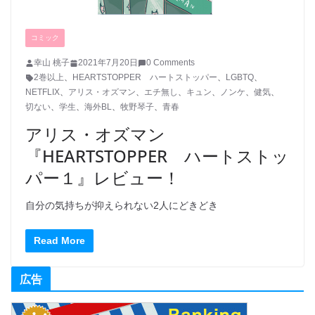
コミック
幸山 桃子
2021年7月20日
0 Comments
2巻以上
、
HEARTSTOPPER ハートストッパー
、
LGBTQ
、
NETFLIX
、
アリス・オズマン
、
エチ無し
、
キュン
、
ノンケ
、
健気
、
切ない
、
学生
、
海外BL
、
牧野琴子
、
青春
アリス・オズマン
『HEARTSTOPPER ハートストッ
パー１』レビュー！
自分の気持ちが抑えられない2人にどきどき
Read More
広告