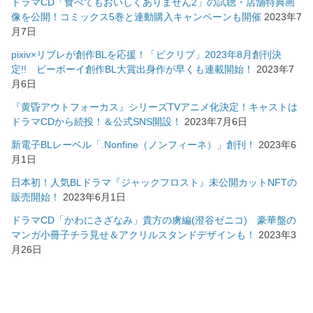
ドラマCD「食べてもおいしくありません2」の試聴・店舗特典画
像を公開！コミックス5巻と連動購入キャンペーンも開催
2023年7
月7日
pixiv×リブレが創作BLを応援！「ピクリブ」2023年8月創刊決
定!! ビーボーイ創作BL大賞出身作が早くも連載開始！
2023年7
月6日
『黄昏アウトフォーカス』シリーズTVアニメ化決定！キャストは
ドラマCDから続投！＆公式SNS開設！
2023年7月6日
新電子BLレーベル「.Nonfine（ノンフィーネ）」創刊！
2023年6
月1日
日本初！人気BLドラマ『ジャックフロスト』未公開カットNFTの
販売開始！
2023年6月1日
ドラマCD「かわにさざなみ」貴方の虜編(澄谷ゼニコ) 豪華盤の
マンガ小冊子チラ見せ＆アクリルスタンドデザインも！
2023年3
月26日