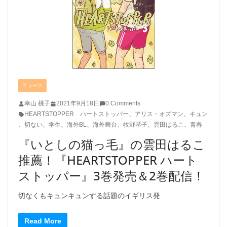
ニュース
幸山 桃子
2021年9月18日
0 Comments
HEARTSTOPPER ハートストッパー
、
アリス・オズマン
、
キュン
、
切ない
、
学生
、
海外BL
、
海外舞台
、
牧野琴子
、
雲田はるこ
、
青春
『いとしの猫っ毛』の雲田はるこ
推薦！『HEARTSTOPPER ハート
ストッパー』3巻発売＆2巻配信！
切なくもキュンキュンする話題のイギリス発
Read More