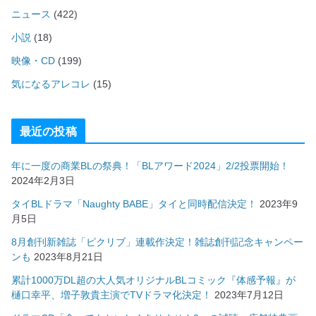
ニュース
(422)
小説
(18)
映像・CD
(199)
気になるアレコレ
(15)
最近の投稿
年に一度の商業BLの祭典！「BLアワード2024」2/2投票開始！
2024年2月3日
タイBLドラマ「Naughty BABE」タイと同時配信決定！
2023年9
月5日
8月創刊新雑誌「ピクリブ」連載作決定！雑誌創刊記念キャンペー
ンも
2023年8月21日
累計1000万DL超の大人気オリジナルBLコミック『体感予報』が
樋口幸平、増子敦貴主演でTVドラマ化決定！
2023年7月12日