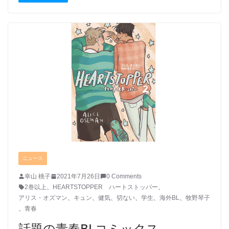
ニュース
幸山 桃子
2021年7月26日
0 Comments
2巻以上
、
HEARTSTOPPER ハートストッパー
、
アリス・オズマン
、
キュン
、
健気
、
切ない
、
学生
、
海外BL
、
牧野琴子
、
青春
話題の青春BLコミックス