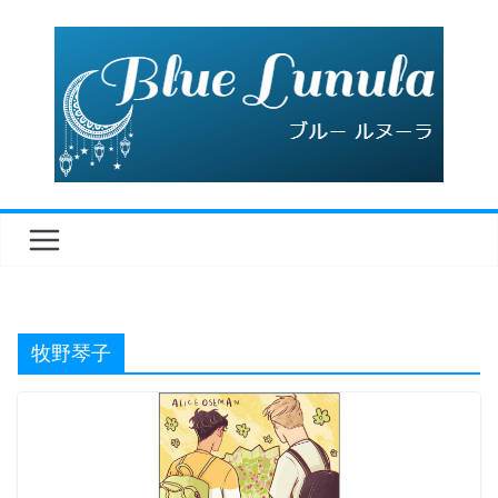
コ
ン
テ
ン
ツ
へ
ス
キ
ッ
プ
牧野琴子