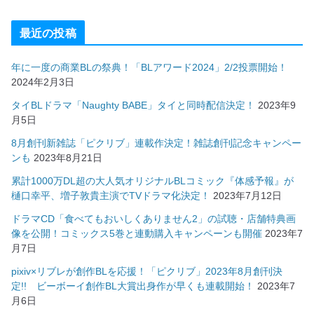
最近の投稿
年に一度の商業BLの祭典！「BLアワード2024」2/2投票開始！
2024年2月3日
タイBLドラマ「Naughty BABE」タイと同時配信決定！
2023年9
月5日
8月創刊新雑誌「ピクリブ」連載作決定！雑誌創刊記念キャンペー
ンも
2023年8月21日
累計1000万DL超の大人気オリジナルBLコミック『体感予報』が
樋口幸平、増子敦貴主演でTVドラマ化決定！
2023年7月12日
ドラマCD「食べてもおいしくありません2」の試聴・店舗特典画
像を公開！コミックス5巻と連動購入キャンペーンも開催
2023年7
月7日
pixiv×リブレが創作BLを応援！「ピクリブ」2023年8月創刊決
定!! ビーボーイ創作BL大賞出身作が早くも連載開始！
2023年7
月6日