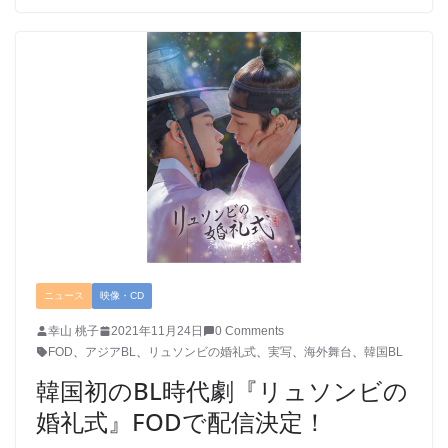
ニュース
映像・CD
幸山 桃子
2021年11月24日
0 Comments
FOD
、
アジアBL
、
リュソンビの婚礼式
、
実写
、
海外舞台
、
韓国BL
韓国初のBL時代劇『リュソンビの
婚礼式』FODで配信決定！