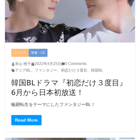
ニュース
映像・CD
幸山 桃子
2022年4月25日
0 Comments
アジアBL
、
ファンタジー
、
初恋だけ３度目
、
韓国BL
韓国BLドラマ『初恋だけ３度目』
6月から日本初放送！
輪廻転生をテーマにしたファンタジーBL！
Read More