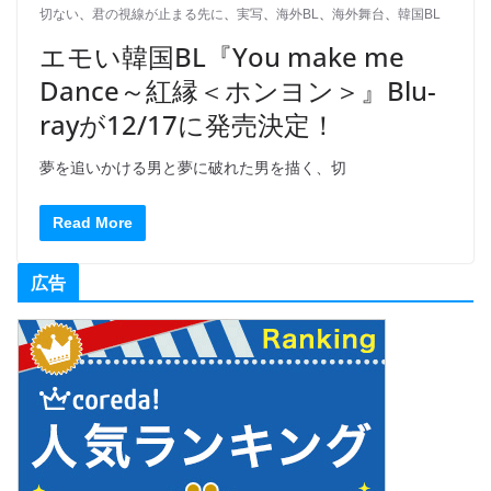
切ない
、
君の視線が止まる先に
、
実写
、
海外BL
、
海外舞台
、
韓国BL
エモい韓国BL『You make me
Dance～紅縁＜ホンヨン＞』Blu-
rayが12/17に発売決定！
夢を追いかける男と夢に破れた男を描く、切
Read More
広告