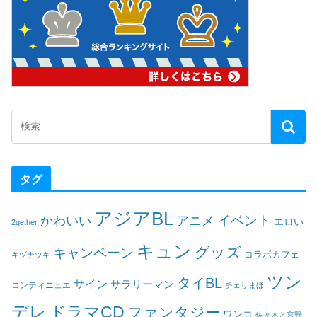
タグ
アジアBL
イベント
かわいい
アニメ
エロい
2gether
キュン
グッズ
キャンペーン
コラボカフェ
キヅナツキ
ツン
タイBL
サイン
サラリーマン
コンティニュエ
チェリまほ
デレ
ドラマCD
ファンタジー
ワンコ
佐々木と宮野