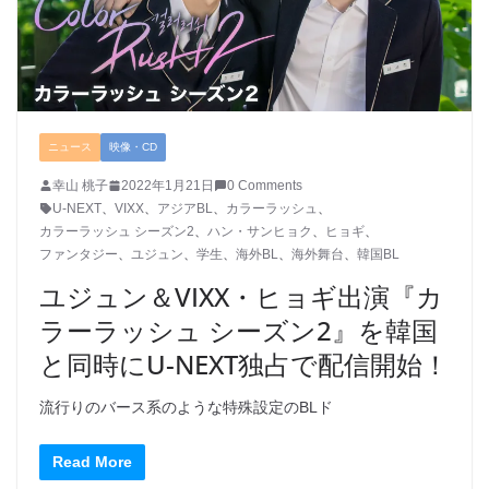
ニュース
映像・CD
幸山 桃子
2022年1月21日
0 Comments
U-NEXT
、
VIXX
、
アジアBL
、
カラーラッシュ
、
カラーラッシュ シーズン2
、
ハン・サンヒョク
、
ヒョギ
、
ファンタジー
、
ユジュン
、
学生
、
海外BL
、
海外舞台
、
韓国BL
ユジュン＆VIXX・ヒョギ出演『カ
ラーラッシュ シーズン2』を韓国
と同時にU-NEXT独占で配信開始！
流行りのバース系のような特殊設定のBLド
Read More