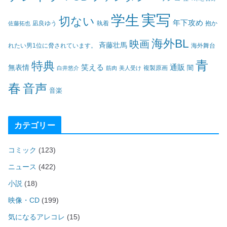
実写
学生
切ない
年下攻め
凪良ゆう
執着
佐藤拓也
抱か
海外BL
映画
斉藤壮馬
海外舞台
れたい男1位に脅されています。
青
特典
笑える
通販
無表情
闇
白井悠介
筋肉
美人受け
複製原画
春
音声
音楽
カテゴリー
コミック
(123)
ニュース
(422)
小説
(18)
映像・CD
(199)
気になるアレコレ
(15)