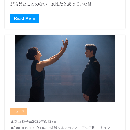
顔も見たことのない、女性だと思っていた結
Read More
ニュース
幸山 桃子
2021年8月27日
You make me Dance～紅縁＜ホンヨン＞
、
アジアBL
、
キュン
、