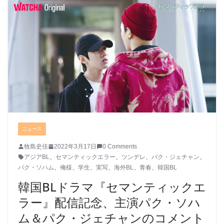
ニュース
牧島史佳
2022年3月17日
0 Comments
アジアBL
、
セマンティックエラー
、
ツンデレ
、
パク・ジェチャン
、
パク・ソハム
、
俺様
、
学生
、
実写
、
海外BL
、
青春
、
韓国BL
韓国BLドラマ『セマンティックエ
ラー』配信記念、主演パク・ソハ
ム＆パク・ジェチャンのコメント