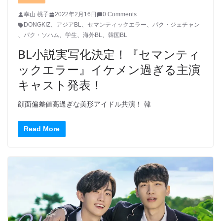
幸山 桃子
2022年2月16日
0 Comments
DONGKIZ
、
アジアBL
、
セマンティックエラー
、
パク・ジェチャン
、
パク・ソハム
、
学生
、
海外BL
、
韓国BL
BL小説実写化決定！『セマンティ
ックエラー』イケメン過ぎる主演
キャスト発表！
顔面偏差値高過ぎな美形アイドル共演！ 韓
Read More