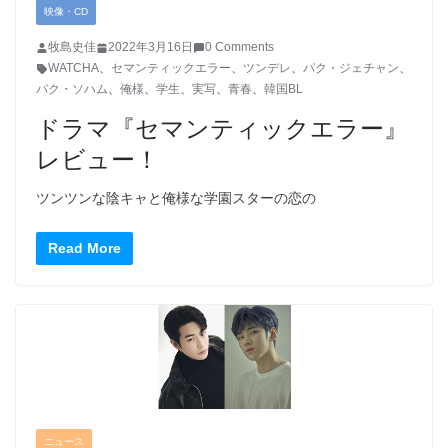
映像・CD
牧島史佳
2022年3月16日
0 Comments
WATCHA
、
セマンティックエラー
、
ツンデレ
、
パク・ジェチャン
、
パク・ソハム
、
俺様
、
学生
、
実写
、
青春
、
韓国BL
ドラマ『セマンティックエラー』
レビュー！
ツンツンな陰キャと俺様な学園スターの恋の
Read More
ニュース