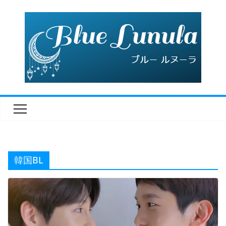
コ
ン
テ
ン
ツ
へ
ス
キ
ッ
プ
韓国BL