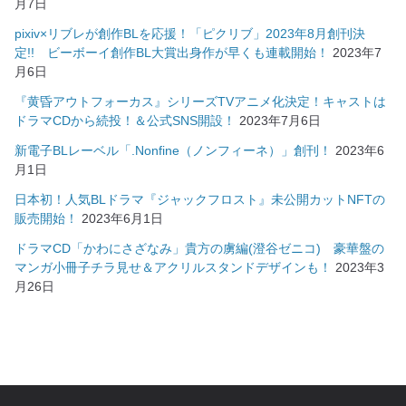
月7日
pixiv×リブレが創作BLを応援！「ピクリブ」2023年8月創刊決
定!! ビーボーイ創作BL大賞出身作が早くも連載開始！
2023年7
月6日
『黄昏アウトフォーカス』シリーズTVアニメ化決定！キャストは
ドラマCDから続投！＆公式SNS開設！
2023年7月6日
新電子BLレーベル「.Nonfine（ノンフィーネ）」創刊！
2023年6
月1日
日本初！人気BLドラマ『ジャックフロスト』未公開カットNFTの
販売開始！
2023年6月1日
ドラマCD「かわにさざなみ」貴方の虜編(澄谷ゼニコ) 豪華盤の
マンガ小冊子チラ見せ＆アクリルスタンドデザインも！
2023年3
月26日