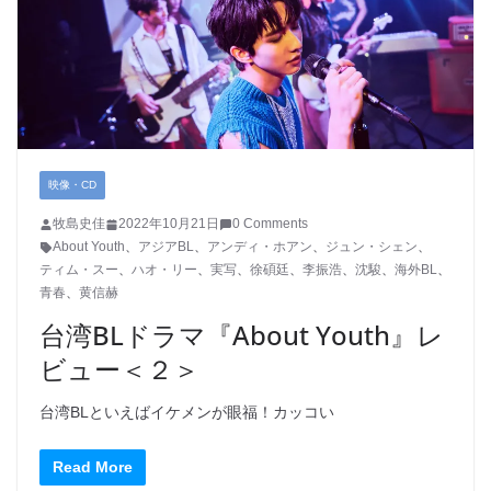
映像・CD
牧島史佳
2022年10月21日
0 Comments
About Youth
、
アジアBL
、
アンディ・ホアン
、
ジュン・シェン
、
ティム・スー
、
ハオ・リー
、
実写
、
徐碩廷
、
李振浩
、
沈駿
、
海外BL
、
青春
、
黄信赫
台湾BLドラマ『About Youth』レ
ビュー＜２＞
台湾BLといえばイケメンが眼福！カッコい
Read More