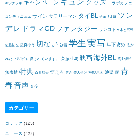
キュン
グッズ
キャンペーン
コラボカフェ
キヅナツキ
ツン
タイBL
サイン
サラリーマン
コンティニュエ
チェリまほ
デレ
ドラマCD
ファンタジー
ワンコ
佐々木と宮野
実写
学生
切ない
年下攻め
凪良ゆう
執着
佐藤拓也
抱か
海外BL
映画
斉藤壮馬
海外舞台
れたい男1位に脅されています。
青
特典
笑える
通販
無表情
闇
白井悠介
筋肉
美人受け
複製原画
春
音声
音楽
カテゴリー
コミック
(123)
ニュース
(422)