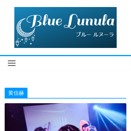
コ
ン
テ
ン
ツ
へ
ス
キ
ッ
プ
黄信赫