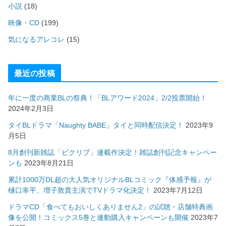
小説
(18)
映像・CD
(199)
気になるアレコレ
(15)
最近の投稿
年に一度の商業BLの祭典！「BLアワード2024」2/2投票開始！
2024年2月3日
タイBLドラマ「Naughty BABE」タイと同時配信決定！
2023年9
月5日
8月創刊新雑誌「ピクリブ」連載作決定！雑誌創刊記念キャンペー
ンも
2023年8月21日
累計1000万DL超の大人気オリジナルBLコミック『体感予報』が
樋口幸平、増子敦貴主演でTVドラマ化決定！
2023年7月12日
ドラマCD「食べてもおいしくありません2」の試聴・店舗特典画
像を公開！コミックス5巻と連動購入キャンペーンも開催
2023年7