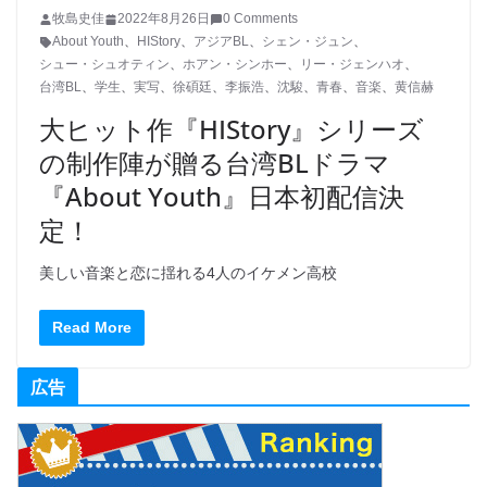
牧島史佳
2022年8月26日
0 Comments
About Youth
、
HIStory
、
アジアBL
、
シェン・ジュン
、
シュー・シュオティン
、
ホアン・シンホー
、
リー・ジェンハオ
、
台湾BL
、
学生
、
実写
、
徐碩廷
、
李振浩
、
沈駿
、
青春
、
音楽
、
黄信赫
大ヒット作『HIStory』シリーズ
の制作陣が贈る台湾BLドラマ
『About Youth』日本初配信決
定！
美しい音楽と恋に揺れる4人のイケメン高校
Read More
広告