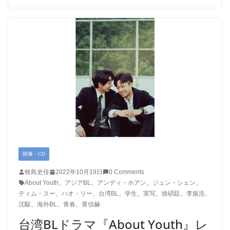
映像・CD
牧島史佳
2022年10月19日
0 Comments
About Youth
、
アジアBL
、
アンディ・ホアン
、
ジュン・シェン
、
ティム・スー
、
ハオ・リー
、
台湾BL
、
学生
、
実写
、
徐碩廷
、
李振浩
、
沈駿
、
海外BL
、
青春
、
黄信赫
台湾BLドラマ『About Youth』レ