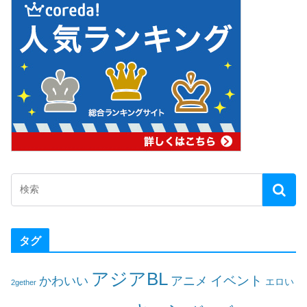
タグ
アジアBL
イベント
かわいい
アニメ
エロい
2gether