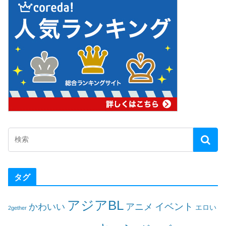
タグ
アジアBL
イベント
かわいい
アニメ
エロい
2gether