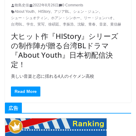
牧島史佳
2022年8月26日
0 Comments
About Youth
、
HIStory
、
アジアBL
、
シェン・ジュン
、
シュー・シュオティン
、
ホアン・シンホー
、
リー・ジェンハオ
、
台湾BL
、
学生
、
実写
、
徐碩廷
、
李振浩
、
沈駿
、
青春
、
音楽
、
黄信赫
大ヒット作『HIStory』シリーズ
の制作陣が贈る台湾BLドラマ
『About Youth』日本初配信決
定！
美しい音楽と恋に揺れる4人のイケメン高校
Read More
広告