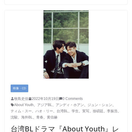
映像・CD
牧島史佳
2022年10月19日
0 Comments
About Youth
、
アジアBL
、
アンディ・ホアン
、
ジュン・シェン
、
ティム・スー
、
ハオ・リー
、
台湾BL
、
学生
、
実写
、
徐碩廷
、
李振浩
、
沈駿
、
海外BL
、
青春
、
黄信赫
台湾BLドラマ『About Youth』レ