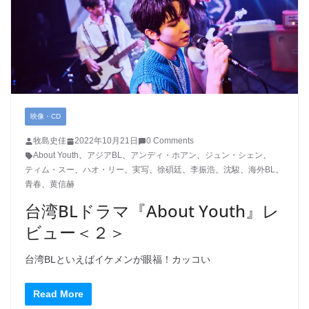
映像・CD
牧島史佳
2022年10月21日
0 Comments
About Youth
、
アジアBL
、
アンディ・ホアン
、
ジュン・シェン
、
ティム・スー
、
ハオ・リー
、
実写
、
徐碩廷
、
李振浩
、
沈駿
、
海外BL
、
青春
、
黄信赫
台湾BLドラマ『About Youth』レ
ビュー＜２＞
台湾BLといえばイケメンが眼福！カッコい
Read More