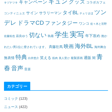
キュン
グッズ
キャンペーン
コラボカフェ
キヅナツキ
ツン
タイBL
サイン
サラリーマン
コンティニュエ
チェリまほ
デレ
ドラマCD
ファンタジー
ワンコ
佐々木と宮野
実写
学生
切ない
年下攻め
凪良ゆう
執着
佐藤拓也
抱か
海外BL
映画
斉藤壮馬
海外舞台
れたい男1位に脅されています。
青
特典
笑える
通販
無表情
闇
白井悠介
筋肉
美人受け
複製原画
春
音声
音楽
カテゴリー
コミック
(123)
ニュース
(422)