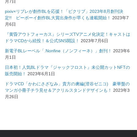
月7日
pixiv×リブレが創作BLを応援！「ピクリブ」2023年8月創刊決
定!! ビーボーイ創作BL大賞出身作が早くも連載開始！
2023年7
月6日
『黄昏アウトフォーカス』シリーズTVアニメ化決定！キャストは
ドラマCDから続投！＆公式SNS開設！
2023年7月6日
新電子BLレーベル「.Nonfine（ノンフィーネ）」創刊！
2023年6
月1日
日本初！人気BLドラマ『ジャックフロスト』未公開カットNFTの
販売開始！
2023年6月1日
ドラマCD「かわにさざなみ」貴方の虜編(澄谷ゼニコ) 豪華盤の
マンガ小冊子チラ見せ＆アクリルスタンドデザインも！
2023年3
月26日