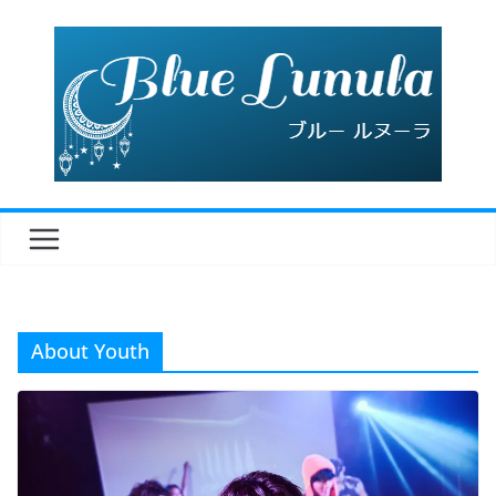
コ
ン
テ
ン
ツ
へ
ス
キ
ッ
プ
About Youth