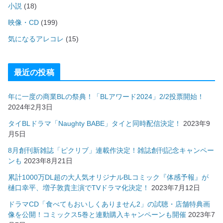
小説
(18)
映像・CD
(199)
気になるアレコレ
(15)
最近の投稿
年に一度の商業BLの祭典！「BLアワード2024」2/2投票開始！
2024年2月3日
タイBLドラマ「Naughty BABE」タイと同時配信決定！
2023年9
月5日
8月創刊新雑誌「ピクリブ」連載作決定！雑誌創刊記念キャンペー
ンも
2023年8月21日
累計1000万DL超の大人気オリジナルBLコミック『体感予報』が
樋口幸平、増子敦貴主演でTVドラマ化決定！
2023年7月12日
ドラマCD「食べてもおいしくありません2」の試聴・店舗特典画
像を公開！コミックス5巻と連動購入キャンペーンも開催
2023年7