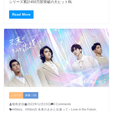
シリーズ累計450万部突破の大ヒットBL
Read More
ニュース
映像・CD
牧島史佳
2022年12月23日
0 Comments
HIStory
、
HIStory5 未来のきみと出逢って～Love in the Future
、