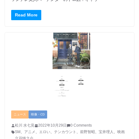
Read More
ニュース
映像・CD
松川 水七見
2022年10月29日
0 Comments
SM
、
アニメ
、
エロい
、
テンカウント
、
前野智昭
、
宝井理人
、
映画
、
立花慎之介