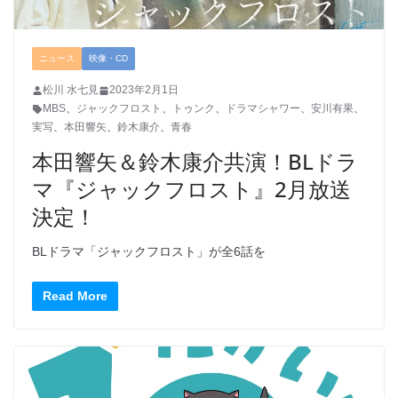
ニュース
映像・CD
松川 水七見
2023年2月1日
MBS
、
ジャックフロスト
、
トゥンク
、
ドラマシャワー
、
安川有果
、
実写
、
本田響矢
、
鈴木康介
、
青春
本田響矢＆鈴木康介共演！BLドラ
マ『ジャックフロスト』2月放送
決定！
BLドラマ「ジャックフロスト」が全6話を
Read More