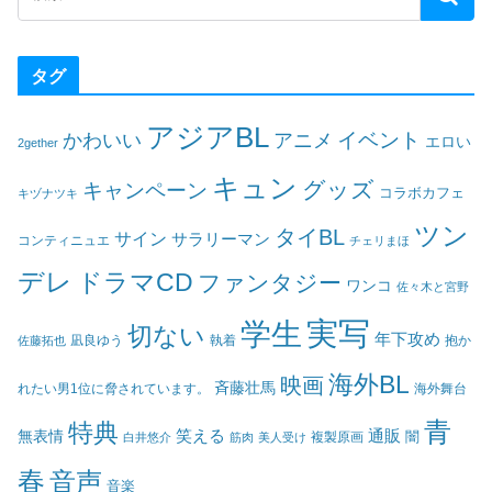
タグ
アジアBL
イベント
かわいい
アニメ
エロい
2gether
キュン
グッズ
キャンペーン
コラボカフェ
キヅナツキ
ツン
タイBL
サイン
サラリーマン
コンティニュエ
チェリまほ
デレ
ドラマCD
ファンタジー
ワンコ
佐々木と宮野
実写
学生
切ない
年下攻め
凪良ゆう
執着
佐藤拓也
抱か
海外BL
映画
斉藤壮馬
海外舞台
れたい男1位に脅されています。
青
特典
笑える
通販
無表情
闇
白井悠介
筋肉
美人受け
複製原画
春
音声
音楽