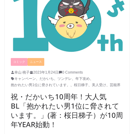
コミック
ニュース
幸山 桃子
2023年1月24日
0 Comments
キャンペーン
、
だかいち
、
ツンデレ
、
年下攻め
、
抱かれたい男1位に脅されています。
、
桜日梯子
、
美人受け
、
芸能界
祝・だかいち10周年！大人気
BL「抱かれたい男1位に脅されて
います。」(著：桜日梯子）が10周
年YEAR始動！