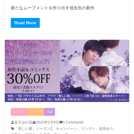
新たなムーブメントを作り出す池先生の新作
Read More
コミック
ニュース
小説
金子ほの花
2023年2月9日
0 Comments
「美しい彼」シーズン2
、
キャンペーン
、
ツンデレ
、
凪良ゆう
、