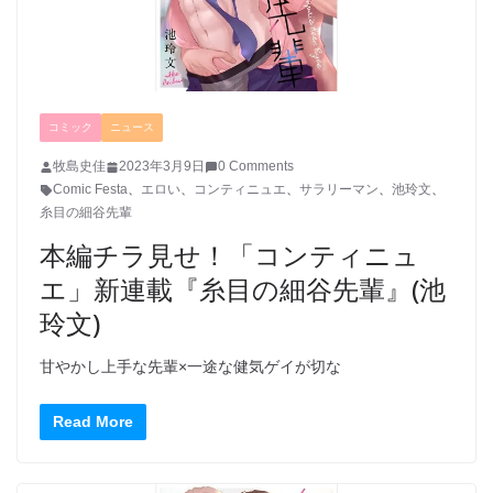
コミック
ニュース
牧島史佳
2023年3月9日
0 Comments
Comic Festa
、
エロい
、
コンティニュエ
、
サラリーマン
、
池玲文
、
糸目の細谷先輩
本編チラ見せ！「コンティニュ
エ」新連載『糸目の細谷先輩』(池
玲文)
甘やかし上手な先輩×一途な健気ゲイが切な
Read More