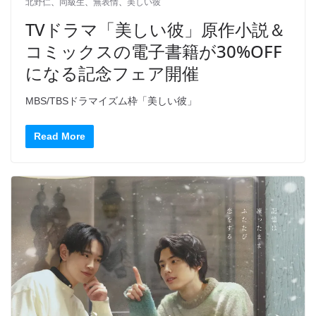
北野仁
、
同級生
、
無表情
、
美しい彼
TVドラマ「美しい彼」原作小説＆
コミックスの電子書籍が30%OFF
になる記念フェア開催
MBS/TBSドラマイズム枠「美しい彼」
Read More