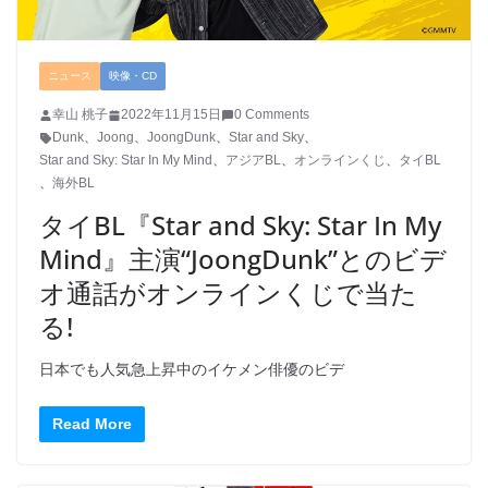
ニュース
映像・CD
幸山 桃子
2022年11月15日
0 Comments
Dunk
、
Joong
、
JoongDunk
、
Star and Sky
、
Star and Sky: Star In My Mind
、
アジアBL
、
オンラインくじ
、
タイBL
、
海外BL
タイBL『Star and Sky: Star In My
Mind』主演“JoongDunk”とのビデ
オ通話がオンラインくじで当た
る!
日本でも人気急上昇中のイケメン俳優のビデ
Read More