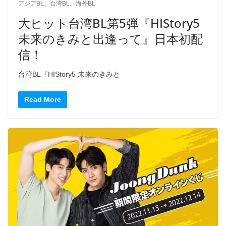
アジアBL
、
台湾BL
、
海外BL
大ヒット台湾BL第5弾『HIStory5
未来のきみと出逢って』日本初配
信！
台湾BL『HIStory5 未来のきみと
Read More