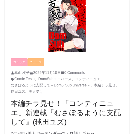
コミック
ニュース
幸山 桃子
2022年11月10日
0 Comments
Comic Festa
、
Dom/Subユニバース
、
コンティニュエ
、
むさぼるように支配して－Dom／Sub universe－
、
本編チラ見せ
、
毬田ユズ
、
美人受け
本編チラ見せ！「コンティニュ
エ」新連載『むさぼるように支配
して』(毬田ユズ)
ツンデレ美人バーテンダーのトロ顔！ギャッ