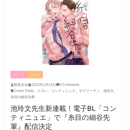
コミック
ニュース
牧島史佳
2023年2月24日
0 Comments
Comic Festa
、
エロい
、
コンティニュエ
、
サラリーマン
、
池玲文
、
糸目の細谷先輩
池玲文先生新連載！電子BL「コン
ティニュエ」で『糸目の細谷先
輩』配信決定