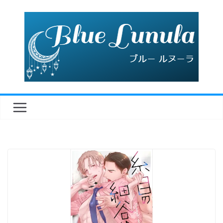
コ
ン
テ
ン
ツ
へ
ス
キ
ッ
プ