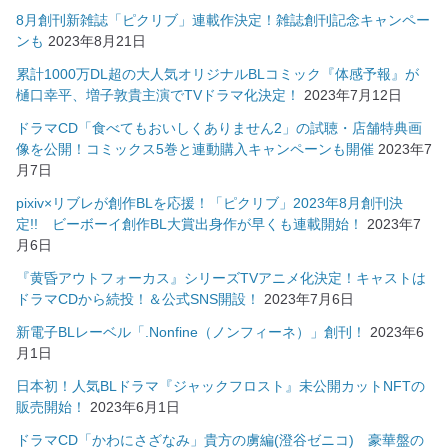
8月創刊新雑誌「ピクリブ」連載作決定！雑誌創刊記念キャンペー
ンも
2023年8月21日
累計1000万DL超の大人気オリジナルBLコミック『体感予報』が
樋口幸平、増子敦貴主演でTVドラマ化決定！
2023年7月12日
ドラマCD「食べてもおいしくありません2」の試聴・店舗特典画
像を公開！コミックス5巻と連動購入キャンペーンも開催
2023年7
月7日
pixiv×リブレが創作BLを応援！「ピクリブ」2023年8月創刊決
定!! ビーボーイ創作BL大賞出身作が早くも連載開始！
2023年7
月6日
『黄昏アウトフォーカス』シリーズTVアニメ化決定！キャストは
ドラマCDから続投！＆公式SNS開設！
2023年7月6日
新電子BLレーベル「.Nonfine（ノンフィーネ）」創刊！
2023年6
月1日
日本初！人気BLドラマ『ジャックフロスト』未公開カットNFTの
販売開始！
2023年6月1日
ドラマCD「かわにさざなみ」貴方の虜編(澄谷ゼニコ) 豪華盤の