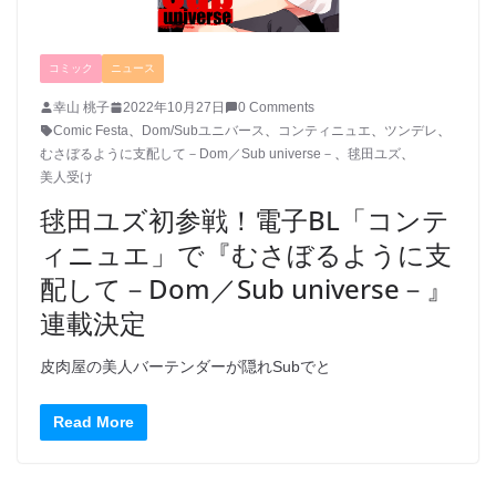
コミック
ニュース
幸山 桃子
2022年10月27日
0 Comments
Comic Festa
、
Dom/Subユニバース
、
コンティニュエ
、
ツンデレ
、
むさぼるように支配して－Dom／Sub universe－
、
毬田ユズ
、
美人受け
毬田ユズ初参戦！電子BL「コンテ
ィニュエ」で『むさぼるように支
配して－Dom／Sub universe－』
連載決定
皮肉屋の美人バーテンダーが隠れSubでと
Read More