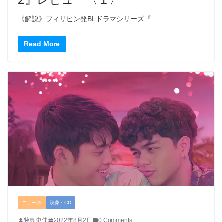
《解説》フィリピン発BLドラマシリーズ『
Read More
ニュース
映像・CD
牧島史佳
2022年8月2日
0 Comments