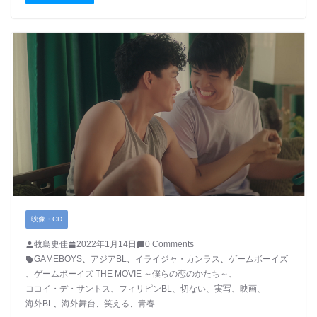
映像・CD
牧島史佳
2022年1月14日
0 Comments
GAMEBOYS
、
アジアBL
、
イライジャ・カンラス
、
ゲームボーイズ
、
ゲームボーイズ THE MOVIE ～僕らの恋のかたち～
、
ココイ・デ・サントス
、
フィリピンBL
、
切ない
、
実写
、
映画
、
海外BL
、
海外舞台
、
笑える
、
青春