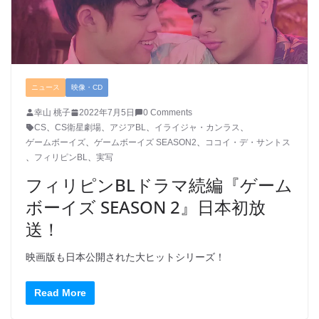
ニュース
映像・CD
幸山 桃子
2022年7月5日
0 Comments
CS
、
CS衛星劇場
、
アジアBL
、
イライジャ・カンラス
、
ゲームボーイズ
、
ゲームボーイズ SEASON2
、
ココイ・デ・サントス
、
フィリピンBL
、
実写
フィリピンBLドラマ続編『ゲーム
ボーイズ SEASON 2』日本初放
送！
映画版も日本公開された大ヒットシリーズ！
Read More