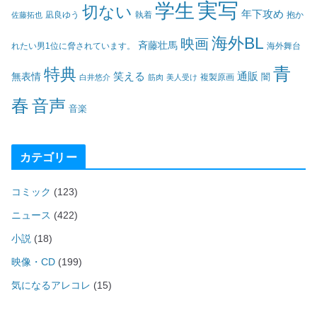
実写
学生
切ない
年下攻め
凪良ゆう
執着
佐藤拓也
抱か
海外BL
映画
斉藤壮馬
海外舞台
れたい男1位に脅されています。
青
特典
笑える
通販
無表情
闇
白井悠介
筋肉
美人受け
複製原画
春
音声
音楽
カテゴリー
コミック
(123)
ニュース
(422)
小説
(18)
映像・CD
(199)
気になるアレコレ
(15)