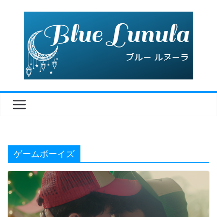
コ
ン
テ
ン
ツ
へ
ス
キ
ッ
プ
ゲームボーイズ