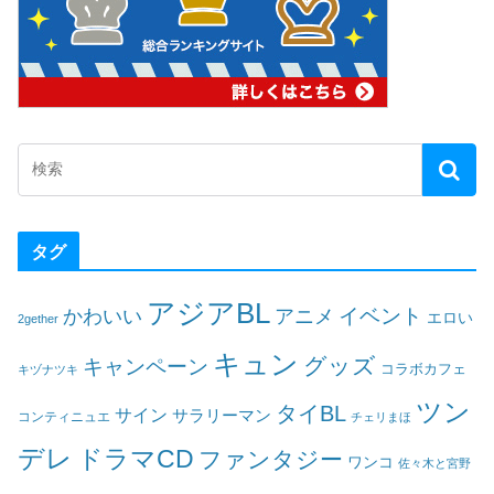
タグ
アジアBL
イベント
かわいい
アニメ
エロい
2gether
キュン
グッズ
キャンペーン
コラボカフェ
キヅナツキ
ツン
タイBL
サイン
サラリーマン
コンティニュエ
チェリまほ
デレ
ドラマCD
ファンタジー
ワンコ
佐々木と宮野