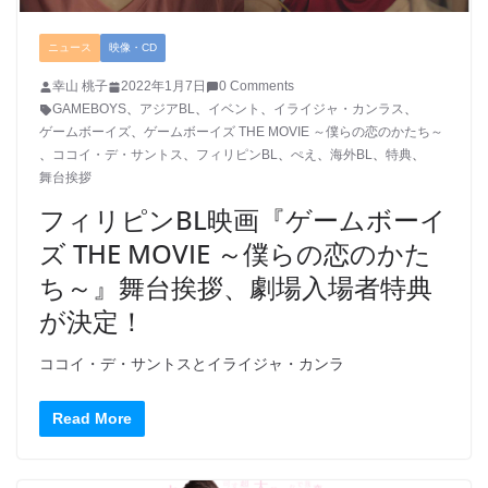
ニュース
映像・CD
幸山 桃子
2022年1月7日
0 Comments
GAMEBOYS
、
アジアBL
、
イベント
、
イライジャ・カンラス
、
ゲームボーイズ
、
ゲームボーイズ THE MOVIE ～僕らの恋のかたち～
、
ココイ・デ・サントス
、
フィリピンBL
、
ぺえ
、
海外BL
、
特典
、
舞台挨拶
フィリピンBL映画『ゲームボーイ
ズ THE MOVIE ～僕らの恋のかた
ち～』舞台挨拶、劇場入場者特典
が決定！
ココイ・デ・サントスとイライジャ・カンラ
Read More