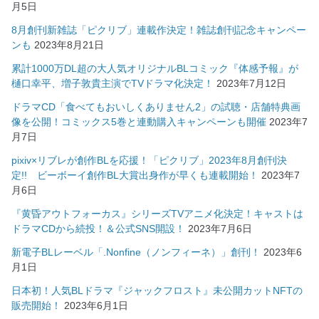
月5日
8月創刊新雑誌「ピクリブ」連載作決定！雑誌創刊記念キャンペー
ンも
2023年8月21日
累計1000万DL超の大人気オリジナルBLコミック『体感予報』が
樋口幸平、増子敦貴主演でTVドラマ化決定！
2023年7月12日
ドラマCD「食べてもおいしくありません2」の試聴・店舗特典画
像を公開！コミックス5巻と連動購入キャンペーンも開催
2023年7
月7日
pixiv×リブレが創作BLを応援！「ピクリブ」2023年8月創刊決
定!! ビーボーイ創作BL大賞出身作が早くも連載開始！
2023年7
月6日
『黄昏アウトフォーカス』シリーズTVアニメ化決定！キャストは
ドラマCDから続投！＆公式SNS開設！
2023年7月6日
新電子BLレーベル「.Nonfine（ノンフィーネ）」創刊！
2023年6
月1日
日本初！人気BLドラマ『ジャックフロスト』未公開カットNFTの
販売開始！
2023年6月1日