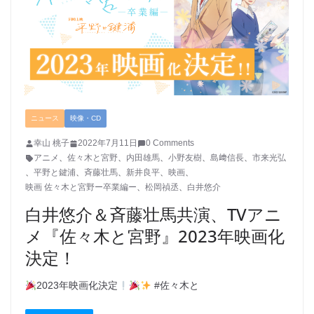
ニュース
映像・CD
幸山 桃子
2022年7月11日
0 Comments
アニメ
、
佐々木と宮野
、
内田雄馬
、
小野友樹
、
島﨑信長
、
市来光弘
、
平野と鍵浦
、
斉藤壮馬
、
新井良平
、
映画
、
映画 佐々木と宮野ー卒業編ー
、
松岡禎丞
、
白井悠介
白井悠介＆斉藤壮馬共演、TVアニ
メ『佐々木と宮野』2023年映画化
決定！
2023年映画化決定
#佐々木と