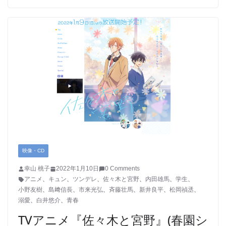
映像・CD
幸山 桃子
2022年1月10日
0 Comments
アニメ
、
キュン
、
ツンデレ
、
佐々木と宮野
、
内田雄馬
、
学生
、
小野友樹
、
島﨑信長
、
市来光弘
、
斉藤壮馬
、
新井良平
、
松岡禎丞
、
溺愛
、
白井悠介
、
青春
TVアニメ『佐々木と宮野』(春園シ