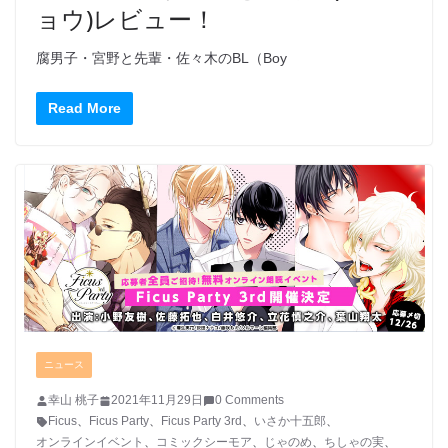
ョウ)レビュー！
腐男子・宮野と先輩・佐々木のBL（Boy
Read More
ニュース
幸山 桃子
2021年11月29日
0 Comments
Ficus
、
Ficus Party
、
Ficus Party 3rd
、
いさか十五郎
、
オンラインイベント
、
コミックシーモア
、
じゃのめ
、
ちしゃの実
、