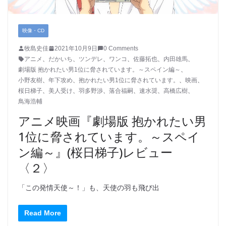
映像・CD
牧島史佳
2021年10月9日
0 Comments
アニメ
、
だかいち
、
ツンデレ
、
ワンコ
、
佐藤拓也
、
内田雄馬
、
劇場版 抱かれたい男1位に脅されています。～スペイン編～
、
小野友樹
、
年下攻め
、
抱かれたい男1位に脅されています。
、
映画
、
桜日梯子
、
美人受け
、
羽多野渉
、
落合福嗣
、
速水奨
、
高橋広樹
、
鳥海浩輔
アニメ映画『劇場版 抱かれたい男
1位に脅されています。～スペイ
ン編～』(桜日梯子)レビュー
〈２〉
「この発情天使～！」も、天使の羽も飛び出
Read More