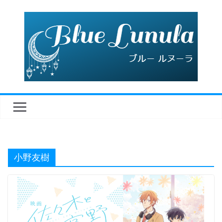
コ
ン
テ
ン
ツ
へ
ス
キ
ッ
プ
小野友樹