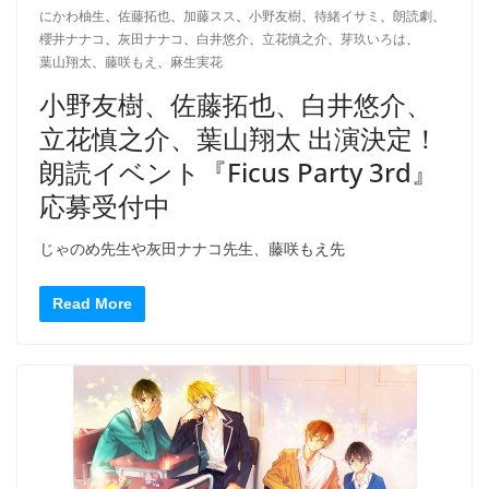
にかわ柚生
、
佐藤拓也
、
加藤スス
、
小野友樹
、
待緒イサミ
、
朗読劇
、
櫻井ナナコ
、
灰田ナナコ
、
白井悠介
、
立花慎之介
、
芽玖いろは
、
葉山翔太
、
藤咲もえ
、
麻生実花
小野友樹、佐藤拓也、白井悠介、
立花慎之介、葉山翔太 出演決定！
朗読イベント『Ficus Party 3rd』
応募受付中
じゃのめ先生や灰田ナナコ先生、藤咲もえ先
Read More