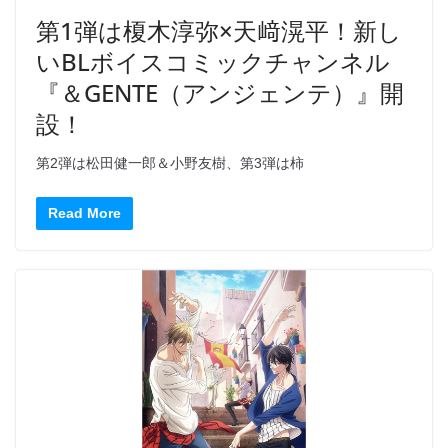
第1弾は榎木淳弥×天﨑滉平！新し
いBLボイスコミックチャンネル
『＆GENTE（アンジェンテ）』開
設！
第2弾は松田健一郎＆小野友樹、第3弾は柿
Read More