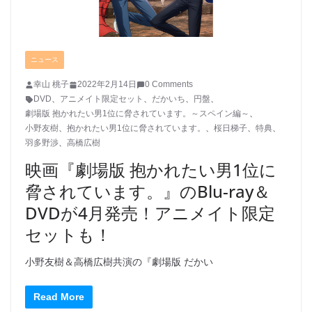
ニュース
幸山 桃子
2022年2月14日
0 Comments
DVD
、
アニメイト限定セット
、
だかいち
、
円盤
、
劇場版 抱かれたい男1位に脅されています。～スペイン編～
、
小野友樹
、
抱かれたい男1位に脅されています。
、
桜日梯子
、
特典
、
羽多野渉
、
高橋広樹
映画『劇場版 抱かれたい男1位に
脅されています。』のBlu-ray＆
DVDが4月発売！アニメイト限定
セットも！
小野友樹＆高橋広樹共演の『劇場版 だかい
Read More