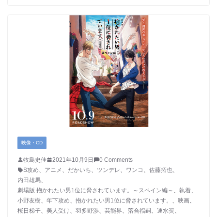
映像・CD
牧島史佳
2021年10月9日
0 Comments
S攻め
、
アニメ
、
だかいち
、
ツンデレ
、
ワンコ
、
佐藤拓也
、
内田雄馬
、
劇場版 抱かれたい男1位に脅されています。～スペイン編～
、
執着
、
小野友樹
、
年下攻め
、
抱かれたい男1位に脅されています。
、
映画
、
桜日梯子
、
美人受け
、
羽多野渉
、
芸能界
、
落合福嗣
、
速水奨
、