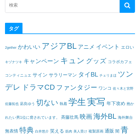
タグ
アジアBL
イベント
かわいい
アニメ
エロい
2gether
キュン
グッズ
キャンペーン
コラボカフェ
キヅナツキ
ツン
タイBL
サイン
サラリーマン
コンティニュエ
チェリまほ
デレ
ドラマCD
ファンタジー
ワンコ
佐々木と宮野
実写
学生
切ない
年下攻め
凪良ゆう
執着
佐藤拓也
抱か
海外BL
映画
斉藤壮馬
海外舞台
れたい男1位に脅されています。
青
特典
笑える
通販
無表情
闇
白井悠介
筋肉
美人受け
複製原画