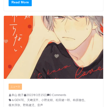
Read More
ニュース
幸山 桃子
2022年3月15日
0 Comments
＆GENTE
、
天﨑滉平
、
小野友樹
、
松田健一郎
、
柿原徹也
、
榎木淳弥
、
野島健児
、
音声