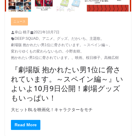
ニュース
幸山 桃子
2021年10月7日
DEEP SQUAD
、
アニメ
、
グッズ
、
だかいち
、
主題歌
、
劇場版 抱かれたい男1位に脅されています。～スペイン編～
、
変わりゆくもの変わらないもの
、
小野友樹
、
抱かれたい男1位に脅されています。
、
映画
、
桜日梯子
、
高橋広樹
『劇場版 抱かれたい男1位に脅さ
れています。～スペイン編～』い
よいよ10月9日公開！劇場グッズ
もいっぱい！
大ヒットBLを映画化！キャラクターをモチ
Read More