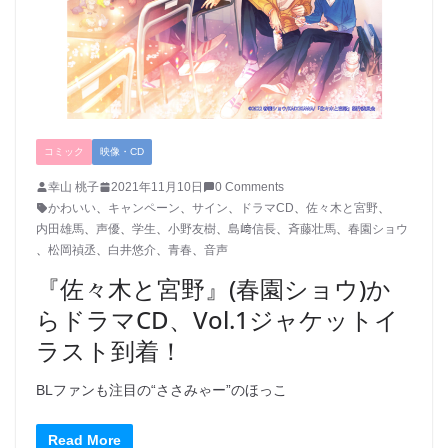
コミック
映像・CD
幸山 桃子
2021年11月10日
0 Comments
かわいい
、
キャンペーン
、
サイン
、
ドラマCD
、
佐々木と宮野
、
内田雄馬
、
声優
、
学生
、
小野友樹
、
島﨑信長
、
斉藤壮馬
、
春園ショウ
、
松岡禎丞
、
白井悠介
、
青春
、
音声
『佐々木と宮野』(春園ショウ)か
らドラマCD、Vol.1ジャケットイ
ラスト到着！
BLファンも注目の“ささみゃー”のほっこ
Read More