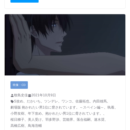
映像・CD
牧島史佳
2021年10月9日
S攻め
、
だかいち
、
ツンデレ
、
ワンコ
、
佐藤拓也
、
内田雄馬
、
劇場版 抱かれたい男1位に脅されています。～スペイン編～
、
執着
、
小野友樹
、
年下攻め
、
抱かれたい男1位に脅されています。
、
桜日梯子
、
美人受け
、
羽多野渉
、
芸能界
、
落合福嗣
、
速水奨
、
高橋広樹
、
鳥海浩輔