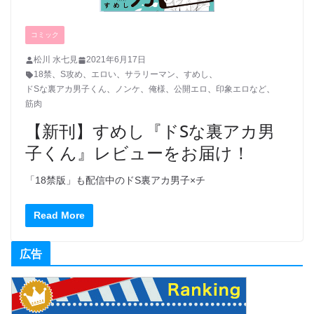
コミック
松川 水七見
2021年6月17日
18禁
、
S攻め
、
エロい
、
サラリーマン
、
すめし
、
ドSな裏アカ男子くん
、
ノンケ
、
俺様
、
公開エロ
、
印象エロなど
、
筋肉
【新刊】すめし『ドSな裏アカ男
子くん』レビューをお届け！
「18禁版」も配信中のドS裏アカ男子×チ
Read More
広告