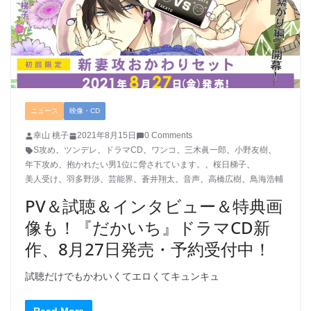
ニュース
映像・CD
幸山 桃子
2021年8月15日
0 Comments
S攻め
、
ツンデレ
、
ドラマCD
、
ワンコ
、
三木眞一郎
、
小野友樹
、
年下攻め
、
抱かれたい男1位に脅されています。
、
桜日梯子
、
美人受け
、
羽多野渉
、
芸能界
、
蒼井翔太
、
音声
、
高橋広樹
、
鳥海浩輔
PV＆試聴＆インタビュー＆特典画
像も！『だかいち』ドラマCD新
作、8月27日発売・予約受付中！
試聴だけでもかわいくてエロくてキュンキュ