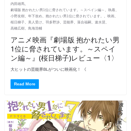
内田雄馬
、
劇場版 抱かれたい男1位に脅されています。～スペイン編～
、
執着
、
小野友樹
、
年下攻め
、
抱かれたい男1位に脅されています。
、
映画
、
桜日梯子
、
美人受け
、
羽多野渉
、
芸能界
、
落合福嗣
、
速水奨
、
高橋広樹
、
鳥海浩輔
アニメ映画『劇場版 抱かれたい男
1位に脅されています。～スペイ
ン編～』(桜日梯子)レビュー〈1〉
大ヒットの芸能界BLがついに映画化！ 《
Read More