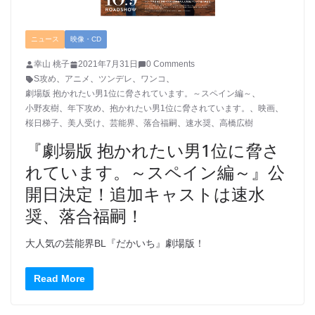
ニュース
映像・CD
幸山 桃子
2021年7月31日
0 Comments
S攻め
、
アニメ
、
ツンデレ
、
ワンコ
、
劇場版 抱かれたい男1位に脅されています。～スペイン編～
、
小野友樹
、
年下攻め
、
抱かれたい男1位に脅されています。
、
映画
、
桜日梯子
、
美人受け
、
芸能界
、
落合福嗣
、
速水奨
、
高橋広樹
『劇場版 抱かれたい男1位に脅さ
れています。～スペイン編～』公
開日決定！追加キャストは速水
奨、落合福嗣！
大人気の芸能界BL『だかいち』劇場版！
Read More