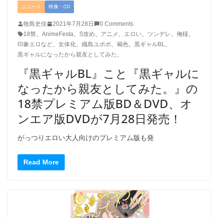
ニュース
映像・CD
牧島史佳
2021年7月28日
0 Comments
18禁
、
AnimeFesta
、
S攻め
、
アニメ
、
エロい
、
ツンデレ
、
俺様
、
印象エロなど
、
女体化
、
織島ユポポ
、
褐色
、
黒ギャルBL
、
黒ギャルになったから親友としてみた。
『黒ギャルBL』こと『黒ギャルに
なったから親友としてみた。』の
18禁プレミアム版BD＆DVD、オ
ンエア版DVDが7月28日発売！
がっつりエロい大人向けのプレミアム版も発
Read More