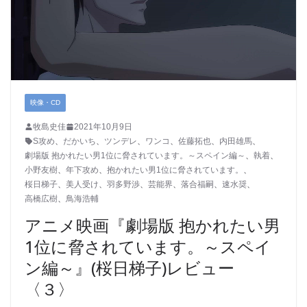
映像・CD
牧島史佳
2021年10月9日
S攻め
、
だかいち
、
ツンデレ
、
ワンコ
、
佐藤拓也
、
内田雄馬
、
劇場版 抱かれたい男1位に脅されています。～スペイン編～
、
執着
、
小野友樹
、
年下攻め
、
抱かれたい男1位に脅されています。
、
桜日梯子
、
美人受け
、
羽多野渉
、
芸能界
、
落合福嗣
、
速水奨
、
高橋広樹
、
鳥海浩輔
アニメ映画『劇場版 抱かれたい男
1位に脅されています。～スペイ
ン編～』(桜日梯子)レビュー
〈３〉