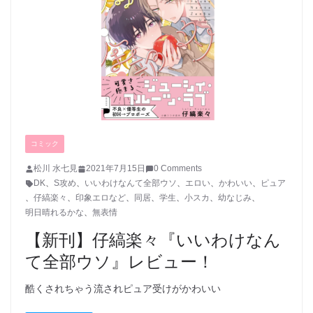
コミック
松川 水七見
2021年7月15日
0 Comments
DK
、
S攻め
、
いいわけなんて全部ウソ
、
エロい
、
かわいい
、
ピュア
、
仔縞楽々
、
印象エロなど
、
同居
、
学生
、
小スカ
、
幼なじみ
、
明日晴れるかな
、
無表情
【新刊】仔縞楽々『いいわけなん
て全部ウソ』レビュー！
酷くされちゃう流されピュア受けがかわいい