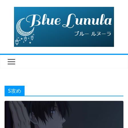
コ
ン
テ
ン
ツ
へ
ス
キ
ッ
プ
S攻め