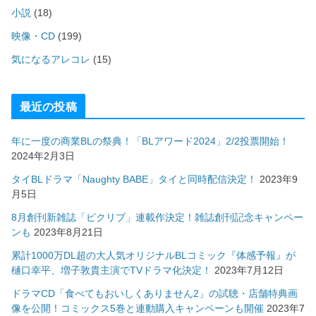
小説
(18)
映像・CD
(199)
気になるアレコレ
(15)
最近の投稿
年に一度の商業BLの祭典！「BLアワード2024」2/2投票開始！
2024年2月3日
タイBLドラマ「Naughty BABE」タイと同時配信決定！
2023年9
月5日
8月創刊新雑誌「ピクリブ」連載作決定！雑誌創刊記念キャンペー
ンも
2023年8月21日
累計1000万DL超の大人気オリジナルBLコミック『体感予報』が
樋口幸平、増子敦貴主演でTVドラマ化決定！
2023年7月12日
ドラマCD「食べてもおいしくありません2」の試聴・店舗特典画
像を公開！コミックス5巻と連動購入キャンペーンも開催
2023年7