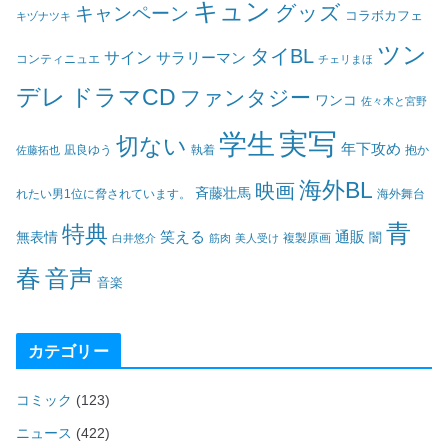
キュン
グッズ
キャンペーン
コラボカフェ
キヅナツキ
ツン
タイBL
サイン
サラリーマン
コンティニュエ
チェリまほ
デレ
ドラマCD
ファンタジー
ワンコ
佐々木と宮野
実写
学生
切ない
年下攻め
凪良ゆう
執着
佐藤拓也
抱か
海外BL
映画
斉藤壮馬
海外舞台
れたい男1位に脅されています。
青
特典
笑える
通販
無表情
闇
白井悠介
筋肉
美人受け
複製原画
春
音声
音楽
カテゴリー
コミック
(123)
ニュース
(422)