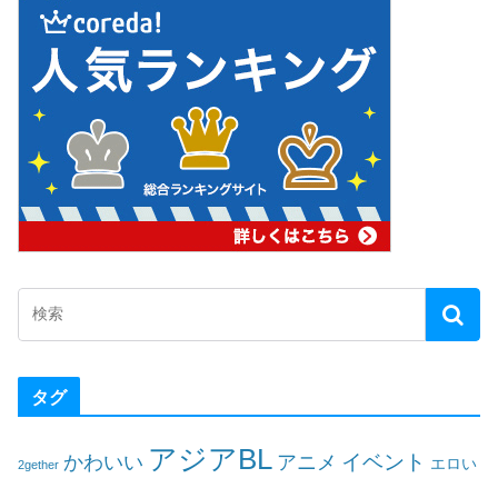
タグ
アジアBL
イベント
かわいい
アニメ
エロい
2gether