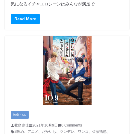
気になるイチャエロシーンはみんなが満足で
Read More
映像・CD
牧島史佳
2021年10月9日
0 Comments
S攻め
、
アニメ
、
だかいち
、
ツンデレ
、
ワンコ
、
佐藤拓也
、