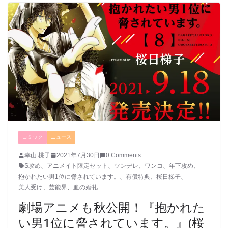
コミック
ニュース
幸山 桃子
2021年7月30日
0 Comments
S攻め
、
アニメイト限定セット
、
ツンデレ
、
ワンコ
、
年下攻め
、
抱かれたい男1位に脅されています。
、
有償特典
、
桜日梯子
、
美人受け
、
芸能界
、
血の婚礼
劇場アニメも秋公開！『抱かれた
い男1位に脅されています。』(桜