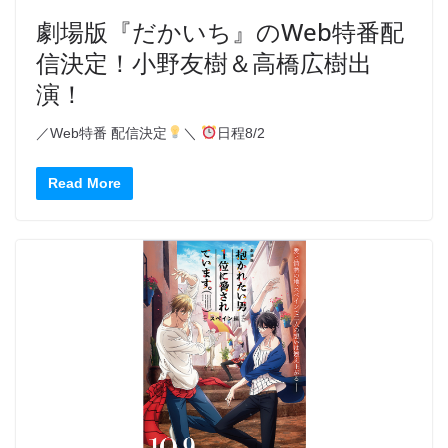
劇場版『だかいち』のWeb特番配
信決定！小野友樹＆高橋広樹出
演！
／Web特番 配信決定
＼
日程8/2
Read More