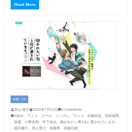
Read More
映像・CD
幸山 桃子
2021年7月11日
0 Comments
S攻め
、
アニメ
、
クール
、
ツンデレ
、
ワンコ
、
佐藤拓也
、
内田雄馬
、
執着
、
小野友樹
、
年下攻め
、
抱かれたい男1位に脅されています。
、
桜日梯子
、
美人受け
、
芸能界
、
高橋広樹