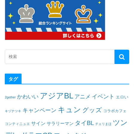
タグ
アジアBL
イベント
かわいい
アニメ
エロい
2gether
キュン
グッズ
キャンペーン
コラボカフェ
キヅナツキ
ツン
タイBL
サイン
サラリーマン
コンティニュエ
チェリまほ