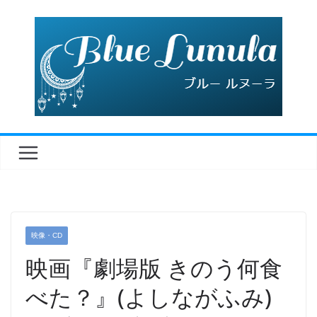
コ
ン
テ
ン
ツ
へ
ス
キ
ッ
プ
映像・CD
映画『劇場版 きのう何食
べた？』(よしながふみ)