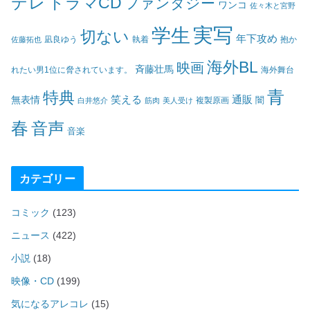
デレ
ドラマCD
ファンタジー
ワンコ
佐々木と宮野
実写
学生
切ない
年下攻め
凪良ゆう
執着
佐藤拓也
抱か
海外BL
映画
斉藤壮馬
海外舞台
れたい男1位に脅されています。
青
特典
笑える
通販
無表情
闇
白井悠介
筋肉
美人受け
複製原画
春
音声
音楽
カテゴリー
コミック
(123)
ニュース
(422)
小説
(18)
映像・CD
(199)
気になるアレコレ
(15)