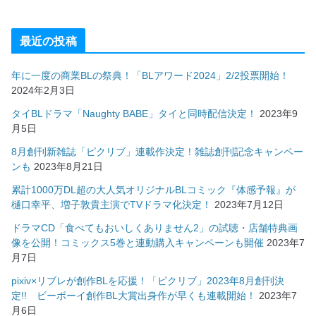
最近の投稿
年に一度の商業BLの祭典！「BLアワード2024」2/2投票開始！
2024年2月3日
タイBLドラマ「Naughty BABE」タイと同時配信決定！
2023年9
月5日
8月創刊新雑誌「ピクリブ」連載作決定！雑誌創刊記念キャンペー
ンも
2023年8月21日
累計1000万DL超の大人気オリジナルBLコミック『体感予報』が
樋口幸平、増子敦貴主演でTVドラマ化決定！
2023年7月12日
ドラマCD「食べてもおいしくありません2」の試聴・店舗特典画
像を公開！コミックス5巻と連動購入キャンペーンも開催
2023年7
月7日
pixiv×リブレが創作BLを応援！「ピクリブ」2023年8月創刊決
定!! ビーボーイ創作BL大賞出身作が早くも連載開始！
2023年7
月6日