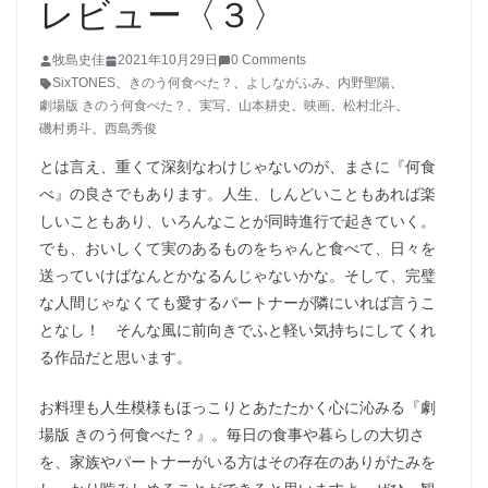
レビュー〈３〉
牧島史佳
2021年10月29日
0 Comments
SixTONES
、
きのう何食べた？
、
よしながふみ
、
内野聖陽
、
劇場版 きのう何食べた？
、
実写
、
山本耕史
、
映画
、
松村北斗
、
磯村勇斗
、
西島秀俊
とは言え、重くて深刻なわけじゃないのが、まさに『何食
べ』の良さでもあります。人生、しんどいこともあれば楽
しいこともあり、いろんなことが同時進行で起きていく。
でも、おいしくて実のあるものをちゃんと食べて、日々を
送っていけばなんとかなるんじゃないかな。そして、完璧
な人間じゃなくても愛するパートナーが隣にいれば言うこ
となし！ そんな風に前向きでふと軽い気持ちにしてくれ
る作品だと思います。
お料理も人生模様もほっこりとあたたかく心に沁みる『劇
場版 きのう何食べた？』。毎日の食事や暮らしの大切さ
を、家族やパートナーがいる方はその存在のありがたみを