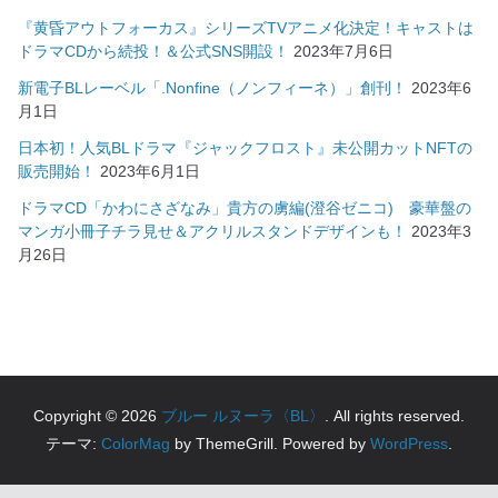
『黄昏アウトフォーカス』シリーズTVアニメ化決定！キャストは
ドラマCDから続投！＆公式SNS開設！
2023年7月6日
新電子BLレーベル「.Nonfine（ノンフィーネ）」創刊！
2023年6
月1日
日本初！人気BLドラマ『ジャックフロスト』未公開カットNFTの
販売開始！
2023年6月1日
ドラマCD「かわにさざなみ」貴方の虜編(澄谷ゼニコ) 豪華盤の
マンガ小冊子チラ見せ＆アクリルスタンドデザインも！
2023年3
月26日
Copyright © 2026
ブルー ルヌーラ〈BL〉
. All rights reserved.
テーマ:
ColorMag
by ThemeGrill. Powered by
WordPress
.