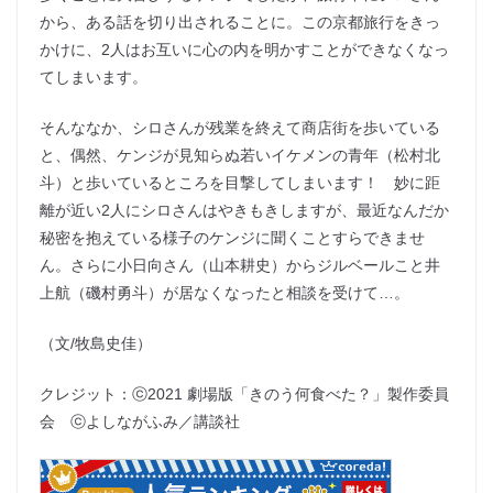
から、ある話を切り出されることに。この京都旅行をきっ
かけに、2人はお互いに心の内を明かすことができなくなっ
てしまいます。
そんななか、シロさんが残業を終えて商店街を歩いている
と、偶然、ケンジが見知らぬ若いイケメンの青年（松村北
斗）と歩いているところを目撃してしまいます！ 妙に距
離が近い2人にシロさんはやきもきしますが、最近なんだか
秘密を抱えている様子のケンジに聞くことすらできませ
ん。さらに小日向さん（山本耕史）からジルベールこと井
上航（磯村勇斗）が居なくなったと相談を受けて…。
（文/牧島史佳）
クレジット：ⓒ2021 劇場版「きのう何食べた？」製作委員
会 ⓒよしながふみ／講談社