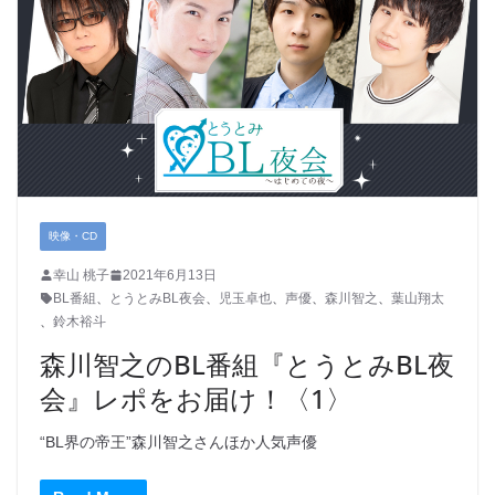
映像・CD
幸山 桃子
2021年6月13日
BL番組
、
とうとみBL夜会
、
児玉卓也
、
声優
、
森川智之
、
葉山翔太
、
鈴木裕斗
森川智之のBL番組『とうとみBL夜
会』レポをお届け！〈1〉
“BL界の帝王”森川智之さんほか人気声優