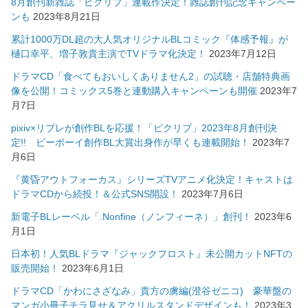
8月創刊新雑誌「ピクリブ」連載作決定！雑誌創刊記念キャンペー
ンも
2023年8月21日
累計1000万DL超の大人気オリジナルBLコミック『体感予報』が
樋口幸平、増子敦貴主演でTVドラマ化決定！
2023年7月12日
ドラマCD「食べてもおいしくありません2」の試聴・店舗特典画
像を公開！コミックス5巻と連動購入キャンペーンも開催
2023年7
月7日
pixiv×リブレが創作BLを応援！「ピクリブ」2023年8月創刊決
定!! ビーボーイ創作BL大賞出身作が早くも連載開始！
2023年7
月6日
『黄昏アウトフォーカス』シリーズTVアニメ化決定！キャストは
ドラマCDから続投！＆公式SNS開設！
2023年7月6日
新電子BLレーベル「.Nonfine（ノンフィーネ）」創刊！
2023年6
月1日
日本初！人気BLドラマ『ジャックフロスト』未公開カットNFTの
販売開始！
2023年6月1日
ドラマCD「かわにさざなみ」貴方の虜編(澄谷ゼニコ) 豪華盤の
マンガ小冊子チラ見せ＆アクリルスタンドデザインも！
2023年3