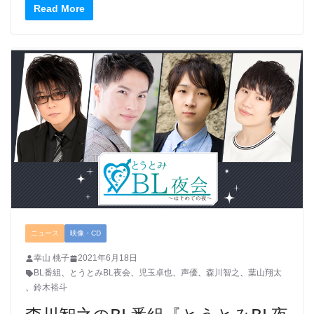
Read More
ニュース
映像・CD
幸山 桃子
2021年6月18日
BL番組
、
とうとみBL夜会
、
児玉卓也
、
声優
、
森川智之
、
葉山翔太
、
鈴木裕斗