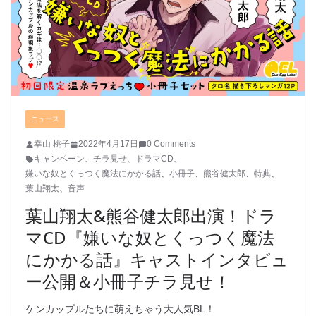
ニュース
幸山 桃子
2022年4月17日
0 Comments
キャンペーン
、
チラ見せ
、
ドラマCD
、
嫌いな奴とくっつく魔法にかかる話
、
小冊子
、
熊谷健太郎
、
特典
、
葉山翔太
、
音声
葉山翔太&熊谷健太郎出演！ドラ
マCD『嫌いな奴とくっつく魔法
にかかる話』キャストインタビュ
ー公開＆小冊子チラ見せ！
ケンカップルたちに萌えちゃう大人気BL！