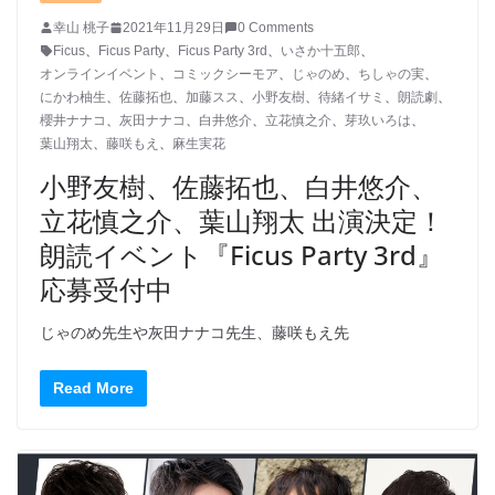
幸山 桃子
2021年11月29日
0 Comments
Ficus
、
Ficus Party
、
Ficus Party 3rd
、
いさか十五郎
、
オンラインイベント
、
コミックシーモア
、
じゃのめ
、
ちしゃの実
、
にかわ柚生
、
佐藤拓也
、
加藤スス
、
小野友樹
、
待緒イサミ
、
朗読劇
、
櫻井ナナコ
、
灰田ナナコ
、
白井悠介
、
立花慎之介
、
芽玖いろは
、
葉山翔太
、
藤咲もえ
、
麻生実花
小野友樹、佐藤拓也、白井悠介、
立花慎之介、葉山翔太 出演決定！
朗読イベント『Ficus Party 3rd』
応募受付中
じゃのめ先生や灰田ナナコ先生、藤咲もえ先
Read More