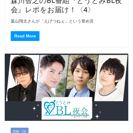
森川智之のBL番組『とうとみBL夜
会』レポをお届け！〈4〉
葉山翔太さんが「えげつねぇ」という誉め言
Read More
映像・CD