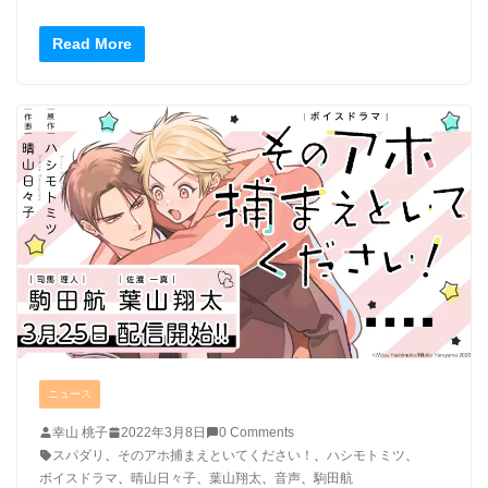
Read More
ニュース
幸山 桃子
2022年3月8日
0 Comments
スパダリ
、
そのアホ捕まえといてください！
、
ハシモトミツ
、
ボイスドラマ
、
晴山日々子
、
葉山翔太
、
音声
、
駒田航