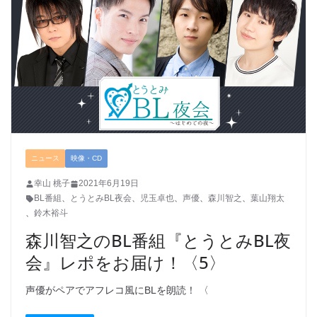
ニュース
映像・CD
幸山 桃子
2021年6月19日
BL番組
、
とうとみBL夜会
、
児玉卓也
、
声優
、
森川智之
、
葉山翔太
、
鈴木裕斗
森川智之のBL番組『とうとみBL夜
会』レポをお届け！〈5〉
声優がペアでアフレコ風にBLを朗読！ 〈