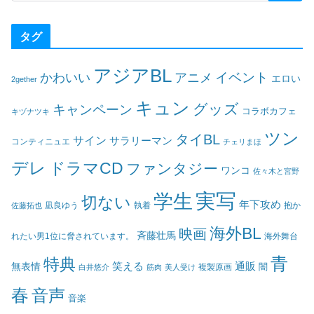
タグ
アジアBL
イベント
かわいい
アニメ
エロい
2gether
キュン
グッズ
キャンペーン
コラボカフェ
キヅナツキ
ツン
タイBL
サイン
サラリーマン
コンティニュエ
チェリまほ
デレ
ドラマCD
ファンタジー
ワンコ
佐々木と宮野
実写
学生
切ない
年下攻め
凪良ゆう
執着
佐藤拓也
抱か
海外BL
映画
斉藤壮馬
海外舞台
れたい男1位に脅されています。
青
特典
笑える
通販
無表情
闇
白井悠介
筋肉
美人受け
複製原画
春
音声
音楽