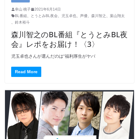
幸山 桃子
2021年6月14日
BL番組
、
とうとみBL夜会
、
児玉卓也
、
声優
、
森川智之
、
葉山翔太
、
鈴木裕斗
森川智之のBL番組『とうとみBL夜
会』レポをお届け！〈3〉
児玉卓也さんが選んだのは“福利厚生がヤバ
Read More