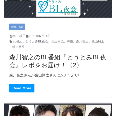
映像・CD
幸山 桃子
2021年6月14日
BL番組
、
とうとみBL夜会
、
児玉卓也
、
声優
、
森川智之
、
葉山翔太
、
鈴木裕斗
森川智之のBL番組『とうとみBL夜
会』レポをお届け！〈2〉
森川智之さんが葉山翔太さんにムチャぶり!
Read More