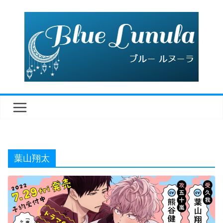
コ
ン
テ
ン
ツ
へ
ス
キ
ッ
プ
葉山翔太