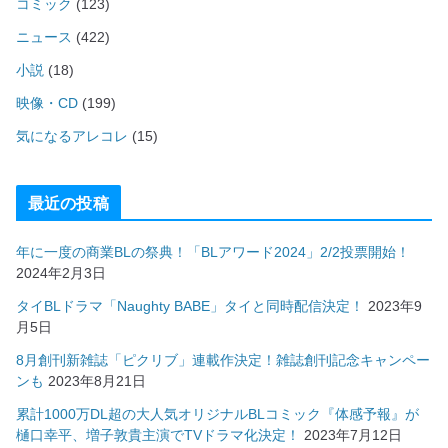
コミック
(123)
ニュース
(422)
小説
(18)
映像・CD
(199)
気になるアレコレ
(15)
最近の投稿
年に一度の商業BLの祭典！「BLアワード2024」2/2投票開始！
2024年2月3日
タイBLドラマ「Naughty BABE」タイと同時配信決定！
2023年9
月5日
8月創刊新雑誌「ピクリブ」連載作決定！雑誌創刊記念キャンペー
ンも
2023年8月21日
累計1000万DL超の大人気オリジナルBLコミック『体感予報』が
樋口幸平、増子敦貴主演でTVドラマ化決定！
2023年7月12日