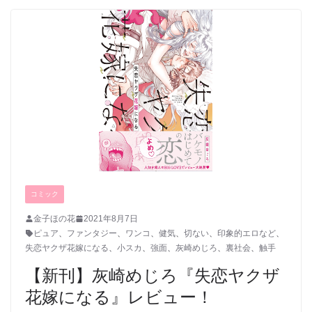
コミック
金子ほの花
2021年8月7日
ピュア
、
ファンタジー
、
ワンコ
、
健気
、
切ない
、
印象的エロなど
、
失恋ヤクザ花嫁になる
、
小スカ
、
強面
、
灰崎めじろ
、
裏社会
、
触手
【新刊】灰崎めじろ『失恋ヤクザ
花嫁になる』レビュー！