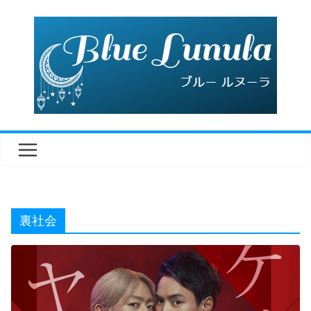
コ
ン
テ
ン
ツ
へ
ス
キ
ッ
プ
裏社会