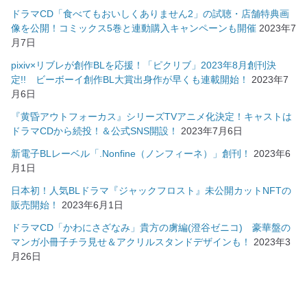
ドラマCD「食べてもおいしくありません2」の試聴・店舗特典画
像を公開！コミックス5巻と連動購入キャンペーンも開催
2023年7
月7日
pixiv×リブレが創作BLを応援！「ピクリブ」2023年8月創刊決
定!! ビーボーイ創作BL大賞出身作が早くも連載開始！
2023年7
月6日
『黄昏アウトフォーカス』シリーズTVアニメ化決定！キャストは
ドラマCDから続投！＆公式SNS開設！
2023年7月6日
新電子BLレーベル「.Nonfine（ノンフィーネ）」創刊！
2023年6
月1日
日本初！人気BLドラマ『ジャックフロスト』未公開カットNFTの
販売開始！
2023年6月1日
ドラマCD「かわにさざなみ」貴方の虜編(澄谷ゼニコ) 豪華盤の
マンガ小冊子チラ見せ＆アクリルスタンドデザインも！
2023年3
月26日