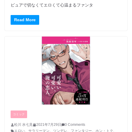
ピュアで切なくてエロくて心温まるファンタ
Read More
コミック
松川 水七見
2021年7月29日
0 Comments
エロい
、
サラリーマン
、
ツンデレ
、
ファンタジー
、
ホン・トク
、