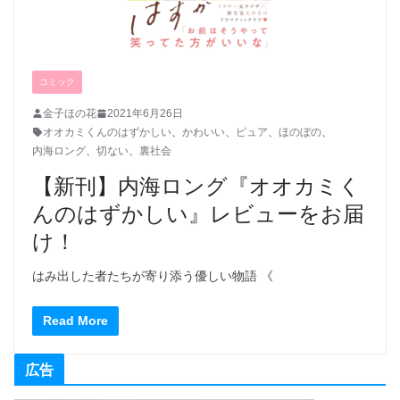
コミック
金子ほの花
2021年6月26日
オオカミくんのはずかしい
、
かわいい
、
ピュア
、
ほのぼの
、
内海ロング
、
切ない
、
裏社会
【新刊】内海ロング『オオカミく
んのはずかしい』レビューをお届
け！
はみ出した者たちが寄り添う優しい物語 《
Read More
広告