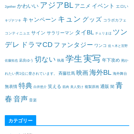
アジアBL
イベント
かわいい
アニメ
エロい
2gether
キュン
グッズ
キャンペーン
コラボカフェ
キヅナツキ
ツン
タイBL
サイン
サラリーマン
コンティニュエ
チェリまほ
デレ
ドラマCD
ファンタジー
ワンコ
佐々木と宮野
実写
学生
切ない
年下攻め
凪良ゆう
執着
佐藤拓也
抱か
海外BL
映画
斉藤壮馬
海外舞台
れたい男1位に脅されています。
青
特典
笑える
通販
無表情
闇
白井悠介
筋肉
美人受け
複製原画
春
音声
音楽
カテゴリー