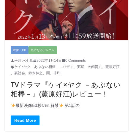
映像・CD
気になるアレコレ
松川 水七見
2022年1月14日
0 Comments
ケイ×ヤク－あぶない相棒－
、
バディ
、
実写
、
犬飼貴丈
、
薫原好江
、
裏社会
、
鈴木伸之
、
闇
、
非BL
TVドラマ『ケイ×ヤク －あぶない
相棒－』(薫原好江)レビュー！
最新映像𝟞𝟘秒𝕍𝕖𝕣.解禁
第1話の
Read More