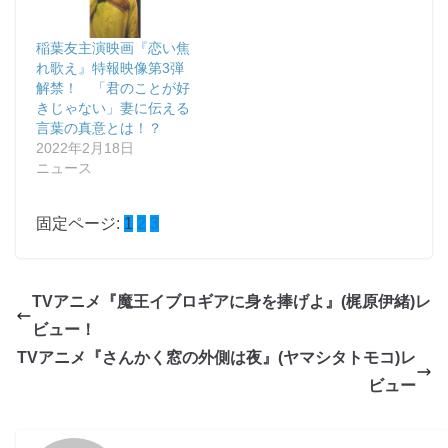
稲葉友主演映画『恋い焦
れ歌え』特報映像第3弾
解禁！ 「君のことが好
きじゃない」妻に伝える
言葉の真意とは！？
2022年2月18日
ニュース
固定ページ:
1
2
3
TVアニメ『魔王イブロギアに身を捧げよ』(梶原伊緒)レ
ビュー！
TVアニメ『さんかく窓の外側は夜』(ヤマシタトモコ)レ
ビュー