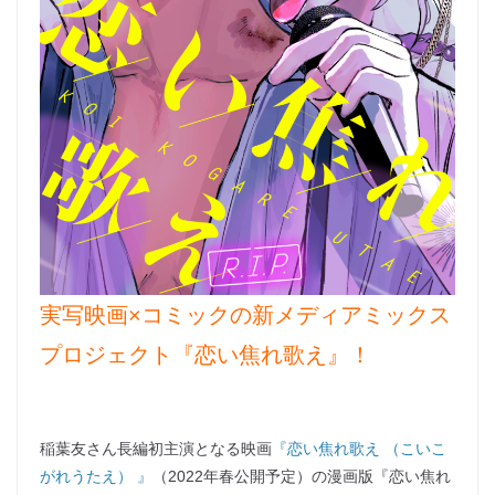
実写映画×コミックの新メディアミックス
プロジェクト『恋い焦れ歌え』！
稲葉友さん長編初主演となる映画
『恋い焦れ歌え （こいこ
がれうたえ） 』
（2022年春公開予定）の漫画版『恋い焦れ