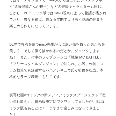
ではオーディションで“1000人から選ばれたシンデレラボー
イ”遠藤健慎さんが担当）などの登場キャラクターも同じ。
しかし、BLコミック版ではKAIの視点によって物語が描かれ
ており、異なる視点、異なる展開でより深く物語の世界を
楽しめる作りになっています。
BL界で異彩を放つmiso先生が心に深い傷を負った男たちを
美しく、そして儚く描かれるのだとか。ゾクゾクします
ね！ また、作中のラップシーンは『戦極 MC BATTLE』
『フリースタイルダンジョン』で知られ、小説、作詞、コ
ラム執筆でも活躍するハハノシキュウ氏が監修を担当。本
格的なラップ表現にも注目です。
実写映画×コミックの新メディアミックスプロジェクト『恋
い焦れ歌え』。映画版決定にワクワクしてましたが、BLコ
ミック版もあるとは！ ますます楽しみになってきまし
た！