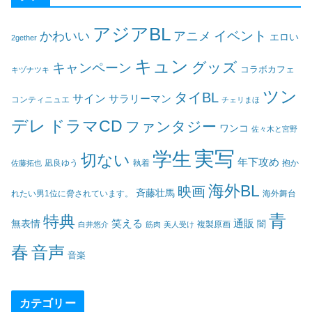
アジアBL
イベント
かわいい
アニメ
エロい
2gether
キュン
グッズ
キャンペーン
コラボカフェ
キヅナツキ
ツン
タイBL
サイン
サラリーマン
コンティニュエ
チェリまほ
デレ
ドラマCD
ファンタジー
ワンコ
佐々木と宮野
実写
学生
切ない
年下攻め
凪良ゆう
執着
佐藤拓也
抱か
海外BL
映画
斉藤壮馬
海外舞台
れたい男1位に脅されています。
青
特典
笑える
通販
無表情
闇
白井悠介
筋肉
美人受け
複製原画
春
音声
音楽
カテゴリー