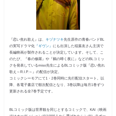
『恋い焦れ歌え』は、
キヅナツキ
先生原作の青春バンドBL
の実写ドラマ化
『ギヴン』
にも出演した稲葉友さん主演で
長編映画が製作されることが決定しています。そして、こ
のたび、『春の修羅』や『鵺の啼く夜に』などのBLコミッ
クを発表しているmiso先生によるBLコミック版『恋い焦れ
歌え～R.I.P.～』の配信が決定。
コミックシーモアにて1・2巻同時に先行配信スタート。以
降、各電子書店で順次配信となり、3巻以降は毎月1巻ずつ
更新される全7巻予定です。
BLコミック版は世界観を同じとするコミックで、KAI（映画