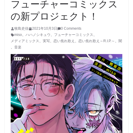
フューチャーコミックス
の新プロジェクト！
牧島史佳
2021年10月3日
0 Comments
miso
、
ハハノシキュウ
、
フューチャーコミックス
、
メディアミックス
、
実写
、
恋い焦れ歌え
、
恋い焦れ歌え～R.I.P.～
、
闇
、
音楽