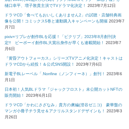
樋口幸平、増子敦貴主演でTVドラマ化決定！
2023年7月12日
ドラマCD「食べてもおいしくありません2」の試聴・店舗特典画
像を公開！コミックス5巻と連動購入キャンペーンも開催
2023年7
月7日
pixiv×リブレが創作BLを応援！「ピクリブ」2023年8月創刊決
定!! ビーボーイ創作BL大賞出身作が早くも連載開始！
2023年7
月6日
『黄昏アウトフォーカス』シリーズTVアニメ化決定！キャストは
ドラマCDから続投！＆公式SNS開設！
2023年7月6日
新電子BLレーベル「.Nonfine（ノンフィーネ）」創刊！
2023年6
月1日
日本初！人気BLドラマ『ジャックフロスト』未公開カットNFTの
販売開始！
2023年6月1日
ドラマCD「かわにさざなみ」貴方の虜編(澄谷ゼニコ) 豪華盤の
マンガ小冊子チラ見せ＆アクリルスタンドデザインも！
2023年3
月26日