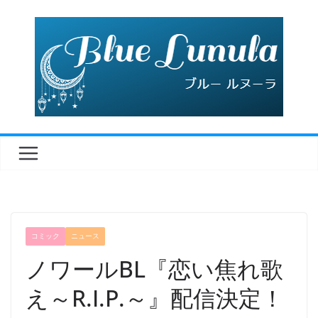
コ
ン
テ
ン
ツ
へ
ス
キ
ッ
プ
コミック
ニュース
ノワールBL『恋い焦れ歌
え～R.I.P.～』配信決定！