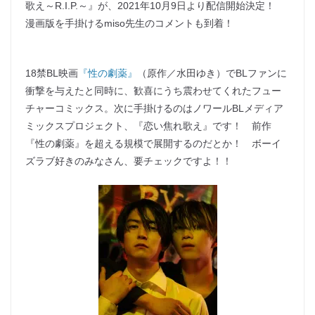
歌え～R.I.P.～』が、2021年10月9日より配信開始決定！
漫画版を手掛けるmiso先生のコメントも到着！
18禁BL映画
『性の劇薬』
（原作／水田ゆき）でBLファンに
衝撃を与えたと同時に、歓喜にうち震わせてくれたフュー
チャーコミックス。次に手掛けるのはノワールBLメディア
ミックスプロジェクト、『恋い焦れ歌え』です！ 前作
『性の劇薬』を超える規模で展開するのだとか！ ボーイ
ズラブ好きのみなさん、要チェックですよ！！